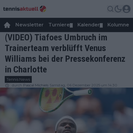
Newsletter
Turniere
Kalender
Kolumnen
▼
▼
(VIDEO) Tiafoes Umbruch im
Trainerteam verblüfft Venus
Williams bei der Pressekonferenz
in Charlotte
Tennis News
durch
Pascal Michiels
Samstag, 06 Dezember 2025 um 14:30