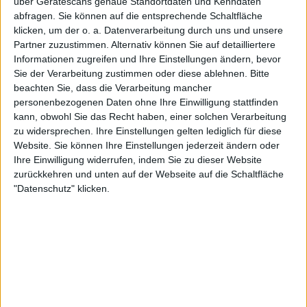
über Gerätescans genaue Standortdaten und Kenndaten
abfragen. Sie können auf die entsprechende Schaltfläche
klicken, um der o. a. Datenverarbeitung durch uns und unsere
Partner zuzustimmen. Alternativ können Sie auf detailliertere
Informationen zugreifen und Ihre Einstellungen ändern, bevor
Sie der Verarbeitung zustimmen oder diese ablehnen.
Bitte
beachten Sie, dass die Verarbeitung mancher
personenbezogenen Daten ohne Ihre Einwilligung stattfinden
Der Amerikaner beendete seine Saison während der
kann, obwohl Sie das Recht haben, einer solchen Verarbeitung
Asien-Tour mit zwei Auftaktniederlagen in Folge
zu widersprechen. Ihre Einstellungen gelten lediglich für diese
gegen Márton Fucsovics und Yannick Hanfmann.
Website. Sie können Ihre Einstellungen jederzeit ändern oder
„Big Foe“ trennte sich eine Woche nach seinem Aus
Ihre Einwilligung widerrufen, indem Sie zu dieser Website
in Shanghai—seinem letzten Turnier—von seinen
zurückkehren und unten auf der Webseite auf die Schaltfläche
"Datenschutz" klicken.
Coaches David Witt und Jordi Arconada und hat
bislang noch keinen Nachfolger offiziell bekannt
gegeben.
Einen kleinen Befreiungsschlag nach seiner
schwierigen Saison erlebte der Amerikaner jüngst
beim Schaukampf Charlotte Invitational, wo er
Landsmann Weltranglisten-Sechsten Taylor Fritz im