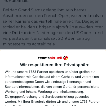
ins Halbfinale.
Bei den Grand Slams gelang ihm sein bestes
Abschneiden bei den French Open, wo er erstmals in
seiner Karriere das Viertelfinale erreichte. Dagegen
schied er bei den übrigen Majors früh aus—darunter
eine Drittrunden-Niederlage bei den US Open—und
verpasste damit erstmals seit 2019 den Einzug
mindestens ins Achtelfinale.
Wir respektieren Ihre Privatsphäre
Wir und unsere 1733 Partner speichern und/oder greifen auf
Informationen wie Cookies auf einem Gerät zu und verarbeiten
personenbezogene Daten wie eindeutige Kennungen und
Standardinformationen, die von einem Gerät für personalisierte
Werbung und Inhalte, Werbung und Inhaltsmessung,
Zielgruppenforschung und Serviceentwicklung gesendet
werden.
Mit Ihrer Erlaubnis dürfen wir und unsere 1733 Partner