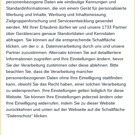
personenbezogene Daten wie eindeutige Kennungen und
Standardinformationen, die von einem Gerät für personalisierte
Werbung und Inhalte, Werbung und Inhaltsmessung,
Zielgruppenforschung und Serviceentwicklung gesendet
werden.
Mit Ihrer Erlaubnis dürfen wir und unsere 1733 Partner
über Gerätescans genaue Standortdaten und Kenndaten
abfragen. Sie können auf die entsprechende Schaltfläche
klicken, um der o. a. Datenverarbeitung durch uns und unsere
Partner zuzustimmen. Alternativ können Sie auf detailliertere
Informationen zugreifen und Ihre Einstellungen ändern, bevor
Sie der Verarbeitung zustimmen oder diese ablehnen.
Bitte
Jessica Pegula fühlte sich sofort erinnert und sagte,
beachten Sie, dass die Verarbeitung mancher
die Szene gleiche einem wiederkehrenden Muster
personenbezogenen Daten ohne Ihre Einwilligung stattfinden
bei bestimmten Turnieren, wo immer dieselben
kann, obwohl Sie das Recht haben, einer solchen Verarbeitung
zu widersprechen. Ihre Einstellungen gelten lediglich für diese
Autogrammjäger Tag für Tag auftauchen. Sie
Website. Sie können Ihre Einstellungen jederzeit ändern oder
erklärte, sie versuche meist, höflich zu bleiben und
Ihre Einwilligung widerrufen, indem Sie zu dieser Website
zugleich die Absichten des Gegenübers abzuwägen,
zurückkehren und unten auf der Webseite auf die Schaltfläche
doch es werde unangenehm, sobald klar ist, dass die
"Datenschutz" klicken.
Unterschriften zum Verkauf gesammelt werden.
Die US-Open-Finalistin 2024 beschrieb, wie sie solche