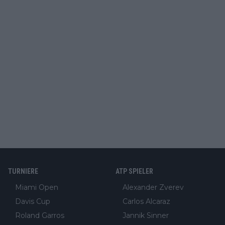
TURNIERE
ATP SPIELER
Miami Open
Alexander Zverev
Davis Cup
Carlos Alcaraz
Roland Garros
Jannik Sinner