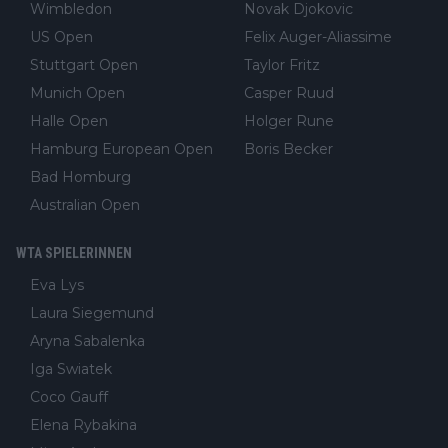
Wimbledon
Novak Djokovic
US Open
Felix Auger-Aliassime
Stuttgart Open
Taylor Fritz
Munich Open
Casper Ruud
Halle Open
Holger Rune
Hamburg European Open
Boris Becker
Bad Homburg
Australian Open
WTA SPIELERINNEN
Eva Lys
Laura Siegemund
Aryna Sabalenka
Iga Swiatek
Coco Gauff
Elena Rybakina