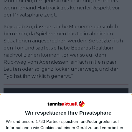
Moment ein, den jede Athletin kennt, besonders
wenn jemand Hartnäckiges keinerlei Respekt vor
der Privatsphäre zeigt.
Keys gab zu, dass sie solche Momente persönlich
berühren, da Spielerinnen häufig in ähnlichen
Situationen angesprochen werden. Sie setzte früh
den Ton und sagte, sie habe Bedards Reaktion
nachvollziehen können: „Er war so auf dem
Rückweg vom Abendessen, einfach mit ein paar
Leuten oder so, ganz locker unterwegs, und der
Typ hat ihn wirklich genervt.“
Wir respektieren Ihre Privatsphäre
Wir und unsere 1733 Partner speichern und/oder greifen auf
Informationen wie Cookies auf einem Gerät zu und verarbeiten