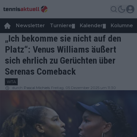
Newsletter
Turniere
Kalender
Kolumnen
▼
▼
„Ich bekomme sie nicht auf den
Platz“: Venus Williams äußert
sich ehrlich zu Gerüchten über
Serenas Comeback
WTA
durch
Pascal Michiels
Freitag, 05 Dezember 2025 um 11:30