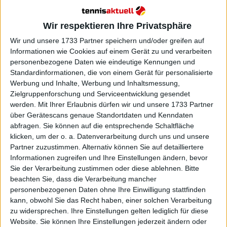
Wir respektieren Ihre Privatsphäre
Wir und unsere 1733 Partner speichern und/oder greifen auf
Informationen wie Cookies auf einem Gerät zu und verarbeiten
personenbezogene Daten wie eindeutige Kennungen und
Standardinformationen, die von einem Gerät für personalisierte
Werbung und Inhalte, Werbung und Inhaltsmessung,
Die siebenmalige Grand-Slam-Siegerin wurde zu
Zielgruppenforschung und Serviceentwicklung gesendet
den Gerüchten um Serena Williams befragt, die
werden.
Mit Ihrer Erlaubnis dürfen wir und unsere 1733 Partner
einen Tag zuvor mit einem Teaser die Spekulationen
über Gerätescans genaue Standortdaten und Kenndaten
entfacht hatte. Auf die Frage nach einer möglichen
abfragen. Sie können auf die entsprechende Schaltfläche
klicken, um der o. a. Datenverarbeitung durch uns und unsere
Doppel-Rückkehr mit ihrer Schwester wies Venus
Partner zuzustimmen. Alternativ können Sie auf detailliertere
die Gerüchte nicht so sehr zurück, sondern rahmte
Informationen zugreifen und Ihre Einstellungen ändern, bevor
sie neu. „Ich kann nur für mich sprechen“, begann
Sie der Verarbeitung zustimmen oder diese ablehnen.
Bitte
die fünffache Wimbledon-Siegerin
in der
beachten Sie, dass die Verarbeitung mancher
Pressekonferenz klarzustellen
. „Alles, was ich
personenbezogenen Daten ohne Ihre Einwilligung stattfinden
weiß, ist: Ich bekomme sie nicht auf den Platz, sie
kann, obwohl Sie das Recht haben, einer solchen Verarbeitung
trainiert nicht, daher erscheint es mir sehr
zu widersprechen. Ihre Einstellungen gelten lediglich für diese
Website. Sie können Ihre Einstellungen jederzeit ändern oder
unwahrscheinlich.“