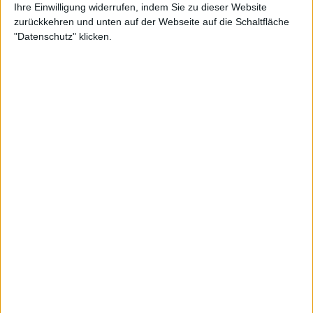
Ihre Einwilligung widerrufen, indem Sie zu dieser Website
zurückkehren und unten auf der Webseite auf die Schaltfläche
"Datenschutz" klicken.
Tennis Channel
@
TennisChannel
·
Follow
VINTAGE VENUS WILLIAMS 🎞️ 
Watch on X