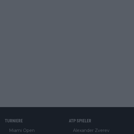
TURNIERE
ATP SPIELER
Miami Open
Alexander Zverev