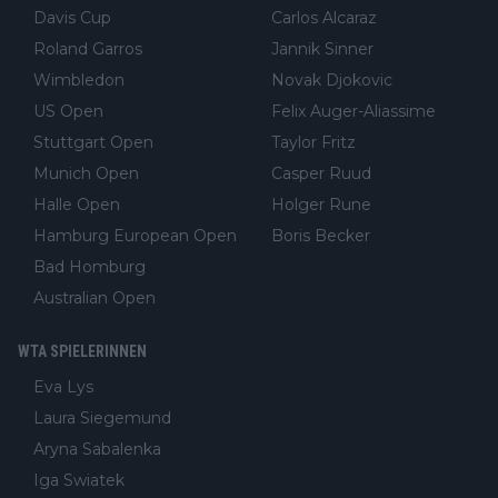
Davis Cup
Carlos Alcaraz
Roland Garros
Jannik Sinner
Wimbledon
Novak Djokovic
US Open
Felix Auger-Aliassime
Stuttgart Open
Taylor Fritz
Munich Open
Casper Ruud
Halle Open
Holger Rune
Hamburg European Open
Boris Becker
Bad Homburg
Australian Open
WTA SPIELERINNEN
Eva Lys
Laura Siegemund
Aryna Sabalenka
Iga Swiatek