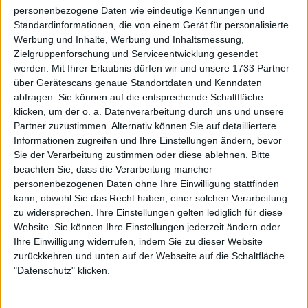
Eala wurde früh in ihrer Karriere als Wunderkind
personenbezogene Daten wie eindeutige Kennungen und
Standardinformationen, die von einem Gerät für personalisierte
gefeiert und gewann 2022 den US Open-Titel bei
Werbung und Inhalte, Werbung und Inhaltsmessung,
den Juniorinnen. Besonders bekannt wurde sie als
Zielgruppenforschung und Serviceentwicklung gesendet
Absolventin der renommierten Rafael Nadal
werden.
Mit Ihrer Erlaubnis dürfen wir und unsere 1733 Partner
Academy, wo sie bereits als Kind ihren Namen
über Gerätescans genaue Standortdaten und Kenndaten
machte. Mit nur 13 Jahren zog sie dorthin und
abfragen. Sie können auf die entsprechende Schaltfläche
wurde von Toni Nadal trainiert.
klicken, um der o. a. Datenverarbeitung durch uns und unsere
Partner zuzustimmen. Alternativ können Sie auf detailliertere
Auch sie ist Linkshänderin, genau wie der legendäre
Informationen zugreifen und Ihre Einstellungen ändern, bevor
Spanier, was ihr früh viel Anerkennung einbrachte.
Sie der Verarbeitung zustimmen oder diese ablehnen.
Bitte
Anfangs hatte sie jedoch Schwierigkeiten, sich an das
beachten Sie, dass die Verarbeitung mancher
personenbezogenen Daten ohne Ihre Einwilligung stattfinden
Profi-Spiel anzupassen. Zu Beginn des Spiels hatte
kann, obwohl Sie das Recht haben, einer solchen Verarbeitung
Swiatek Probleme, als Eala die Führung übernahm,
zu widersprechen. Ihre Einstellungen gelten lediglich für diese
den ersten Satz mit 6:2 gewann und im zweiten Satz
Website. Sie können Ihre Einstellungen jederzeit ändern oder
auf 2:0 davonzog.
Ihre Einwilligung widerrufen, indem Sie zu dieser Website
zurückkehren und unten auf der Webseite auf die Schaltfläche
"Datenschutz" klicken.