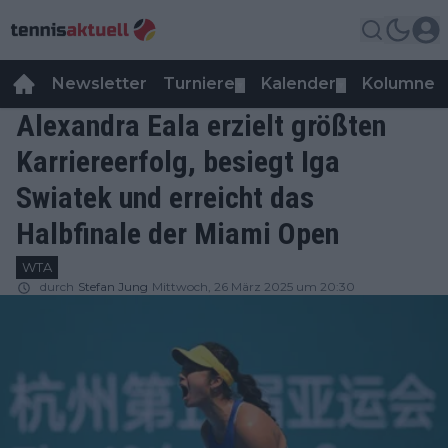
Newsletter
Turniere
Kalender
Kolumnen
▼
▼
Alexandra Eala erzielt größten
Karriereerfolg, besiegt Iga
Swiatek und erreicht das
Halbfinale der Miami Open
WTA
durch
Stefan Jung
Mittwoch, 26 März 2025 um 20:30