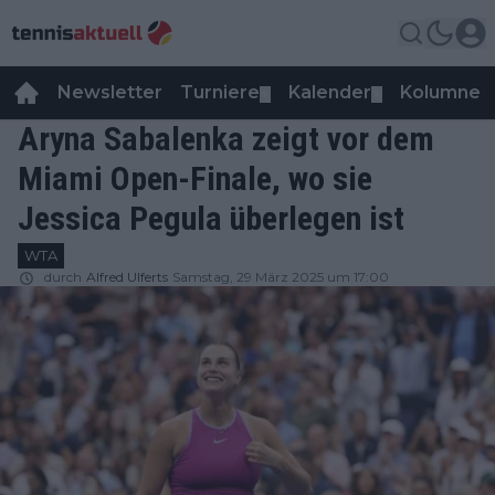
Newsletter
Turniere
Kalender
Kolumnen
▼
▼
Aryna Sabalenka zeigt vor dem
Miami Open-Finale, wo sie
Jessica Pegula überlegen ist
WTA
durch
Alfred Ulferts
Samstag, 29 März 2025 um 17:00