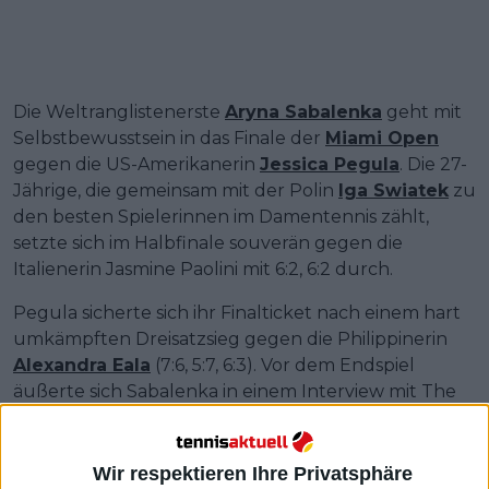
Die Weltranglistenerste
Aryna Sabalenka
geht mit
Selbstbewusstsein in das Finale der
Miami Open
gegen die US-Amerikanerin
Jessica Pegula
. Die 27-
Jährige, die gemeinsam mit der Polin
Iga Swiatek
zu
den besten Spielerinnen im Damentennis zählt,
setzte sich im Halbfinale souverän gegen die
Italienerin Jasmine Paolini mit 6:2, 6:2 durch.
Pegula sicherte sich ihr Finalticket nach einem hart
umkämpften Dreisatzsieg gegen die Philippinerin
Alexandra Eala
(7:6, 5:7, 6:3). Vor dem Endspiel
äußerte sich Sabalenka in einem Interview mit The
Tennis Gazette zu ihren Chancen und betonte, dass
ihre mentale Stärke möglicherweise den
entscheidenden Unterschied ausmachen könnte.
Wir respektieren Ihre Privatsphäre