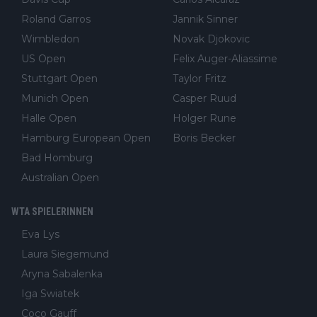
Roland Garros
Jannik Sinner
Wimbledon
Novak Djokovic
US Open
Felix Auger-Aliassime
Stuttgart Open
Taylor Fritz
Munich Open
Casper Ruud
Halle Open
Holger Rune
Hamburg European Open
Boris Becker
Bad Homburg
Australian Open
WTA SPIELERINNEN
Eva Lys
Laura Siegemund
Aryna Sabalenka
Iga Swiatek
Coco Gauff