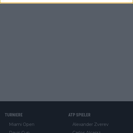
TURNIERE
ATP SPIELER
Miami Open
Alexander Zverev
Davis Cup
Carlos Alcaraz