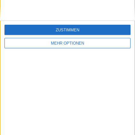
ZUSTIMMEN
MEHR OPTIONEN
Vorheriger Artikel
Nächster Artikel
MATCH VORSCHAU
Iga Swiatek erreicht
und PROGNOSE |
sicher 100 Wochen als
2024 Indian Wells
Nummer 1 der Welt,
Open: Jannik SINNER
wenn Aryna
und Carlos ALCARAZ
Sabalenka nicht in
liefern sich ein
Charleston antritt
packendes
Halbfinalduell