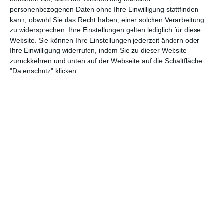
personenbezogenen Daten ohne Ihre Einwilligung stattfinden
kann, obwohl Sie das Recht haben, einer solchen Verarbeitung
zu widersprechen. Ihre Einstellungen gelten lediglich für diese
Website. Sie können Ihre Einstellungen jederzeit ändern oder
Ihre Einwilligung widerrufen, indem Sie zu dieser Website
zurückkehren und unten auf der Webseite auf die Schaltfläche
"Datenschutz" klicken.
Zur weiteren Teamkonstellation sagt Schüttler:
„Tatjana, Laura und Anna-Lena waren zuletzt immer
wichtig für unsere Mannschaft. Tatjana als Nummer
eins in Deutschland mit ihren konstant guten
Leistungen der vergangenen Jahre, Laura durch
ihre herausragenden Fähigkeiten im Doppel und
Anna-Lena, weil sie beim letzten Aufeinandertreffen
gegen Brasilien mit einem starken Auftritt den
entscheidenden Punkt geholt hat und mit Laura ein
starkes Team bildet.“ Die fünfte Spielerin wird
Schüttler nach dem Masters-Turnier in Miami
bekannt geben. „Ich möchte die Ergebnisse und
Leistungen der nächsten Wochen abwarten, um das