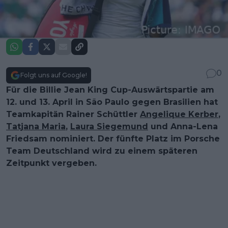
0
Folgt uns auf Google!
Für die Billie Jean King Cup-Auswärtspartie am
12. und 13. April in São Paulo gegen Brasilien hat
Teamkapitän Rainer Schüttler
Angelique Kerber
,
Tatjana Maria
,
Laura Siegemund
und Anna-Lena
Friedsam nominiert. Der fünfte Platz im Porsche
Team Deutschland wird zu einem späteren
Zeitpunkt vergeben.