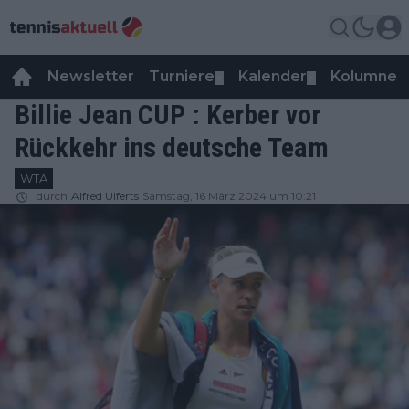
Newsletter
Turniere
Kalender
Kolumnen
▼
▼
Billie Jean CUP : Kerber vor
Rückkehr ins deutsche Team
WTA
durch
Alfred Ulferts
Samstag, 16 März 2024 um 10:21