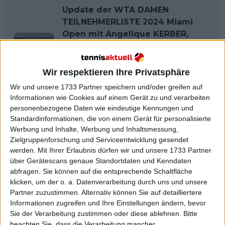
Update der WTA DAMEN
TEILNEHMERLISTE 2024 Miami
Open mit Angelique KERBER,
Tatjana MARIA, Iga SWIATEK,
Elena RYBAKINA, Aryna
SABALENKA und HALEPS
Wir respektieren Ihre Privatsphäre
Wiederkehr
Wir und unsere 1733 Partner speichern und/oder greifen auf
Informationen wie Cookies auf einem Gerät zu und verarbeiten
personenbezogene Daten wie eindeutige Kennungen und
Standardinformationen, die von einem Gerät für personalisierte
Werbung und Inhalte, Werbung und Inhaltsmessung,
Zielgruppenforschung und Serviceentwicklung gesendet
werden.
Mit Ihrer Erlaubnis dürfen wir und unsere 1733 Partner
über Gerätescans genaue Standortdaten und Kenndaten
abfragen. Sie können auf die entsprechende Schaltfläche
klicken, um der o. a. Datenverarbeitung durch uns und unsere
Partner zuzustimmen. Alternativ können Sie auf detailliertere
Informationen zugreifen und Ihre Einstellungen ändern, bevor
Sie der Verarbeitung zustimmen oder diese ablehnen.
Bitte
beachten Sie, dass die Verarbeitung mancher