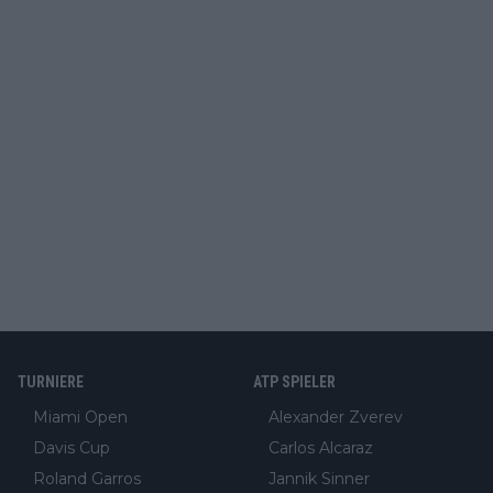
TURNIERE
ATP SPIELER
Miami Open
Alexander Zverev
Davis Cup
Carlos Alcaraz
Roland Garros
Jannik Sinner