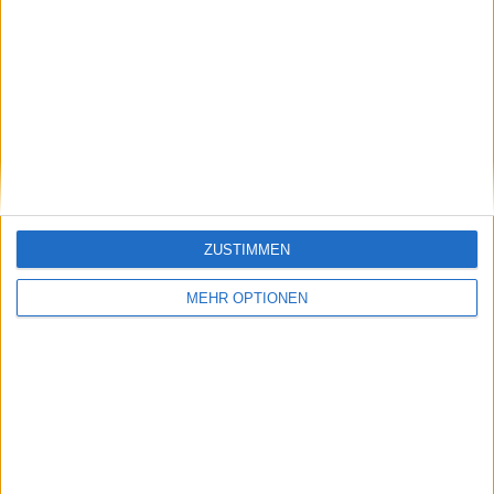
Vorheriger Artikel
Nächster Artikel
"Ich werde während
Statistik der drei
Wimbledon weinen":
Besten der ATP
Roger Federer
Rangliste, die die
Dokumentarfilm-
Langlebigkeit von
Ankündigung lässt
Novak Djokovic
ZUSTIMMEN
Fans emotionalen
hervorhebt
Blick vorwegnehmen
MEHR OPTIONEN