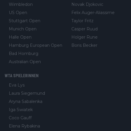
Wimbledon
Novak Djokovic
US Open
Felix Auger-Aliassime
Stuttgart Open
Taylor Fritz
Munich Open
Casper Ruud
Halle Open
Holger Rune
Hamburg European Open
Boris Becker
Bad Homburg
Australian Open
WTA SPIELERINNEN
Eva Lys
Laura Siegemund
Aryna Sabalenka
Iga Swiatek
Coco Gauff
Elena Rybakina