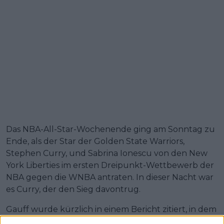
Das NBA-All-Star-Wochenende ging am Sonntag zu
Ende, als der Star der Golden State Warriors,
Stephen Curry, und Sabrina Ionescu von den New
York Liberties im ersten Dreipunkt-Wettbewerb der
NBA gegen die WNBA antraten. In dieser Nacht war
es Curry, der den Sieg davontrug.
Gauff wurde kürzlich in einem Bericht zitiert, in dem
sie den Wunsch äußerte, ähnliche Veranstaltungen