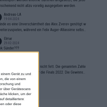
nscheinend nicht allzu voreilig ausgegeben werden.
Andreas-LA
19-04-2024
finde es eine Unverschämtheit das Alex Zverev genötigt w
weiterzuspielen, während ein Felix Auger-Alliassime selbst
tändlich einen Abbruch erhält, weil es ihm natürlich nach s
Elmar
m verlorenen Satz und 1:3 Rückstand gegen "Struffi" supe
29-02-2024
 den Kram passt. Unterstützt wird das natürlich auch von d
ik Sünder???
nkompetenten Kommentator (Name ist mir entfallen ich
Pelo1
e mir nur wichtige Leute) der ständig über die Gegebenh
08-11-2023
n gemeckert hat. Wahrscheinlich hat er mal Tennis gespiel
el macht aber den Braten nicht fett. Die genannten Zahle
ber als Schönwetterspieler, wirft ständig mit ausländischen
nd vermutlich die Zahlen für die Finals 2022. Die Gewinnsu
f einem Gerät zu und
ern herum die er augenscheinlich auch nicht versteht (z.
 für Swiatek und Pegula wurden anderswo längst genan
n, die von einem
KAlkim
runchtime) und wollte wohl selbt schnellstmöglich nach H
Demnach hat allein Swiatek 3 Millionen $ an Preisgeld verd
forschung und
07-11-2023
. Wohltuend dagegen Flo Bauer, der auch die Argumentati
ner über Gerätescans
, Pegula 1,6 Millionen. Da beide vorher alle ihre Matches g
el gibt es auch noch
on Mister X nicht versteht. Es wäre schön wenn dieser Ko
äche klicken, um der
nen hatten, bedeutet dies, dass es allein für den Sieg im
tator sich einen neuen Job suchen könnte, vielleicht im
f detailliertere
le ca. 1,4 Millionen $ gab (und nicht 820.000 wie es im Arti
e Videospiele, da brauch er keine dicken Jacken. Jetzt m
men oder diese
steht).