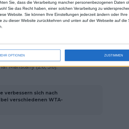
chten Sie, dass die Verarbeitung mancher personenbezogenen Daten oh
uss 
n, elfmal schied sie bereits in der
wohl Sie das Recht haben, einer solchen Verarbeitung zu widersprechen
mal 
eichte sie im März bei den
Merida
diese Website. Sie können Ihre Einstellungen jederzeit ändern oder Ihre 
des 
e zu dieser Website zurückkehren und unten auf der Webseite auf die 
 dort jedoch in drei Sätzen an der
n.
e.
ie Hauptrunde – in der Qualifikation
nd klar mit 4:6, 1:6. Auch beim WTA-
EHR OPTIONEN
ZUSTIMMEN
Schluss: In der ersten Runde verlor sie
 Maristany (2:6, 3:6).
lle verbessern sich nach
 bei verschiedenen WTA-