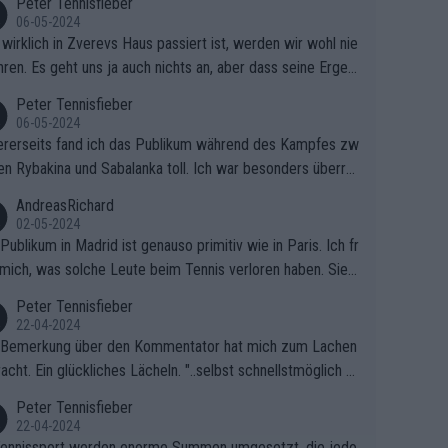
Peter Tennisfieber
06-05-2024
wirklich in Zverevs Haus passiert ist, werden wir wohl nie
hren. Es geht uns ja auch nichts an, aber dass seine Ergeb
e in letzter Zeit gelitten haben, ist ganz klar.
Peter Tennisfieber
06-05-2024
rerseits fand ich das Publikum während des Kampfes zw
en Rybakina und Sabalanka toll. Ich war besonders überras
 wie viele Fans da waren.
AndreasRichard
02-05-2024
Publikum in Madrid ist genauso primitiv wie in Paris. Ich fr
mich, was solche Leute beim Tennis verloren haben. Sie s
en besser zum Fußball gehen, dort sind sie besser aufgeho
Peter Tennisfieber
22-04-2024
 Bemerkung über den Kommentator hat mich zum Lachen
acht. Ein glückliches Lächeln. "..selbst schnellstmöglich na
ause.." 😂🤣🤩
Peter Tennisfieber
22-04-2024
ennissport werden enorme Summen umgesetzt, die jedo