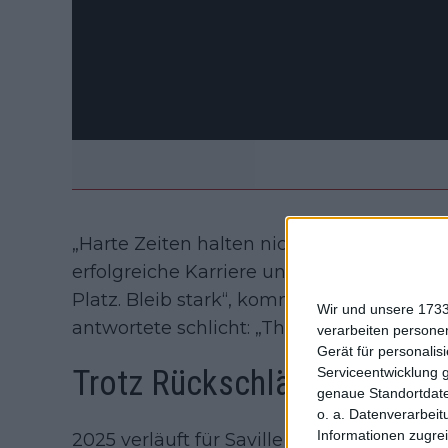
„Harte Zeiten halten nicht ewig an. Du has
erfolgreiche Karriere und wirst noch vie
Platz. Bleib stark“, kommentierte die 20-j
Wir und unsere 1733
antwortete schlicht: „Thank you, Coco.“
verarbeiten persone
Gerät für personali
Trotz Rückschlägen: Savill
Serviceentwicklung 
genaue Standortdate
o. a. Datenverarbeit
Informationen zugrei
2025 verläuft für Saville bislang enttäus