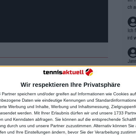
ch a
Ich 
ird 
vers
eine
r in
Jann
em i
t es geschafft! Du hattest bereits eine
merk
eite
l mehr erreichen – auf und neben dem
Wir respektieren Ihre Privatsphäre
Dopp
t, a
ährige US Open-Siegerin. Saville
n si
 Partner speichern und/oder greifen auf Informationen wie Cookies au
Wört
mmen
nbezogene Daten wie eindeutige Kennungen und Standardinformatione
B. C
nt. 
sierte Werbung und Inhalte, Werbung und Inhaltsmessung, Zielgruppen
ause
e kämpft weiter
gesendet werden.
Mit Ihrer Erlaubnis dürfen wir und unsere 1733 Part
ient
Dopp
on v
n und Kenndaten abfragen. Sie können auf die entsprechende Schaltfl
ewon
mmen
ung durch uns und unsere Partner zuzustimmen. Alternativ können Sie au
Fina
Genr
fen und Ihre Einstellungen ändern, bevor Sie der Verarbeitung zustim
chend. Von 14 Turnierteilnahmen schaffte
kel 