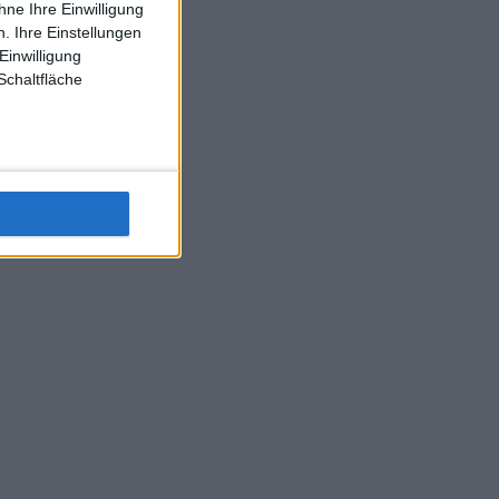
ne Ihre Einwilligung
J-L-Struff wahrscheinlich morge 3 Spiele absolvieren (2.
. Ihre Einstellungen
Einzel 1x Doppel) dank der hervorragenden Unterstützung
Einwilligung
Kommentators für F-A-A
Schaltfläche