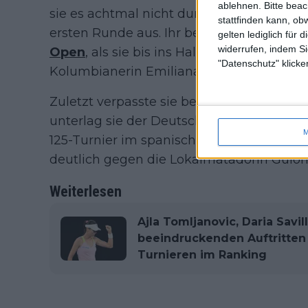
ablehnen.
Bitte bea
sie es achtmal nicht durch die Qualifikatio
stattfinden kann, ob
ersten Runde aus. Ihr bestes Resultat err
gelten lediglich für 
widerrufen, indem Si
Open
, als sie bis ins Halbfinale vordrang,
"Datenschutz" klicke
Kolumbianerin Emiliana Arango scheitert
Zuletzt verpasste sie bei den
Rom Open
d
unterlag sie der Deutschen Laura Siegemu
M
125-Turnier im spanischen Lleida war früh 
deutlich gegen die Lokalmatadorin Guiomar
Weiterlesen
Ajla Tomljanovic, Daria Savi
beeindruckenden Auftritten
Turnieren im Ranking