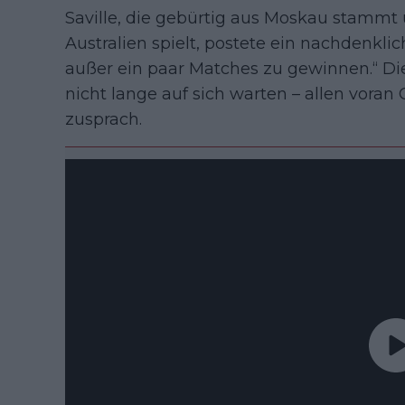
Saville, die gebürtig aus Moskau stammt 
Australien spielt, postete ein nachdenklich
außer ein paar Matches zu gewinnen.“ Di
nicht lange auf sich warten – allen voran C
zusprach.