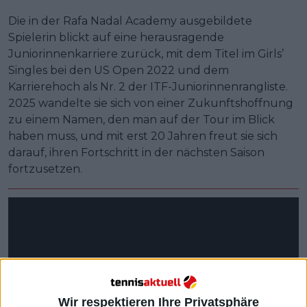
Die in der Rafa Nadal Academy ausgebildete
Spielerin blickt auf eine herausragende
Juniorinnenkarriere zurück, mit dem Titel im Girls’
Singles bei den US Open 2022 und dem
Karrierehoch als Nr. 2 der ITF-Juniorinnenrangliste.
2025 wandelte sie sich von einer Zukunftshoffnung
zu einem Namen, den man auf der Tour im Blick
haben muss, und mit erst 20 Jahren freut sie sich
darauf, ihren Fortschritt in der nächsten Saison
fortzusetzen.
Wir respektieren Ihre Privatsphäre