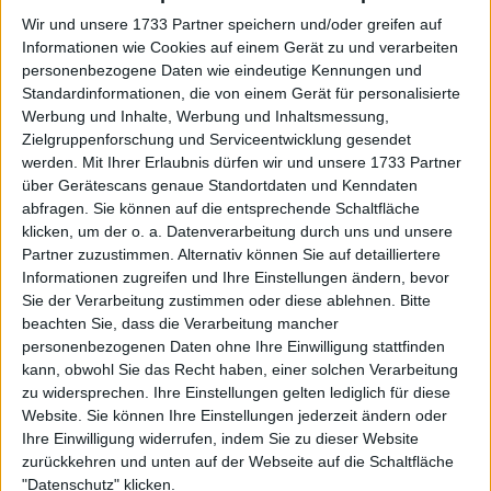
Wir und unsere 1733 Partner speichern und/oder greifen auf
Informationen wie Cookies auf einem Gerät zu und verarbeiten
personenbezogene Daten wie eindeutige Kennungen und
Standardinformationen, die von einem Gerät für personalisierte
Werbung und Inhalte, Werbung und Inhaltsmessung,
Zielgruppenforschung und Serviceentwicklung gesendet
werden.
Mit Ihrer Erlaubnis dürfen wir und unsere 1733 Partner
über Gerätescans genaue Standortdaten und Kenndaten
abfragen. Sie können auf die entsprechende Schaltfläche
klicken, um der o. a. Datenverarbeitung durch uns und unsere
Sie kann bereits mit Fug und Recht beanspruchen,
Partner zuzustimmen. Alternativ können Sie auf detailliertere
die beste Tennisspielerin in der Geschichte der
Informationen zugreifen und Ihre Einstellungen ändern, bevor
Philippinen zu sein, eines Landes, das zuvor nie eine
Sie der Verarbeitung zustimmen oder diese ablehnen.
Bitte
Vertreterin auf höchstem Tennisniveau hatte.
beachten Sie, dass die Verarbeitung mancher
Kürzlich gab sie
Vogue Philippines
ein Interview, in
personenbezogenen Daten ohne Ihre Einwilligung stattfinden
dem sie betonte, sie sei weiterhin „hungrig, noch
kann, obwohl Sie das Recht haben, einer solchen Verarbeitung
zu widersprechen. Ihre Einstellungen gelten lediglich für diese
mehr zu erreichen und noch härter zu arbeiten“.
Website. Sie können Ihre Einstellungen jederzeit ändern oder
Ihre Einwilligung widerrufen, indem Sie zu dieser Website
Verlieren lernen, kämpfen lernen:
zurückkehren und unten auf der Webseite auf die Schaltfläche
"Datenschutz" klicken.