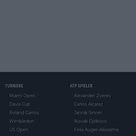
TURNIERE
ATP SPIELER
Miami Open
Alexander Zverev
Davis Cup
Carlos Alcaraz
Roland Garros
Jannik Sinner
Wimbledon
Novak Djokovic
US Open
Felix Auger-Aliassime