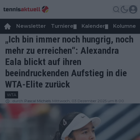
Newsletter
Turniere
Kalender
Kolumnen
▼
▼
„Ich bin immer noch hungrig, noch
mehr zu erreichen“: Alexandra
Eala blickt auf ihren
beeindruckenden Aufstieg in die
WTA-Elite zurück
WTA
durch
Pascal Michiels
Mittwoch, 03 Dezember 2025 um 8:00