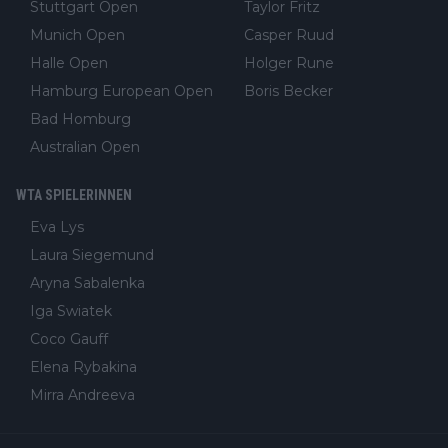
Stuttgart Open
Taylor Fritz
Munich Open
Casper Ruud
Halle Open
Holger Rune
Hamburg European Open
Boris Becker
Bad Homburg
Australian Open
WTA SPIELERINNEN
Eva Lys
Laura Siegemund
Aryna Sabalenka
Iga Swiatek
Coco Gauff
Elena Rybakina
Mirra Andreeva