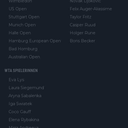
Wimbledon
Novak Djokovic
US Open
Felix Auger-Aliassime
Stuttgart Open
Taylor Fritz
Munich Open
Casper Ruud
Halle Open
Holger Rune
Hamburg European Open
Boris Becker
Bad Homburg
Australian Open
WTA SPIELERINNEN
Eva Lys
Laura Siegemund
Aryna Sabalenka
Iga Swiatek
Coco Gauff
Elena Rybakina
Mirra Andreeva