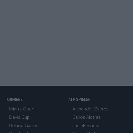
TURNIERE
ATP SPIELER
Miami Open
Alexander Zverev
Davis Cup
Carlos Alcaraz
Roland Garros
Jannik Sinner