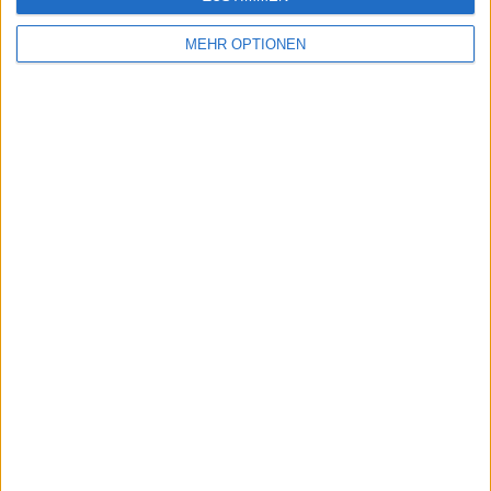
MEHR OPTIONEN
Vorheriger Artikel
Nächster Artikel
Aryna Sabalenka
Alexander Zverev
verdient es die
wird Global
Nummer eins der
Ambassador für
Welt zu sein sagt eine
Bitpanda
ehemalige
Wimbledon-Siegerin