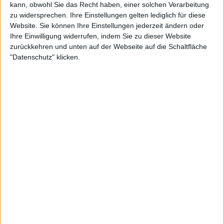
kann, obwohl Sie das Recht haben, einer solchen Verarbeitung
zu widersprechen. Ihre Einstellungen gelten lediglich für diese
Website. Sie können Ihre Einstellungen jederzeit ändern oder
Ihre Einwilligung widerrufen, indem Sie zu dieser Website
zurückkehren und unten auf der Webseite auf die Schaltfläche
"Datenschutz" klicken.
Raducanu bereitet sich auf den
Billie Jean King
Cup
vor, wo sie zusammen mit
Katie Boulter
das
britische Team in der nächsten Saison gegen
Deutschland anführen wird. Die 22-Jährige zeigte in
der letzten Serie gegen Frankreich mit zwei
beeindruckenden Siegen eine gute Leistung und
bewies, dass Raducanu immer noch in der Lage ist,
auf höchstem Niveau zu spielen.
Weiterlesen
"Sie verkauft Tickets und die
Fans wollen sie sehen" - Emma