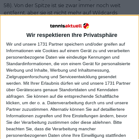
58). Von der Spitze ist sie zwar immer noch weit
entfernt, aber sie ist nicht mehr auf Wildcards
angewiesen, um in die Hauptfelder der Grand-Slam-
und WTA 1000-Turniere zu gelangen.
Wir respektieren Ihre Privatsphäre
Mental "stärker" und bereit für den
Wir und unsere 1731 Partner speichern und/oder greifen auf
Informationen wie Cookies auf einem Gerät zu und verarbeiten
Wettbewerb
personenbezogene Daten wie eindeutige Kennungen und
Standardinformationen, die von einem Gerät für personalisierte
Werbung und Inhalte, Werbung und Inhaltsmessung,
Zielgruppenforschung und Serviceentwicklung gesendet
werden.
Mit Ihrer Erlaubnis dürfen wir und unsere 1731 Partner
über Gerätescans genaue Standortdaten und Kenndaten
abfragen. Sie können auf die entsprechende Schaltfläche
klicken, um der o. a. Datenverarbeitung durch uns und unsere
Partner zuzustimmen. Alternativ können Sie auf detailliertere
Informationen zugreifen und Ihre Einstellungen ändern, bevor
Sie der Verarbeitung zustimmen oder diese ablehnen.
Bitte
beachten Sie, dass die Verarbeitung mancher
personenbezogenen Daten ohne Ihre Einwilligung stattfinden