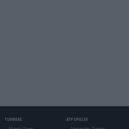
TURNIERE
ATP SPIELER
Miami Open
Alexander Zverev