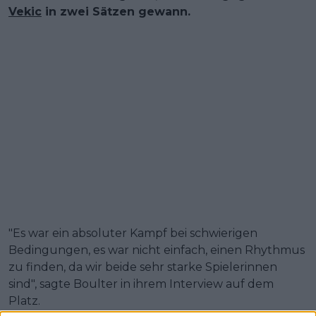
Vekic
in zwei Sätzen gewann.
"Es war ein absoluter Kampf bei schwierigen
Bedingungen, es war nicht einfach, einen Rhythmus
zu finden, da wir beide sehr starke Spielerinnen
sind", sagte Boulter in ihrem Interview auf dem
Platz.