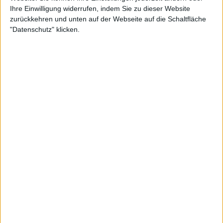
Ihre Einwilligung widerrufen, indem Sie zu dieser Website
zurückkehren und unten auf der Webseite auf die Schaltfläche
Weiterlesen
"Datenschutz" klicken.
Alex de Minaur wird von seiner
Freundin Katie Boulter nach einer
flippigen Tanzeinlage beim
Ultimate Tennis Showdown
spielerisch verstoßen
Was für ein Unterschied ein Jahr macht
Boulter ist nun die vorläufige Nummer 43 der Welt
und hat die Chance, noch höher zu steigen, wenn sie
Emma Navarro in der Runde der letzten Vier
besiegt.
Es ist ein unglaublicher Aufstieg für die 27-Jährige,
die im Jahr 2023 als Nummer 157 der Welt
hauptsächlich auf der
ITF
World Tour spielte, bevor