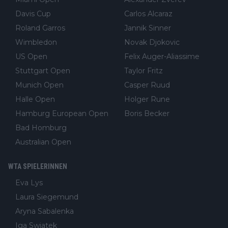
Davis Cup
Carlos Alcaraz
Roland Garros
Jannik Sinner
Wimbledon
Novak Djokovic
US Open
Felix Auger-Aliassime
Stuttgart Open
Taylor Fritz
Munich Open
Casper Ruud
Halle Open
Holger Rune
Hamburg European Open
Boris Becker
Bad Homburg
Australian Open
WTA SPIELERINNEN
Eva Lys
Laura Siegemund
Aryna Sabalenka
Iga Swiatek