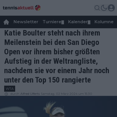
Newsletter
Turniere
Kalender
Kolumnen
▼
▼
Katie Boulter steht nach ihrem
Meilenstein bei den San Diego
Open vor ihrem bisher größten
Aufstieg in der Weltrangliste,
nachdem sie vor einem Jahr noch
unter den Top 150 rangierte
WTA
durch
Alfred Ulferts
Samstag, 02 März 2024 um 15:30