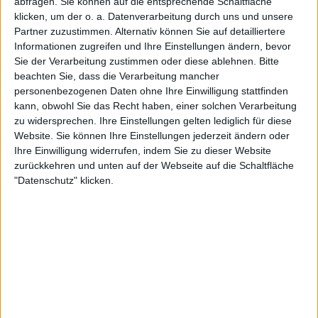
abfragen. Sie können auf die entsprechende Schaltfläche
klicken, um der o. a. Datenverarbeitung durch uns und unsere
Partner zuzustimmen. Alternativ können Sie auf detailliertere
Informationen zugreifen und Ihre Einstellungen ändern, bevor
Sie der Verarbeitung zustimmen oder diese ablehnen.
Bitte
beachten Sie, dass die Verarbeitung mancher
Weitere klangvolle Namen verstärken ein Feld, das
personenbezogenen Daten ohne Ihre Einwilligung stattfinden
bereits 13 Top-15-Spielerinnen und insgesamt 16
kann, obwohl Sie das Recht haben, einer solchen Verarbeitung
Spielerinnen aus den Top 20 umfasst. Iga Swiatek –
zu widersprechen. Ihre Einstellungen gelten lediglich für diese
Halbfinalistin 2025 und dreimalige Siegerin – wird zu
Website. Sie können Ihre Einstellungen jederzeit ändern oder
den Hauptattraktionen zählen, ebenso die
Ihre Einwilligung widerrufen, indem Sie zu dieser Website
amerikanische Weltranglisten-Vierte Coco Gauff, die
zurückkehren und unten auf der Webseite auf die Schaltfläche
die Chance hat, die US-Nummer 1 zurückzuerobern,
"Datenschutz" klicken.
während Anisimova eine Menge Punkte zu
verteidigen hat.
Weiterlesen
So sehen Sie das WTA Qatar
Open live im TV oder im Stream
in Deutschland