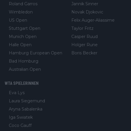
Roland Garros
Jannik Sinner
Wimbledon
Novak Djokovic
US Open
Felix Auger-Aliassime
Stuttgart Open
Taylor Fritz
Munich Open
Casper Ruud
Halle Open
Holger Rune
Hamburg European Open
Boris Becker
Bad Homburg
Australian Open
WTA SPIELERINNEN
Eva Lys
Laura Siegemund
Aryna Sabalenka
Iga Swiatek
Coco Gauff