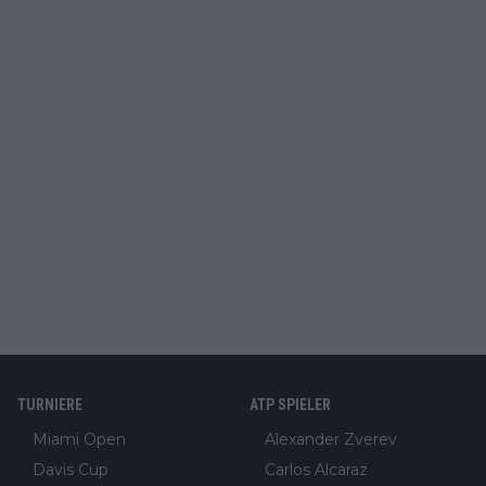
TURNIERE
ATP SPIELER
Miami Open
Alexander Zverev
Davis Cup
Carlos Alcaraz