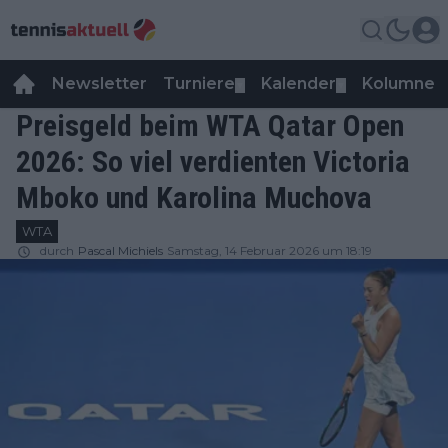
Newsletter
Turniere
Kalender
Kolumnen
▼
▼
Preisgeld beim WTA Qatar Open
2026: So viel verdienten Victoria
Mboko und Karolina Muchova
WTA
durch
Pascal Michiels
Samstag, 14 Februar 2026 um 18:19