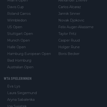
Miami Open
Alexander Zverev
Davis Cup
Carlos Alcaraz
Roland Garros
Jannik Sinner
Wimbledon
Novak Djokovic
US Open
Felix Auger-Aliassime
Stuttgart Open
Taylor Fritz
Munich Open
Casper Ruud
Halle Open
Holger Rune
Hamburg European Open
Boris Becker
Bad Homburg
Australian Open
WTA SPIELERINNEN
Eva Lys
Laura Siegemund
Aryna Sabalenka
Iga Swiatek