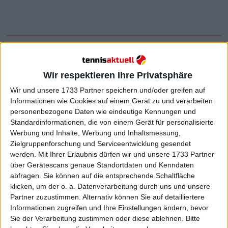
Roddick hob hervor, dass in den vergangenen
Jahren vor allem Sabalenka und Iga Swiatek die
Wir respektieren Ihre Privatsphäre
Hauptanwärterinnen auf die Grand-Slam-Titel
Wir und unsere 1733 Partner speichern und/oder greifen auf
waren und andere Spielerinnen etwas zurückließen.
Informationen wie Cookies auf einem Gerät zu und verarbeiten
Der frühere Weltranglistenerste ist der Meinung,
personenbezogene Daten wie eindeutige Kennungen und
Standardinformationen, die von einem Gerät für personalisierte
dass Rybakina, wenn sie körperlich fit ist, ebenso
Werbung und Inhalte, Werbung und Inhaltsmessung,
zum Kreis der Favoritinnen gehört wie die
Zielgruppenforschung und Serviceentwicklung gesendet
derzeitigen Top zwei.
werden.
Mit Ihrer Erlaubnis dürfen wir und unsere 1733 Partner
über Gerätescans genaue Standortdaten und Kenndaten
„Mein Punkt war, dass die Diskussion — zu Recht —
abfragen. Sie können auf die entsprechende Schaltfläche
Sabalenka und Swiatek als die Konstanzträgerinnen
klicken, um der o. a. Datenverarbeitung durch uns und unsere
der letzten drei Jahre umfasst, mit Coco ebenfalls in
Partner zuzustimmen. Alternativ können Sie auf detailliertere
diesem Mix. Aber ich habe Rybakina, wenn sie
Informationen zugreifen und Ihre Einstellungen ändern, bevor
gesund und gefestigt ist, stets klar als Teil dieser
Sie der Verarbeitung zustimmen oder diese ablehnen.
Bitte