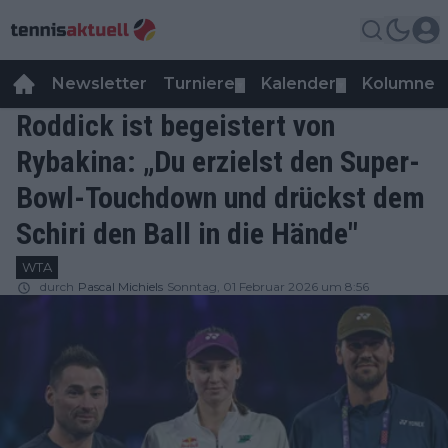
Newsletter
Turniere
Kalender
Kolumnen
▼
▼
Roddick ist begeistert von
Rybakina: „Du erzielst den Super-
Bowl-Touchdown und drückst dem
Schiri den Ball in die Hände"
WTA
durch
Pascal Michiels
Sonntag, 01 Februar 2026 um 8:56