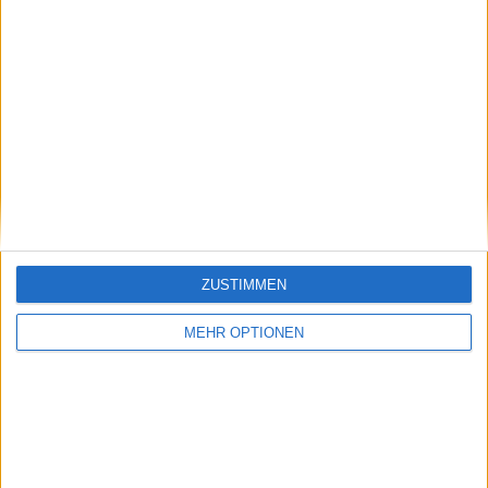
ZUSTIMMEN
Weiterlesen
MEHR OPTIONEN
„Es war eine Menge los“: Elena
Rybakina deutet nach dem Sieg
bei den Australian Open auf
früheres Drama um Stefano
Vukov hin