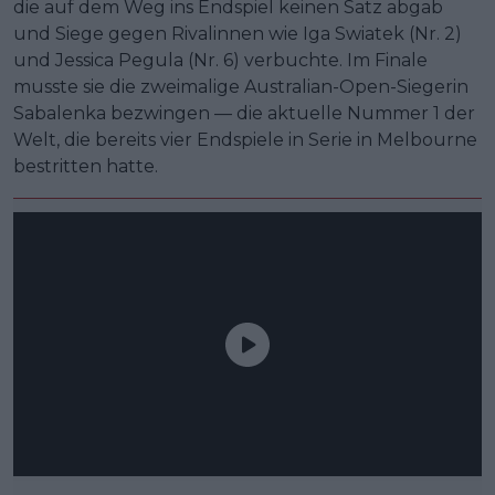
die auf dem Weg ins Endspiel keinen Satz abgab
und Siege gegen Rivalinnen wie Iga Swiatek (Nr. 2)
und Jessica Pegula (Nr. 6) verbuchte. Im Finale
musste sie die zweimalige Australian-Open-Siegerin
Sabalenka bezwingen — die aktuelle Nummer 1 der
Welt, die bereits vier Endspiele in Serie in Melbourne
bestritten hatte.