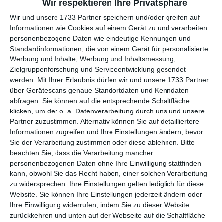
Wir respektieren Ihre Privatsphäre
gegenüber AAP. „Sie hatte einen tollen Start, zwei
Wir und unsere 1733 Partner speichern und/oder greifen auf
Titel und großartige Leistungen bei schwierigen
Informationen wie Cookies auf einem Gerät zu und verarbeiten
Bedingungen. Jetzt wartet eine neue
personenbezogene Daten wie eindeutige Kennungen und
Herausforderung – ein neues Biest –, aber sie
Standardinformationen, die von einem Gerät für personalisierte
arbeitet außergewöhnlich hart und verdient diesen
Werbung und Inhalte, Werbung und Inhaltsmessung,
Erfolg.“
Zielgruppenforschung und Serviceentwicklung gesendet
werden.
Mit Ihrer Erlaubnis dürfen wir und unsere 1733 Partner
Erwartungen dämpfen – auch
über Gerätescans genaue Standortdaten und Kenndaten
abfragen. Sie können auf die entsprechende Schaltfläche
klicken, um der o. a. Datenverarbeitung durch uns und unsere
bei Nachwuchshoffnung
Partner zuzustimmen. Alternativ können Sie auf detailliertere
Informationen zugreifen und Ihre Einstellungen ändern, bevor
Emerson Jones
Sie der Verarbeitung zustimmen oder diese ablehnen.
Bitte
beachten Sie, dass die Verarbeitung mancher
personenbezogenen Daten ohne Ihre Einwilligung stattfinden
kann, obwohl Sie das Recht haben, einer solchen Verarbeitung
zu widersprechen. Ihre Einstellungen gelten lediglich für diese
Website. Sie können Ihre Einstellungen jederzeit ändern oder
Ihre Einwilligung widerrufen, indem Sie zu dieser Website
zurückkehren und unten auf der Webseite auf die Schaltfläche