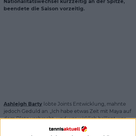
Nationalitätswechsel kurzzeitig an der Spitze,
beendete die Saison vorzeitig.
Ashleigh Barty
lobte Joints Entwicklung, mahnte
jedoch Geduld an. „Ich habe etwas Zeit mit Maya auf
dem Platz verbracht, und was wirklich brillant war,
ist, wie sehr sie an Selbstvertrauen, Fähigkeiten und
Beständigkeit gewonnen hat“, sagte Barty