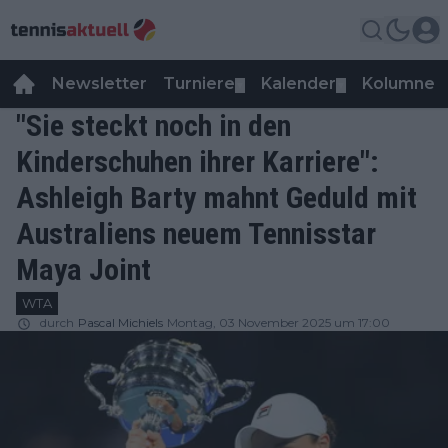
Newsletter
Turniere
Kalender
Kolumnen
▼
▼
"Sie steckt noch in den
Kinderschuhen ihrer Karriere":
Ashleigh Barty mahnt Geduld mit
Australiens neuem Tennisstar
Maya Joint
WTA
durch
Pascal Michiels
Montag, 03 November 2025 um 17:00