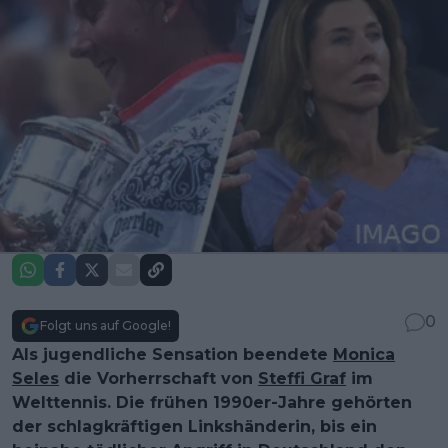
0
Folgt uns auf Google!
Als jugendliche Sensation beendete
Monica
Seles
die Vorherrschaft von
Steffi Graf
im
Welttennis. Die frühen 1990er-Jahre gehörten
der schlagkräftigen Linkshänderin, bis ein