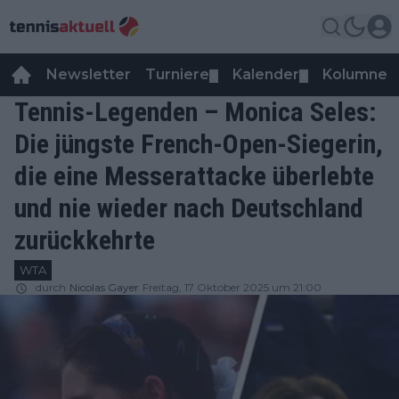
Newsletter
Turniere
Kalender
Kolumnen
▼
▼
Tennis-Legenden – Monica Seles:
Die jüngste French-Open-Siegerin,
die eine Messerattacke überlebte
und nie wieder nach Deutschland
zurückkehrte
WTA
durch
Nicolas Gayer
Freitag, 17 Oktober 2025 um 21:00