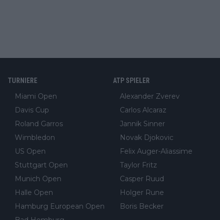
TURNIERE
ATP SPIELER
Miami Open
Alexander Zverev
Davis Cup
Carlos Alcaraz
Roland Garros
Jannik Sinner
Wimbledon
Novak Djokovic
US Open
Felix Auger-Aliassime
Stuttgart Open
Taylor Fritz
Munich Open
Casper Ruud
Halle Open
Holger Rune
Hamburg European Open
Boris Becker
Bad Homburg