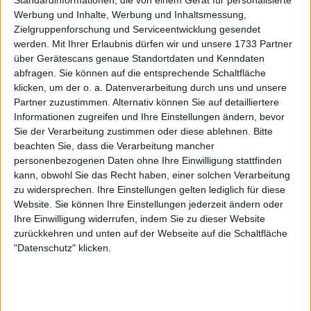
Standardinformationen, die von einem Gerät für personalisierte
Werbung und Inhalte, Werbung und Inhaltsmessung,
Zielgruppenforschung und Serviceentwicklung gesendet
werden.
Mit Ihrer Erlaubnis dürfen wir und unsere 1733 Partner
über Gerätescans genaue Standortdaten und Kenndaten
abfragen. Sie können auf die entsprechende Schaltfläche
1986 zog die Familie in die USA. Seles und ihr Bruder
klicken, um der o. a. Datenverarbeitung durch uns und unsere
schlossen sich der renommierten Nick Bollettieri
Partner zuzustimmen. Alternativ können Sie auf detailliertere
Academy an. Mit 14 bestritt sie ihr erstes Profiturnier,
Informationen zugreifen und Ihre Einstellungen ändern, bevor
ein Jahr später gewann sie in Houston ihren ersten
Sie der Verarbeitung zustimmen oder diese ablehnen.
Bitte
Titel. Bei den French Open 1989 erreichte sie mit 15
beachten Sie, dass die Verarbeitung mancher
personenbezogenen Daten ohne Ihre Einwilligung stattfinden
das Halbfinale – gegen Steffi Graf. Am Saisonende
kann, obwohl Sie das Recht haben, einer solchen Verarbeitung
stand sie bereits auf Platz sechs der Weltrangliste.
zu widersprechen. Ihre Einstellungen gelten lediglich für diese
Website. Sie können Ihre Einstellungen jederzeit ändern oder
Aufstieg zur Nummer eins
Ihre Einwilligung widerrufen, indem Sie zu dieser Website
zurückkehren und unten auf der Webseite auf die Schaltfläche
"Datenschutz" klicken.
1990 begann Seles’ Serie von Erfolgen. Sie gewann
neun Titel, darunter die French Open, wo sie Graf im
Finale besiegte. Höhepunkt der Saison war der
Triumph bei den WTA Tour Finals, den sie zwei Jahre