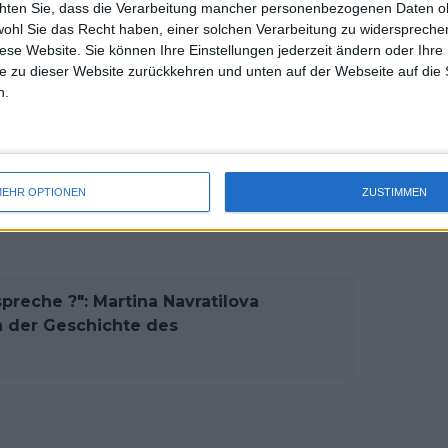
chten Sie, dass die Verarbeitung mancher personenbezogenen Daten oh
uss 
985 die Runde der letzten Vier
wohl Sie das Recht haben, einer solchen Verarbeitung zu widersprechen
mal 
diese Website. Sie können Ihre Einstellungen jederzeit ändern oder Ihre 
des 
e zu dieser Website zurückkehren und unten auf der Webseite auf die 
n.
telträgerin. Sie holte ihren ersten
in dieser Saison weitere sieben Titel.
el auf heimischem Boden in Berlin.
 Platz nach Graf benannt, der für ein
EHR OPTIONEN
ZUSTIMMEN
enutzt wird.
spreche ?": Martina Navratilova
in der Geschichte des