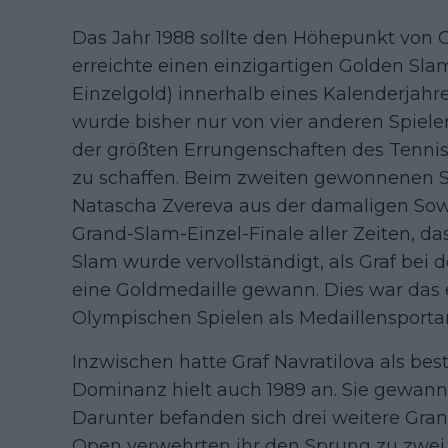
Das Jahr 1988 sollte den Höhepunkt von Gr
erreichte einen einzigartigen Golden Sla
Einzelgold) innerhalb eines Kalenderjahre
wurde bisher nur von vier anderen Spieleri
der größten Errungenschaften des Tenniss
zu schaffen. Beim zweiten gewonnenen S
Natascha Zvereva aus der damaligen Sowje
Grand-Slam-Einzel-Finale aller Zeiten, d
Slam wurde vervollständigt, als Graf bei 
eine Goldmedaille gewann. Dies war das e
Olympischen Spielen als Medaillensportar
Inzwischen hatte Graf Navratilova als best
Dominanz hielt auch 1989 an. Sie gewann 14
Darunter befanden sich drei weitere Gran
Open verwehrten ihr den Sprung zu zwei