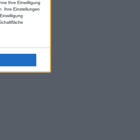
ne Ihre Einwilligung
J-L-Struff wahrscheinlich morge 3 Spiele absolvieren (2.
. Ihre Einstellungen
Einzel 1x Doppel) dank der hervorragenden Unterstützung
Einwilligung
Kommentators für F-A-A
Schaltfläche