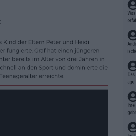
Was 
erfa
f
niss
 Kind der Eltern Peter und Heidi
Ande
er fungierte. Graf hat einen jüngeren
isch
cht,
hter bereits im Alter von drei Jahren in
schnell an den Sport und dominierte die
Das 
Teenageralter erreichte.
age 
ollt
ben.
Ihre
gebr
ch H
Im T