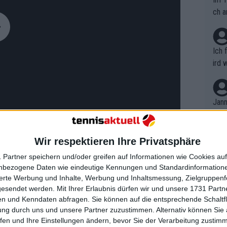
ch a
Ich 
ird 
vers
eine
r in
Jann
em i
merk
eite
Wir respektieren Ihre Privatsphäre
Dopp
t, a
n si
 Partner speichern und/oder greifen auf Informationen wie Cookies au
Wört
mmen
nbezogene Daten wie eindeutige Kennungen und Standardinformatione
B. C
nt. 
sierte Werbung und Inhalte, Werbung und Inhaltsmessung, Zielgruppen
 bei den French Open 1983 im Hauptfeld,
ause
gesendet werden.
Mit Ihrer Erlaubnis dürfen wir und unsere 1731 Part
ient
Dopp
on v
gen nicht mehr möglich ist. Die
n und Kenndaten abfragen. Sie können auf die entsprechende Schaltfl
ewon
mmen
ung durch uns und unsere Partner zuzustimmen. Alternativ können Sie au
 den nächsten Jahren machte Graf
Fina
Genr
fen und Ihre Einstellungen ändern, bevor Sie der Verarbeitung zustim
on 16 Jahren zum ersten Mal bei einem
kel 