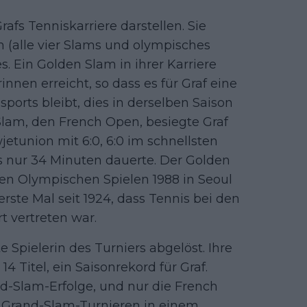
afs Tenniskarriere darstellen. Sie
m (alle vier Slams und olympisches
s. Ein Golden Slam in ihrer Karriere
nnen erreicht, so dass es für Graf eine
ports bleibt, dies in derselben Saison
lam, den French Open, besiegte Graf
tunion mit 6:0, 6:0 im schnellsten
as nur 34 Minuten dauerte. Der Golden
den Olympischen Spielen 1988 in Seoul
rste Mal seit 1924, dass Tennis bei den
t vertreten war.
e Spielerin des Turniers abgelöst. Ihre
 Titel, ein Saisonrekord für Graf.
d-Slam-Erfolge, und nur die French
 Grand-Slam-Turnieren in einem