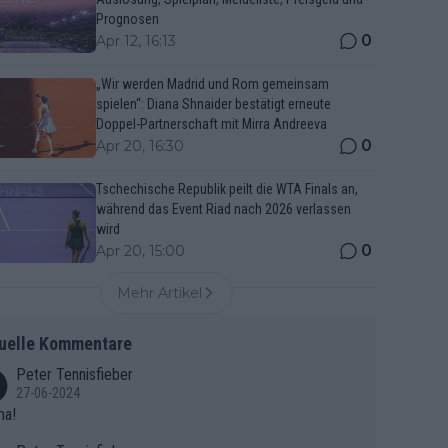
Prognosen
0
Apr 12, 16:13
„Wir werden Madrid und Rom gemeinsam
spielen“: Diana Shnaider bestätigt erneute
Doppel-Partnerschaft mit Mirra Andreeva
0
Apr 20, 16:30
Tschechische Republik peilt die WTA Finals an,
während das Event Riad nach 2026 verlassen
wird
0
Apr 20, 15:00
Mehr Artikel
uelle Kommentare
Peter Tennisfieber
27-06-2024
ma!