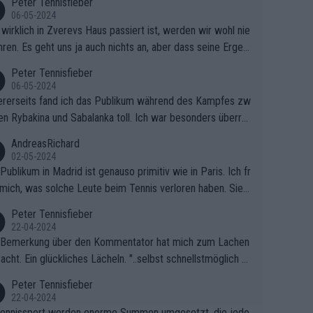
Peter Tennisfieber
06-05-2024
wirklich in Zverevs Haus passiert ist, werden wir wohl nie
hren. Es geht uns ja auch nichts an, aber dass seine Ergeb
e in letzter Zeit gelitten haben, ist ganz klar.
Peter Tennisfieber
06-05-2024
rerseits fand ich das Publikum während des Kampfes zw
en Rybakina und Sabalanka toll. Ich war besonders überras
 wie viele Fans da waren.
AndreasRichard
02-05-2024
Publikum in Madrid ist genauso primitiv wie in Paris. Ich fr
mich, was solche Leute beim Tennis verloren haben. Sie s
en besser zum Fußball gehen, dort sind sie besser aufgeho
Peter Tennisfieber
22-04-2024
 Bemerkung über den Kommentator hat mich zum Lachen
acht. Ein glückliches Lächeln. "..selbst schnellstmöglich na
ause.." 😂🤣🤩
Peter Tennisfieber
22-04-2024
ennissport werden enorme Summen umgesetzt, die jedo