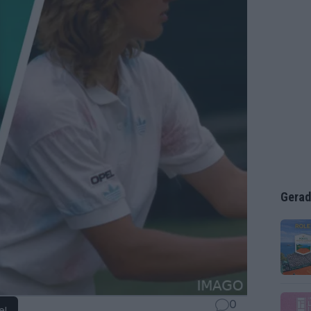
Gerad
0
e!