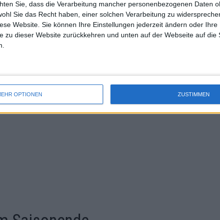
chten Sie, dass die Verarbeitung mancher personenbezogenen Daten oh
uss 
wohl Sie das Recht haben, einer solchen Verarbeitung zu widersprechen
mal 
diese Website. Sie können Ihre Einstellungen jederzeit ändern oder Ihre 
des 
 Oktober verloren Sabalenka, Gauff und
e zu dieser Website zurückkehren und unten auf der Webseite auf die 
 Swiatek 65. Noch bleibt die
n.
ändert – aber die Gefahr eskaliert.
EHR OPTIONEN
ZUSTIMMEN