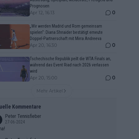
Prognosen
0
Apr 12, 16:13
„Wir werden Madrid und Rom gemeinsam
spielen“: Diana Shnaider bestätigt erneute
Doppel-Partnerschaft mit Mirra Andreeva
0
Apr 20, 16:30
Tschechische Republik peilt die WTA Finals an,
während das Event Riad nach 2026 verlassen
wird
0
Apr 20, 15:00
Mehr Artikel
uelle Kommentare
Peter Tennisfieber
27-06-2024
ma!