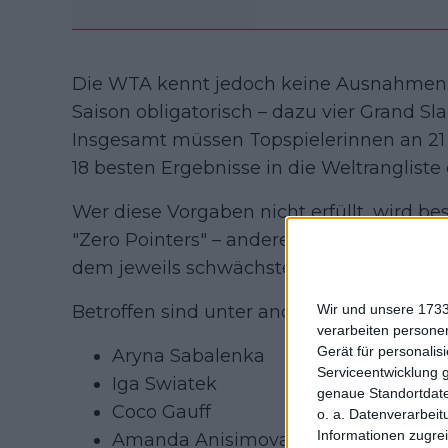
Die WTA kennt jedoch keine Ausnahmen:
Saison obligatorisch – dazu vier Grand 
Insgesamt müssen Topspielerinnen an 21
18 besten Ergebnisse in die Weltrangliste 
Wer diese Vorgaben nicht erfüllt, wird be
"Zero Pointers" – andere Turnierergebni
dem jeweils schwächsten Eintrag.
Betroffen sind unter anderem:
Wir und unsere 1733
verarbeiten persone
Gerät für personali
Aryna Sabalenka
Serviceentwicklung 
Iga Swiatek
genaue Standortdate
Coco Gauff
o. a. Datenverarbeit
Informationen zugrei
Amanda Anisimova