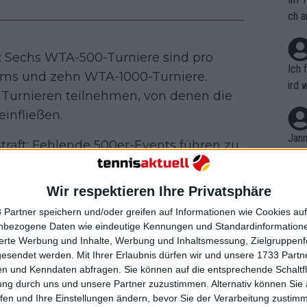
ch a
 Sechs WTA-500-Turniere sind pro
Ich 
Slams und zehn WTA-1000-Turniere.
ird 
 Turnieren teilnehmen, von denen die
vers
einfließen.
eine
r in
Jann
straft: Fehlende 500er-Events führen zu
em i
sse werden gelöscht, beginnend mit
merk
eite
Wir respektieren Ihre Privatsphäre
Dopp
t, a
n si
 Partner speichern und/oder greifen auf Informationen wie Cookies au
Wört
mmen
nbezogene Daten wie eindeutige Kennungen und Standardinformatione
B. C
nt. 
sierte Werbung und Inhalte, Werbung und Inhaltsmessung, Zielgruppen
ause
gesendet werden.
Mit Ihrer Erlaubnis dürfen wir und unsere 1733 Part
ient
Dopp
on v
n und Kenndaten abfragen. Sie können auf die entsprechende Schaltfl
ewon
mmen
ung durch uns und unsere Partner zuzustimmen. Alternativ können Sie au
Fina
Genr
fen und Ihre Einstellungen ändern, bevor Sie der Verarbeitung zustim
kel 