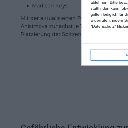
ablehnen.
Bitte bea
Madison Keys
stattfinden kann, ob
gelten lediglich für 
Mit der aktualisierten Rangliste vom 20.
widerrufen, indem Si
Anisimova zunächst je 10 Punkte, Keys 54,
"Datenschutz" klicke
Platzierung der Spitzenspielerinnen unver
M