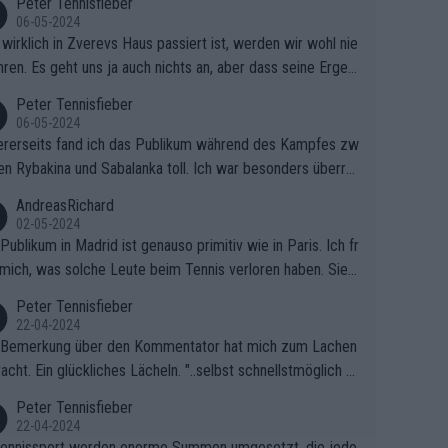
Peter Tennisfieber
06-05-2024
wirklich in Zverevs Haus passiert ist, werden wir wohl nie
hren. Es geht uns ja auch nichts an, aber dass seine Ergeb
e in letzter Zeit gelitten haben, ist ganz klar.
Peter Tennisfieber
06-05-2024
rerseits fand ich das Publikum während des Kampfes zw
en Rybakina und Sabalanka toll. Ich war besonders überras
 wie viele Fans da waren.
AndreasRichard
02-05-2024
Publikum in Madrid ist genauso primitiv wie in Paris. Ich fr
mich, was solche Leute beim Tennis verloren haben. Sie s
en besser zum Fußball gehen, dort sind sie besser aufgeho
Peter Tennisfieber
22-04-2024
 Bemerkung über den Kommentator hat mich zum Lachen
acht. Ein glückliches Lächeln. "..selbst schnellstmöglich na
ause.." 😂🤣🤩
Peter Tennisfieber
22-04-2024
ennissport werden enorme Summen umgesetzt, die jedo