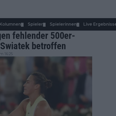
Kolumnen
Spieler
Spielerinnen
Live Ergebniss
▼
▼
▼
gen fehlender 500er-
Swiatek betroffen
m 16:25