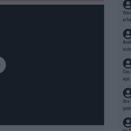
Was 
erfa
niss
Ande
isch
cht,
Das 
age 
ollt
ben.
Ihre
gebr
ch H
Im T