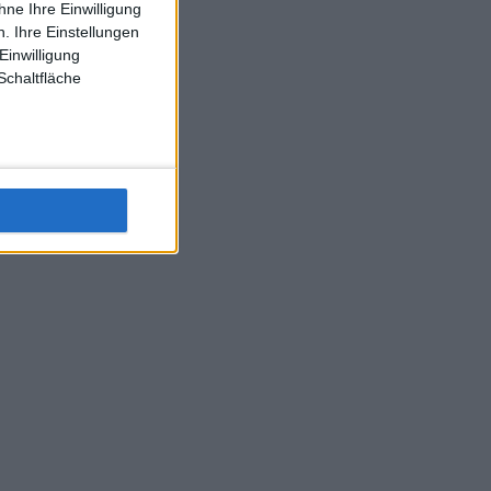
ne Ihre Einwilligung
J-L-Struff wahrscheinlich morge 3 Spiele absolvieren (2.
. Ihre Einstellungen
Einzel 1x Doppel) dank der hervorragenden Unterstützung
Einwilligung
Kommentators für F-A-A
Schaltfläche