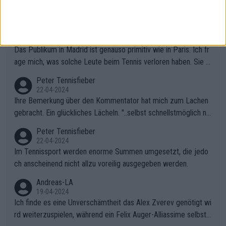
schen Rybakina und Sabalanka toll. Ich war besonders überras
cht, wie viele Fans da waren.
AndreasRichard
02-05-2024
Das Publikum in Madrid ist genauso primitiv wie in Paris. Ich fr
age mich, was solche Leute beim Tennis verloren haben. Sie s
ollten besser zum Fußball gehen, dort sind sie besser aufgeho
Peter Tennisfieber
ben.
22-04-2024
Ihre Bemerkung über den Kommentator hat mich zum Lachen
gebracht. Ein glückliches Lächeln. "..selbst schnellstmöglich na
ch Hause.." 😂🤣🤩
Peter Tennisfieber
22-04-2024
Im Tennissport werden enorme Summen umgesetzt, die jedo
ch anscheinend nicht allzu voreilig ausgegeben werden.
Andreas-LA
19-04-2024
Ich finde es eine Unverschämtheit das Alex Zverev genötigt wi
rd weiterzuspielen, während ein Felix Auger-Alliassime selbstv