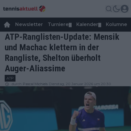
Newsletter
Turniere
Kalender
Kolumnen
▼
▼
ATP-Ranglisten-Update: Mensik
und Machac klettern in der
Rangliste, Shelton überholt
Auger-Aliassime
ATP
durch
Pascal Michiels
Dienstag, 20 Januar 2026 um 20:30