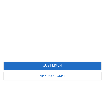
64
Térence Atmane
862
65
Matteo Arnaldi
858
66
Damir Džumhur
837
67
Arthur Cazaux
830
68
Francisco Comesaña
829
69
Adrian Mannarino
810
70
Marin Čilić
790
71
Pedro Martínez
768
ZUSTIMMEN
72
Raphaël Collignon
767
MEHR OPTIONEN
73
Jesper de Jong
763
74
Mariano Navone
760
75
Botic van de Zandschulp
759