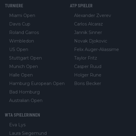
TURNIERE
ATP SPIELER
Miami Open
Alexander Zverev
Davis Cup
Carlos Alcaraz
Roland Garros
Jannik Sinner
Wimbledon
Novak Djokovic
US Open
Felix Auger-Aliassime
Stuttgart Open
Taylor Fritz
Munich Open
Casper Ruud
Halle Open
Holger Rune
Hamburg European Open
Boris Becker
Bad Homburg
Australian Open
WTA SPIELERINNEN
Eva Lys
Laura Siegemund