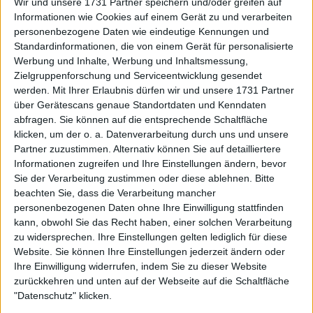
Wir und unsere 1731 Partner speichern und/oder greifen auf
könnte. Zverev (5.105) bleibt Dritter, etwas mehr als
Informationen wie Cookies auf einem Gerät zu und verarbeiten
300 Punkte hinter Novak Djokovic (4.780). Der
personenbezogene Daten wie eindeutige Kennungen und
Deutsche verteidigt das Finale von 2025, während
Standardinformationen, die von einem Gerät für personalisierte
Djokovic das Halbfinale verteidigt. Zverev muss bei
Werbung und Inhalte, Werbung und Inhaltsmessung,
diesem Turnier mindestens eine Runde weiter
Zielgruppenforschung und Serviceentwicklung gesendet
kommen als Nole, sonst fällt er einen Platz zurück
werden.
Mit Ihrer Erlaubnis dürfen wir und unsere 1731 Partner
über Gerätescans genaue Standortdaten und Kenndaten
und der Serbe kehrt auf das ATP-Podium zurück.
abfragen. Sie können auf die entsprechende Schaltfläche
klicken, um der o. a. Datenverarbeitung durch uns und unsere
Innerhalb der Top 10 gab es nur eine Bewegung:
Partner zuzustimmen. Alternativ können Sie auf detailliertere
Ben Shelton rückte nach seinem Viertelfinale in
Informationen zugreifen und Ihre Einstellungen ändern, bevor
Auckland um einen Platz auf Nr. 7 vor und drückte
Sie der Verarbeitung zustimmen oder diese ablehnen.
Bitte
Félix Auger-Aliassime nach unten, da der Kanadier
beachten Sie, dass die Verarbeitung mancher
die Woche vor den Australian Open ausließ.
personenbezogenen Daten ohne Ihre Einwilligung stattfinden
kann, obwohl Sie das Recht haben, einer solchen Verarbeitung
Der Amerikaner kassierte eine überraschende
zu widersprechen. Ihre Einstellungen gelten lediglich für diese
Zweitrunden-Niederlage gegen Sebastián Báez in
Website. Sie können Ihre Einstellungen jederzeit ändern oder
zwei Sätzen – was vor dem Aussie Open einige
Ihre Einwilligung widerrufen, indem Sie zu dieser Website
Fragen aufwarf –, doch die 45 Punkte reichten für
zurückkehren und unten auf der Webseite auf die Schaltfläche
"Datenschutz" klicken.
den Sprung um einen Rang. Auger-Aliassimes