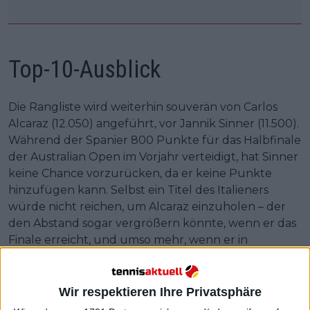
Top-10-Ausblick
Die Rangliste wird weiterhin souverän von Carlos
Alcaraz (12.050) angeführt, vor Jannik Sinner (11.500).
Während der Spanier 800 Punkte für das Halbfinale
der Australian Open im Vorjahr verteidigt, hat Sinner
keine Chance vorzurücken, da er keine Punkte
hinzufügen kann. Selbst ein Titel des Italieners
würde nicht reichen, um Alcaraz einzuholen – der
den Abstand sogar vergrößern könnte, wenn er das
Finale erreicht, und umso mehr, wenn er in
Melbourne die Trophäe holt.
Auch in den Top fünf gab es keine Veränderungen,
Wir respektieren Ihre Privatsphäre
wobei sich dies während der Australian Open ändern