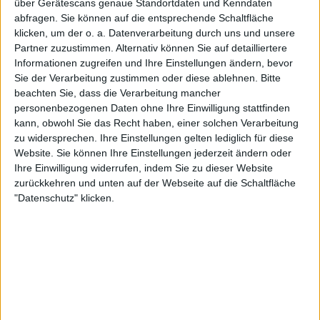
dominieren wird" : Boris Becker
über Gerätescans genaue Standortdaten und Kenndaten
über Jannik Sinner und Carlos
abfragen. Sie können auf die entsprechende Schaltfläche
klicken, um der o. a. Datenverarbeitung durch uns und unsere
Alcaraz
Partner zuzustimmen. Alternativ können Sie auf detailliertere
Informationen zugreifen und Ihre Einstellungen ändern, bevor
Boris Becker als Meister des
Sie der Verarbeitung zustimmen oder diese ablehnen.
Bitte
beachten Sie, dass die Verarbeitung mancher
personenbezogenen Daten ohne Ihre Einwilligung stattfinden
Comebacks
kann, obwohl Sie das Recht haben, einer solchen Verarbeitung
zu widersprechen. Ihre Einstellungen gelten lediglich für diese
Website. Sie können Ihre Einstellungen jederzeit ändern oder
So vollzieht sich die erste von mehreren
Ihre Einwilligung widerrufen, indem Sie zu dieser Website
Schlußpointen in London und Wimbledon 1999, vor
zurückkehren und unten auf der Webseite auf die Schaltfläche
einem Vierteljahrhundert – bei Beckers letztem
"Datenschutz" klicken.
Tanz auf großer Grand Slam-Bühne. Es wird noch
eine weitere dramatische und folgenreiche
Geschichte geben, unbemerkt von der
Öffentlichkeit – im Nobelrestaurant „Nobu“, in dem
der deutsche Tennis-Held dank eines nächtlichen
Techtelmechtels mit dem Model Angela Ermakova
unversehens Vater einer Tochter wird. Er wird es erst