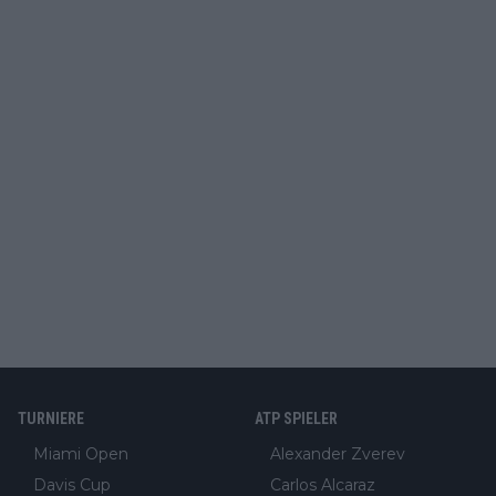
TURNIERE
ATP SPIELER
Miami Open
Alexander Zverev
Davis Cup
Carlos Alcaraz