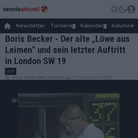
Newsletter
Turniere
Kalender
Kolumnen
▼
▼
Boris Becker - Der alte „Löwe aus
Leimen“ und sein letzter Auftritt
in London SW 19
ATP
durch
Alfred Ulferts
Donnerstag, 27 Juni 2024 um 19:22