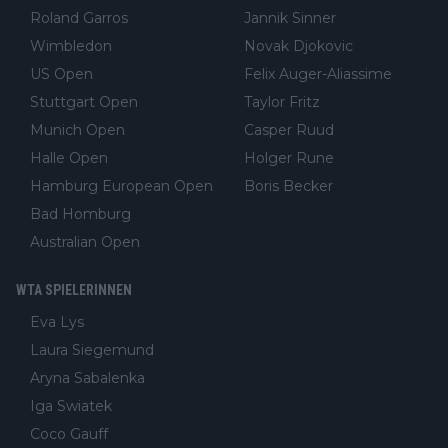
Roland Garros
Jannik Sinner
Wimbledon
Novak Djokovic
US Open
Felix Auger-Aliassime
Stuttgart Open
Taylor Fritz
Munich Open
Casper Ruud
Halle Open
Holger Rune
Hamburg European Open
Boris Becker
Bad Homburg
Australian Open
WTA SPIELERINNEN
Eva Lys
Laura Siegemund
Aryna Sabalenka
Iga Swiatek
Coco Gauff