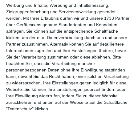
Werbung und Inhalte, Werbung und Inhaltsmessung,
Zielgruppenforschung und Serviceentwicklung gesendet
werden.
Mit Ihrer Erlaubnis dürfen wir und unsere 1733 Partner
über Gerätescans genaue Standortdaten und Kenndaten
abfragen. Sie können auf die entsprechende Schaltfläche
klicken, um der o. a. Datenverarbeitung durch uns und unsere
Partner zuzustimmen. Alternativ können Sie auf detailliertere
Informationen zugreifen und Ihre Einstellungen ändern, bevor
Sie der Verarbeitung zustimmen oder diese ablehnen.
Bitte
beachten Sie, dass die Verarbeitung mancher
personenbezogenen Daten ohne Ihre Einwilligung stattfinden
Berrettini nennt Kommentare
kann, obwohl Sie das Recht haben, einer solchen Verarbeitung
zu widersprechen. Ihre Einstellungen gelten lediglich für diese
"erschreckend" und "Wahnsinn"
Website. Sie können Ihre Einstellungen jederzeit ändern oder
Ihre Einwilligung widerrufen, indem Sie zu dieser Website
zurückkehren und unten auf der Webseite auf die Schaltfläche
Im Podcast "Schiaffo al volo" auf Eurosport Italien
"Datenschutz" klicken.
schlug der Kommentator Jacopo Lo Monaco vor,
dass Runes Verletzung "das Beste ist, was ihm
passieren konnte" - eine Bemerkung, die
verdeutlichen sollte, wie Rückschläge die