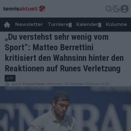
Newsletter
Turniere
Kalender
Kolumnen
▼
▼
„Du verstehst sehr wenig vom
Sport“: Matteo Berrettini
kritisiert den Wahnsinn hinter den
Reaktionen auf Runes Verletzung
ATP
durch
Franco Perez
Mittwoch, 22 Oktober 2025 um 21:30