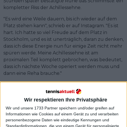
Stunden später bestätigte Rune das Schlimmste: ein
kompletter Riss der Achillessehne.
"Es wird eine Weile dauern, bis ich wieder auf dem
Platz stehen kann", schrieb er auf Instagram. "Es ist
hart. Ich hatte so viel Freude auf dem Platz in
Stockholm, und es ist unerträglich, daran zu denken,
dass ich diese Energie nun für einige Zeit nicht mehr
spüren werde. Meine Achillessehne ist am
proximalen Teil komplett gebrochen, was bedeutet,
dass ich nächste Woche operiert werden muss und
dann eine Reha brauche."
Wir respektieren Ihre Privatsphäre
Wir und unsere 1733 Partner speichern und/oder greifen auf
Informationen wie Cookies auf einem Gerät zu und verarbeiten
personenbezogene Daten wie eindeutige Kennungen und
Standardinformationen, die von einem Gerät für personalisierte