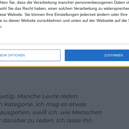
chten Sie, dass die Verarbeitung mancher personenbezogenen Daten oh
uss 
wohl Sie das Recht haben, einer solchen Verarbeitung zu widersprechen
mal 
diese Website. Sie können Ihre Einstellungen jederzeit ändern oder Ihre 
des 
e zu dieser Website zurückkehren und unten auf der Webseite auf die 
n.
EHR OPTIONEN
ZUSTIMMEN
lustig. Manche Leute reden,
n Kategorie. Ich mag so etwas
ausgehen, weiß ich, wie Menschen
er darüber zu reden. Ich lasse ihn