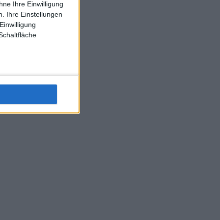
ne Ihre Einwilligung
J-L-Struff wahrscheinlich morge 3 Spiele absolvieren (2.
. Ihre Einstellungen
Einzel 1x Doppel) dank der hervorragenden Unterstützung
Einwilligung
Kommentators für F-A-A
Schaltfläche