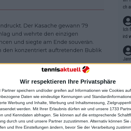
ch a
eindruckt. Der Kasache gewann 79
Ich 
hlag und wehrte den einzigen
ird 
hancen und siegte am Ende souverän.
vers
m den konzentriert auftretenden Bublik
eine
r in
Jann
em i
merk
eite
Wir respektieren Ihre Privatsphäre
Dopp
t, a
n si
ellte Moutet klar,
dass er derzeit gar
 Partner speichern und/oder greifen auf Informationen wie Cookies au
Wört
mmen
nbezogene Daten wie eindeutige Kennungen und Standardinformatione
nd verzichtete auf Gegenangriffe.
B. C
nt. 
sierte Werbung und Inhalte, Werbung und Inhaltsmessung, Zielgruppen
ause
gesendet werden.
Mit Ihrer Erlaubnis dürfen wir und unsere 1733 Part
ient
Dopp
selbst zu konzentrieren. Ich glaube
on v
n und Kenndaten abfragen. Sie können auf die entsprechende Schaltfl
ewon
mmen
ung durch uns und unsere Partner zuzustimmen. Alternativ können Sie au
Fina
Genr
fen und Ihre Einstellungen ändern, bevor Sie der Verarbeitung zustim
kel 