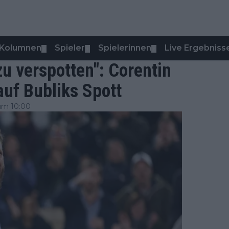
Kolumnen
Spieler
Spielerinnen
Live Ergebniss
▼
▼
▼
 zu verspotten": Corentin
auf Bubliks Spott
um 10:00