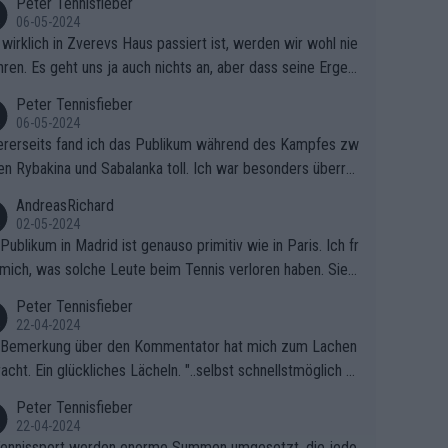
Peter Tennisfieber
06-05-2024
wirklich in Zverevs Haus passiert ist, werden wir wohl nie
hren. Es geht uns ja auch nichts an, aber dass seine Ergeb
e in letzter Zeit gelitten haben, ist ganz klar.
Peter Tennisfieber
06-05-2024
rerseits fand ich das Publikum während des Kampfes zw
en Rybakina und Sabalanka toll. Ich war besonders überras
 wie viele Fans da waren.
AndreasRichard
02-05-2024
Publikum in Madrid ist genauso primitiv wie in Paris. Ich fr
mich, was solche Leute beim Tennis verloren haben. Sie s
en besser zum Fußball gehen, dort sind sie besser aufgeho
Peter Tennisfieber
22-04-2024
 Bemerkung über den Kommentator hat mich zum Lachen
acht. Ein glückliches Lächeln. "..selbst schnellstmöglich na
ause.." 😂🤣🤩
Peter Tennisfieber
22-04-2024
ennissport werden enorme Summen umgesetzt, die jedo