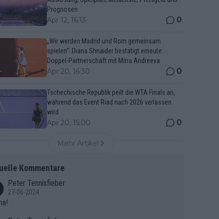
Prognosen
0
Apr 12, 16:13
„Wir werden Madrid und Rom gemeinsam
spielen“: Diana Shnaider bestätigt erneute
Doppel-Partnerschaft mit Mirra Andreeva
0
Apr 20, 16:30
Tschechische Republik peilt die WTA Finals an,
während das Event Riad nach 2026 verlassen
wird
0
Apr 20, 15:00
Mehr Artikel
uelle Kommentare
Peter Tennisfieber
27-06-2024
ma!