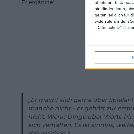
Er ergänzte:
ablehnen.
Bitte bea
stattfinden kann, ob
gelten lediglich für 
widerrufen, indem Si
"Datenschutz" klicke
M
„Er macht sich gerne über Spieler 
manche nicht – er gehört zur erste
nicht. Wenn Dinge über Worte hin
sich verhalten. Es ist sinnlos, weit
das machen.“