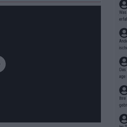
Was 
erfa
niss
Ande
isch
cht,
Das 
age 
ollt
ben.
Ihre
gebr
ch H
Im T