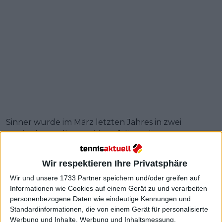
Sinner wurde im März letzten Jahres in zwei
Dopingkontrollen positiv auf die verbotene
Substanz Clostebol getestet, entging aber einer
Sperre, da die International Tennis Integrity Agency
Wir respektieren Ihre Privatsphäre
(ITIA) ihn nach einer ausführlichen Anhörung für
Wir und unsere 1733 Partner speichern und/oder greifen auf
unschuldig erklärte, in der sein Anwalt behauptete,
Informationen wie Cookies auf einem Gerät zu und verarbeiten
die Substanz sei in der Probe des Spielers vorhanden
personenbezogene Daten wie eindeutige Kennungen und
gewesen, weil ein Mitglied des Trainerstabs eine
Standardinformationen, die von einem Gerät für personalisierte
Creme zur Behandlung einer Verletzung erhalten
Werbung und Inhalte, Werbung und Inhaltsmessung,