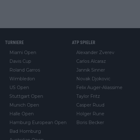
TURNIERE
ATP SPIELER
Miami Open
Alexander Zverev
Davis Cup
Carlos Alcaraz
Roland Garros
Jannik Sinner
Wimbledon
Novak Djokovic
US Open
Felix Auger-Aliassime
Stuttgart Open
Taylor Fritz
Munich Open
Casper Ruud
Halle Open
Holger Rune
Hamburg European Open
Boris Becker
Bad Homburg
Australian Open