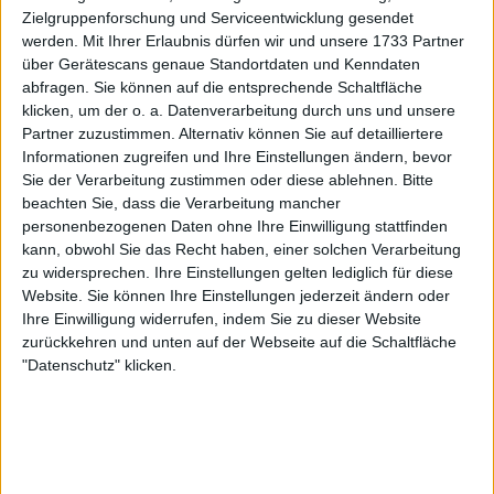
habe.
Zielgruppenforschung und Serviceentwicklung gesendet
werden.
Mit Ihrer Erlaubnis dürfen wir und unsere 1733 Partner
Die
WADA
hatte gegen das Urteil der
ITIA
vor dem
über Gerätescans genaue Standortdaten und Kenndaten
Court of Arbitration for Sport (CAS) Berufung
abfragen. Sie können auf die entsprechende Schaltfläche
klicken, um der o. a. Datenverarbeitung durch uns und unsere
eingelegt und eine zweijährige Sperre für den
Partner zuzustimmen. Alternativ können Sie auf detailliertere
dreimaligen Grand Slam-Sieger gefordert. Die
Informationen zugreifen und Ihre Einstellungen ändern, bevor
Angelegenheit wurde jedoch am Samstag
Sie der Verarbeitung zustimmen oder diese ablehnen.
Bitte
vergangener Woche abgeschlossen, als die WADA
beachten Sie, dass die Verarbeitung mancher
bekannt gab, dass sie eine Einigung mit Sinner
personenbezogenen Daten ohne Ihre Einwilligung stattfinden
erzielt hat, die dazu führt, dass der Spieler für drei
kann, obwohl Sie das Recht haben, einer solchen Verarbeitung
Monate gesperrt wird.
zu widersprechen. Ihre Einstellungen gelten lediglich für diese
Website. Sie können Ihre Einstellungen jederzeit ändern oder
Ihre Einwilligung widerrufen, indem Sie zu dieser Website
zurückkehren und unten auf der Webseite auf die Schaltfläche
"Datenschutz" klicken.