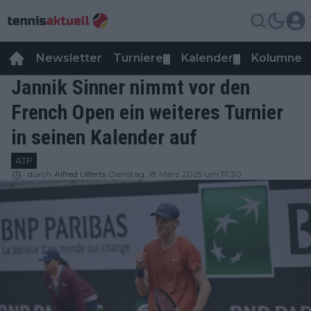
Newsletter
Turniere
Kalender
Kolumnen
▼
▼
Jannik Sinner nimmt vor den
French Open ein weiteres Turnier
in seinen Kalender auf
ATP
durch
Alfred Ulferts
Dienstag, 18 März 2025 um 17:30