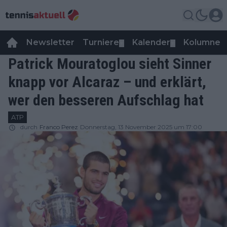
Newsletter
Turniere
Kalender
Kolumnen
▼
▼
Patrick Mouratoglou sieht Sinner
knapp vor Alcaraz – und erklärt,
wer den besseren Aufschlag hat
ATP
durch
Franco Perez
Donnerstag, 13 November 2025 um 17:00