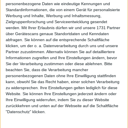
personenbezogene Daten wie eindeutige Kennungen und
Standardinformationen, die von einem Gerät für personalisierte
Überraschend für einige: Er setzte den Aufschlag
Werbung und Inhalte, Werbung und Inhaltsmessung,
von Alcaraz vor den von Sinner. Obwohl der Italiener
Zielgruppenforschung und Serviceentwicklung gesendet
in dieser Schlüssel-Disziplin statistisch glänzt, will
werden.
Mit Ihrer Erlaubnis dürfen wir und unsere 1731 Partner
über Gerätescans genaue Standortdaten und Kenndaten
Mouratoglou den Weltranglistenersten dennoch
abfragen. Sie können auf die entsprechende Schaltfläche
nicht hinter Sinner einordnen. „Mit seiner Größe
klicken, um der o. a. Datenverarbeitung durch uns und unsere
öffnet er den Platz unglaublich gut. Er serviert
Partner zuzustimmen. Alternativ können Sie auf detailliertere
schnell, hat einen überragenden zweiten Aufschlag
Informationen zugreifen und Ihre Einstellungen ändern, bevor
und kann jeden Spot treffen“, erklärte er auf
Sie der Verarbeitung zustimmen oder diese ablehnen.
Bitte
Instagram
.
beachten Sie, dass die Verarbeitung mancher
personenbezogenen Daten ohne Ihre Einwilligung stattfinden
Beim Thema Bewegung fand er einen Mittelweg
kann, obwohl Sie das Recht haben, einer solchen Verarbeitung
und lobte beide. „Bewegung Ost–West – Carlos.
zu widersprechen. Ihre Einstellungen gelten lediglich für diese
Nord–Süd – Jannik.“ Die Explosivität von Alcaraz
Website. Sie können Ihre Einstellungen jederzeit ändern oder
Ihre Einwilligung widerrufen, indem Sie zu dieser Website
macht es phasenweise nahezu unmöglich, ihn
zurückkehren und unten auf der Webseite auf die Schaltfläche
auszuspielen. Sinner ist zwar nicht ganz so schnell,
"Datenschutz" klicken.
deckt aber enorm viel Platz in kurzer Zeit ab, und
seine Größe hilft ihm, selbst weit entfernte Bälle zu