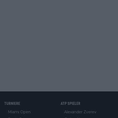
TURNIERE
ATP SPIELER
Miami Open
Alexander Zverev