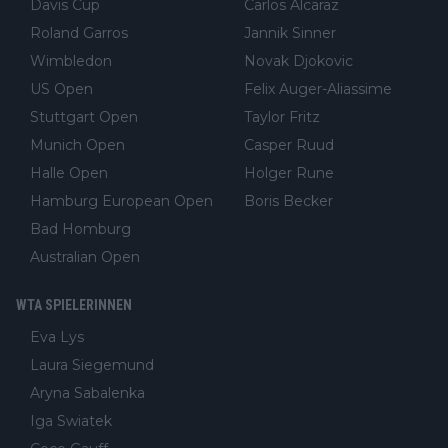
Davis Cup
Carlos Alcaraz
Roland Garros
Jannik Sinner
Wimbledon
Novak Djokovic
US Open
Felix Auger-Aliassime
Stuttgart Open
Taylor Fritz
Munich Open
Casper Ruud
Halle Open
Holger Rune
Hamburg European Open
Boris Becker
Bad Homburg
Australian Open
WTA SPIELERINNEN
Eva Lys
Laura Siegemund
Aryna Sabalenka
Iga Swiatek