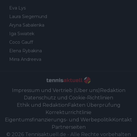
Eva Lys
Laura Siegemund
Aryna Sabalenka
Iga Swiatek
Coco Gauff
Elena Rybakina
Mirra Andreeva
Impressum und Vertrieb (Über uns)
Redaktion
Datenschutz und Cookie-Richtlinien
Ethik und Redaktion
Fakten Überprüfung
Korrekturrichtlinie
Eigentumsfinanzierungs- und Werbepolitik
Kontakt
Partnerseiten
©
2026
Tennisaktuell.de
-
Alle Rechte vorbehalten