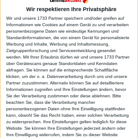
Wir respektieren Ihre Privatsphäre
Wir und unsere 1733 Partner speichern und/oder greifen auf
Informationen wie Cookies auf einem Gerät zu und verarbeiten
personenbezogene Daten wie eindeutige Kennungen und
Standardinformationen, die von einem Gerät für personalisierte
Werbung und Inhalte, Werbung und Inhaltsmessung,
Zielgruppenforschung und Serviceentwicklung gesendet
werden.
Mit Ihrer Erlaubnis dürfen wir und unsere 1733 Partner
über Gerätescans genaue Standortdaten und Kenndaten
abfragen. Sie können auf die entsprechende Schaltfläche
klicken, um der o. a. Datenverarbeitung durch uns und unsere
Partner zuzustimmen. Alternativ können Sie auf detailliertere
Informationen zugreifen und Ihre Einstellungen ändern, bevor
Sie der Verarbeitung zustimmen oder diese ablehnen.
Bitte
„Aber ich glaube nicht an ‚Pech‘ im Sport. Alles
beachten Sie, dass die Verarbeitung mancher
passiert aus einem Grund, und hinter allem steckt
personenbezogenen Daten ohne Ihre Einwilligung stattfinden
eine Erklärung. Der Hauptfaktor für diese
kann, obwohl Sie das Recht haben, einer solchen Verarbeitung
Verletzung könnte Müdigkeit sein, und das ist für
zu widersprechen. Ihre Einstellungen gelten lediglich für diese
die gesamte Sportindustrie extrem beängstigend.
Website. Sie können Ihre Einstellungen jederzeit ändern oder
Ihre Einwilligung widerrufen, indem Sie zu dieser Website
Sport ist Unterhaltung und wir lieben es, zu