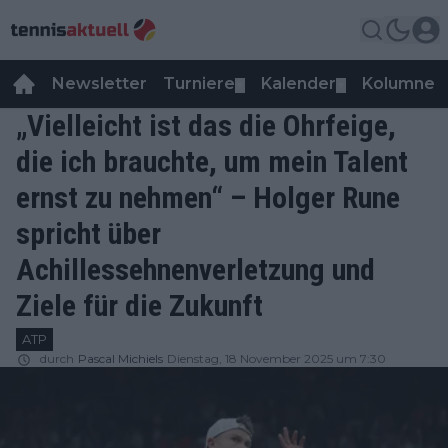
Newsletter
Turniere
Kalender
Kolumnen
▼
▼
„Vielleicht ist das die Ohrfeige,
die ich brauchte, um mein Talent
ernst zu nehmen“ – Holger Rune
spricht über
Achillessehnenverletzung und
Ziele für die Zukunft
ATP
durch
Pascal Michiels
Dienstag, 18 November 2025 um 7:30