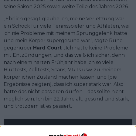
seine Saison 2025 sowie weite Teile des Jahres 2026.
„Ehrlich gesagt glaube ich, meine Verletzung war
ein Schock für viele Tennisspieler und Athleten, weil
ich nie Probleme mit meinem Sprunggelenk hatte
und mein Körper supergesund war“, sagte Rune
gegenüber
Hard Court
. „Ich hatte keine Probleme
mit Entzündungen, und das weiß ich sicher, denn
nach einem harten Frühjahr habe ich so viele
Bluttests, Zelltests, Scans, MRTs usw. zu meinem
körperlichen Zustand machen lassen, und [die
Ergebnisse zeigten], dass ich super stark war. Also
hätte das nicht passieren dürfen – das sollte nicht
möglich sein. Ich bin 22 Jahre alt, gesund und stark,
und trotzdem ist es passiert.