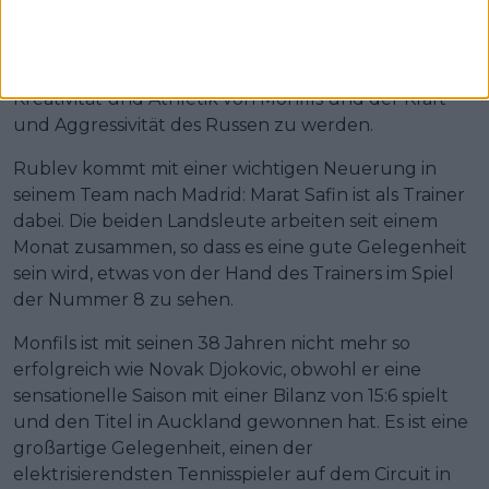
und dem Titelverteidiger Andrey Rublev
stattfinden. Das Duell verspricht ein interessantes
Aufeinandertreffen der Stile zwischen der
Kreativität und Athletik von Monfils und der Kraft
und Aggressivität des Russen zu werden.
Rublev kommt mit einer wichtigen Neuerung in
seinem Team nach Madrid: Marat Safin ist als Trainer
dabei. Die beiden Landsleute arbeiten seit einem
Monat zusammen, so dass es eine gute Gelegenheit
sein wird, etwas von der Hand des Trainers im Spiel
der Nummer 8 zu sehen.
Monfils ist mit seinen 38 Jahren nicht mehr so
erfolgreich wie Novak Djokovic, obwohl er eine
sensationelle Saison mit einer Bilanz von 15:6 spielt
und den Titel in Auckland gewonnen hat. Es ist eine
großartige Gelegenheit, einen der
elektrisierendsten Tennisspieler auf dem Circuit in