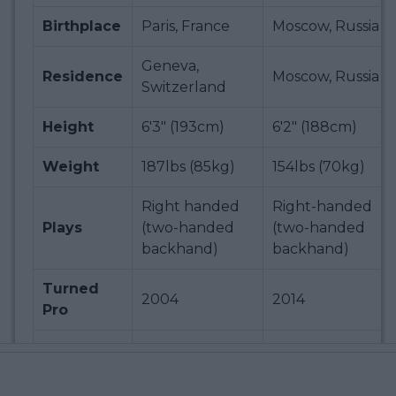
Birthplace
Paris, France
Moscow, Russia
Geneva,
Residence
Moscow, Russia
Switzerland
Height
6'3" (193cm)
6'2" (188cm)
Weight
187lbs (85kg)
154lbs (70kg)
Right handed
Right-handed
Plays
(two-handed
(two-handed
backhand)
backhand)
Turned
2004
2014
Pro
Mikael Tillström
(2016–2018,
2023–), Thierry