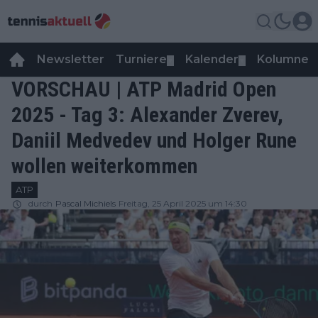
Newsletter
Turniere
Kalender
Kolumnen
▼
▼
VORSCHAU | ATP Madrid Open
2025 - Tag 3: Alexander Zverev,
Daniil Medvedev und Holger Rune
wollen weiterkommen
ATP
durch
Pascal Michiels
Freitag, 25 April 2025 um 14:30