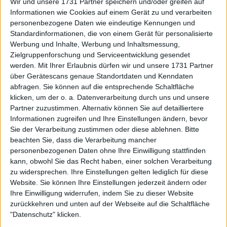
Wir und unsere 1731 Partner speichern und/oder greifen auf
wird versuchen, den Aderlass in dieser Saison zu
Informationen wie Cookies auf einem Gerät zu und verarbeiten
stoppen, denn mit Ausnahme von Indian Wells, wo
personenbezogene Daten wie eindeutige Kennungen und
er das Halbfinale des Turniers erreichte, kam er bei
Standardinformationen, die von einem Gerät für personalisierte
den anderen Turnieren, an denen er teilnahm,
Werbung und Inhalte, Werbung und Inhaltsmessung,
einschließlich der Australian Open, nicht über die
Zielgruppenforschung und Serviceentwicklung gesendet
erste oder zweite Runde hinaus.
werden.
Mit Ihrer Erlaubnis dürfen wir und unsere 1731 Partner
über Gerätescans genaue Standortdaten und Kenndaten
Die Serie schlechter Ergebnisse hat Daniil ans Ende
abfragen. Sie können auf die entsprechende Schaltfläche
der Top 10 gebracht, und angesichts der vielen
klicken, um der o. a. Datenverarbeitung durch uns und unsere
Partner zuzustimmen. Alternativ können Sie auf detailliertere
guten Spieler, die auf ihn lauern, könnte er weiter
Informationen zugreifen und Ihre Einstellungen ändern, bevor
fallen. Es ist an der Zeit, dass der ehemalige
Sie der Verarbeitung zustimmen oder diese ablehnen.
Bitte
Weltranglistenerste die Kurve kriegt und sein
beachten Sie, dass die Verarbeitung mancher
Selbstvertrauen zurückgewinnt.
personenbezogenen Daten ohne Ihre Einwilligung stattfinden
kann, obwohl Sie das Recht haben, einer solchen Verarbeitung
zu widersprechen. Ihre Einstellungen gelten lediglich für diese
Website. Sie können Ihre Einstellungen jederzeit ändern oder
Ihre Einwilligung widerrufen, indem Sie zu dieser Website
zurückkehren und unten auf der Webseite auf die Schaltfläche
"Datenschutz" klicken.