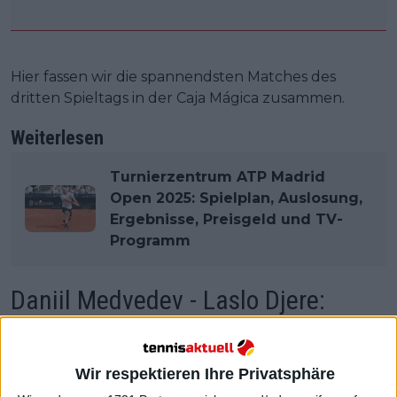
Hier fassen wir die spannendsten Matches des
dritten Spieltags in der Caja Mágica zusammen.
Weiterlesen
Turnierzentrum ATP Madrid
Open 2025: Spielplan, Auslosung,
Ergebnisse, Preisgeld und TV-
Programm
Daniil Medvedev - Laslo Djere:
Russe setzt zum Comeback an
Wir respektieren Ihre Privatsphäre
Die Nummer 10 der Weltrangliste, Daniil Medvedev,