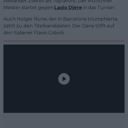
Alexander Zverev als Topfavorit. Der Münchner
Meister startet gegen
Laslo Djere
in das Turnier.
Auch Holger Rune, der in Barcelona triumphierte,
zählt zu den Titelkandidaten. Der Däne trifft auf
den Italiener Flavio Cobolli.