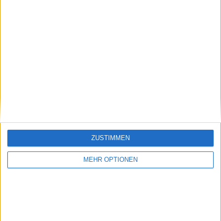
Zverev
Bautista Ag
H2H Record
Total
5
2
Wins
Win
5
0
Streak
Ranking
ZUSTIMMEN
Official
2
55
Ranking
MEHR OPTIONEN
Race
2
143
Ranking
Live Ranking