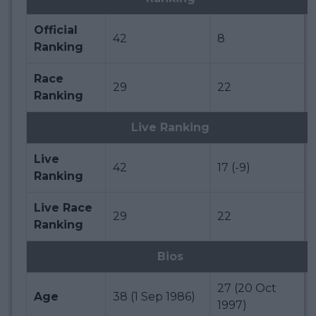
Official
42
8
Ranking
Race
29
22
Ranking
Live Ranking
Live
42
17 (-9)
Ranking
Live Race
29
22
Ranking
Bios
27 (20 Oct
Age
38 (1 Sep 1986)
1997)