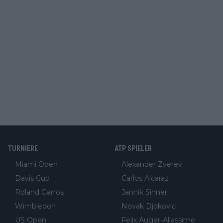
TURNIERE
ATP SPIELER
Miami Open
Alexander Zverev
Davis Cup
Carlos Alcaraz
Roland Garros
Jannik Sinner
Wimbledon
Novak Djokovic
US Open
Felix Auger-Aliassime