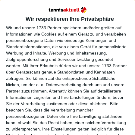
Wir respektieren Ihre Privatsphäre
Wir und unsere 1733 Partner speichern und/oder greifen auf
Informationen wie Cookies auf einem Gerät zu und verarbeiten
personenbezogene Daten wie eindeutige Kennungen und
Standardinformationen, die von einem Gerät für personalisierte
Werbung und Inhalte, Werbung und Inhaltsmessung,
Zielgruppenforschung und Serviceentwicklung gesendet
werden.
Mit Ihrer Erlaubnis dürfen wir und unsere 1733 Partner
über Gerätescans genaue Standortdaten und Kenndaten
Eala gehörte im vergangenen Monat zu den
abfragen. Sie können auf die entsprechende Schaltfläche
aktivsten Spielerinnen auf der WTA Tour. Nach dem
klicken, um der o. a. Datenverarbeitung durch uns und unsere
Saisonabschluss bei den Hong Kong Open – wo sie in
Partner zuzustimmen. Alternativ können Sie auf detailliertere
der zweiten Runde gegen Victoria Mboko ausschied
Informationen zugreifen und Ihre Einstellungen ändern, bevor
– absolvierte die Filipina einen intensiven
Sie der Verarbeitung zustimmen oder diese ablehnen.
Bitte
Trainingsblock zur Vorbereitung auf die SEA Games.
beachten Sie, dass die Verarbeitung mancher
Diese Arbeit zahlte sich am 18.12.2024 aus, als sie in
personenbezogenen Daten ohne Ihre Einwilligung stattfinden
kann, obwohl Sie das Recht haben, einer solchen Verarbeitung
Thailand die Goldmedaille für die Philippinen holte.
zu widersprechen. Ihre Einstellungen gelten lediglich für diese