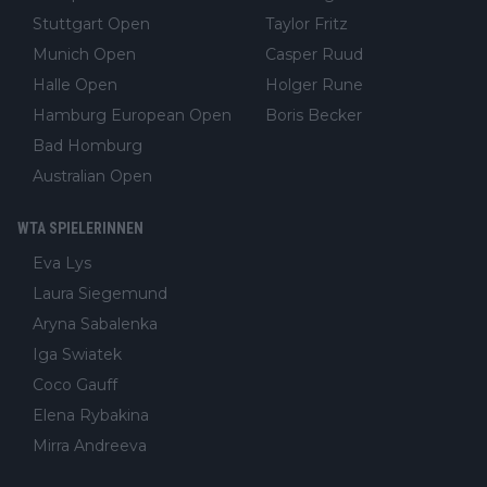
Stuttgart Open
Taylor Fritz
Munich Open
Casper Ruud
Halle Open
Holger Rune
Hamburg European Open
Boris Becker
Bad Homburg
Australian Open
WTA SPIELERINNEN
Eva Lys
Laura Siegemund
Aryna Sabalenka
Iga Swiatek
Coco Gauff
Elena Rybakina
Mirra Andreeva