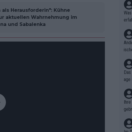
h als Herausforderin": Kühne
Was 
ur aktuellen Wahrnehmung im
erfa
ina und Sabalenka
niss
Ande
isch
cht,
Das 
age 
ollt
ben.
Ihre
gebr
ch H
Im T