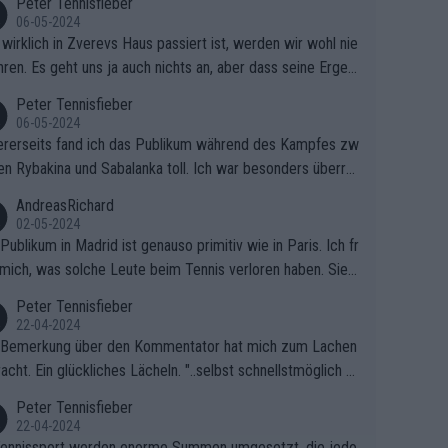
Peter Tennisfieber
06-05-2024
wirklich in Zverevs Haus passiert ist, werden wir wohl nie
hren. Es geht uns ja auch nichts an, aber dass seine Ergeb
e in letzter Zeit gelitten haben, ist ganz klar.
Peter Tennisfieber
06-05-2024
rerseits fand ich das Publikum während des Kampfes zw
en Rybakina und Sabalanka toll. Ich war besonders überras
 wie viele Fans da waren.
AndreasRichard
02-05-2024
Publikum in Madrid ist genauso primitiv wie in Paris. Ich fr
mich, was solche Leute beim Tennis verloren haben. Sie s
en besser zum Fußball gehen, dort sind sie besser aufgeho
Peter Tennisfieber
22-04-2024
 Bemerkung über den Kommentator hat mich zum Lachen
acht. Ein glückliches Lächeln. "..selbst schnellstmöglich na
ause.." 😂🤣🤩
Peter Tennisfieber
22-04-2024
ennissport werden enorme Summen umgesetzt, die jedo