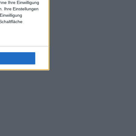
ne Ihre Einwilligung
J-L-Struff wahrscheinlich morge 3 Spiele absolvieren (2.
. Ihre Einstellungen
Einzel 1x Doppel) dank der hervorragenden Unterstützung
Einwilligung
Kommentators für F-A-A
Schaltfläche