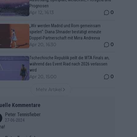
Prognosen
0
Apr 12, 16:13
„Wir werden Madrid und Rom gemeinsam
spielen“: Diana Shnaider bestätigt erneute
Doppel-Partnerschaft mit Mirra Andreeva
0
Apr 20, 16:30
Tschechische Republik peilt die WTA Finals an,
während das Event Riad nach 2026 verlassen
wird
0
Apr 20, 15:00
Mehr Artikel
uelle Kommentare
Peter Tennisfieber
27-06-2024
ma!