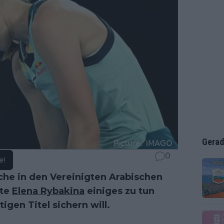
Gerad
0
e!
che in den Vereinigten Arabischen
zte
Elena Rybakina
einiges zu tun
igen Titel sichern will.