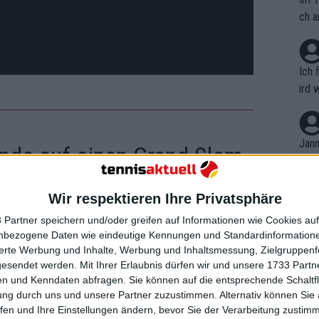
ch a
Ich 
ird 
vers
eine
r in
Jann
unde auf einen Grand Slam-
em i
merk
effen
eite
Wir respektieren Ihre Privatsphäre
Dopp
t, a
n si
 Partner speichern und/oder greifen auf Informationen wie Cookies au
Wört
mmen
er ersten Runde in Abu Dhabi ein
nbezogene Daten wie eindeutige Kennungen und Standardinformatione
B. C
nt. 
sierte Werbung und Inhalte, Werbung und Inhaltsmessung, Zielgruppen
zweiten Runde trifft sie auf die Siegerin
ause
gesendet werden.
Mit Ihrer Erlaubnis dürfen wir und unsere 1733 Part
ient
Dopp
d Slam-Siegerin
Naomi Osaka
und der
on v
n und Kenndaten abfragen. Sie können auf die entsprechende Schaltfl
ewon
ielle Collins
. Sollte sich Rybakina
mmen
ung durch uns und unsere Partner zuzustimmen. Alternativ können Sie au
Fina
Genr
fen und Ihre Einstellungen ändern, bevor Sie der Verarbeitung zustim
 auf die an Nummer fünf gesetzte
kel 