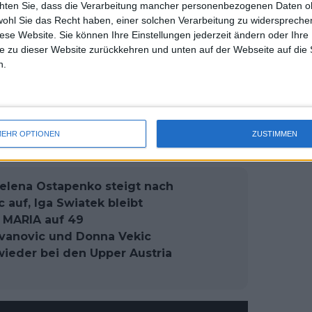
chten Sie, dass die Verarbeitung mancher personenbezogenen Daten oh
uss 
stapenko
, treffen.
wohl Sie das Recht haben, einer solchen Verarbeitung zu widersprechen
mal 
diese Website. Sie können Ihre Einstellungen jederzeit ändern oder Ihre 
des 
ich erneut auf eine frühere Grand Slam-
e zu dieser Website zurückkehren und unten auf der Webseite auf die 
iegerin von 2021,
Barbora Krejcikova
,
n.
le trifft Rybakina auf die dreimalige
Die Tunesierin hofft auf eine Revanche
imbledon-Finale 2022.
EHR OPTIONEN
ZUSTIMMEN
lena Ostapenko steigt nach
 auf, Iga Swiatek bleibt
a MARIA auf 49
 Ivanovic und Donna Vekic
wieder bei den Upper Austria