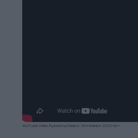
YouTube Video Rybakina/Jabeur Wimbledon 2022<br>