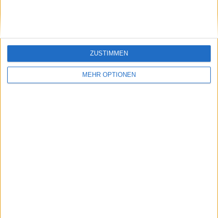
Moment zuschauen
ZUSTIMMEN
MEHR OPTIONEN
Schreiben Sie einen Kommentar
SENDEN