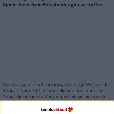
Spiele fehlerfreie Entscheidungen zu treffen.
Petkovic sprach in ihrem jüngsten Blog "Wie sich das
Tennis verändert hat" über die Veränderungen im
Sport, die sich in der Vergangenheit wie eine große
Sache anfühlten. Sie bezog sich auf den Vorfall mit
der ehemaligen Weltranglistenersten
Caroline