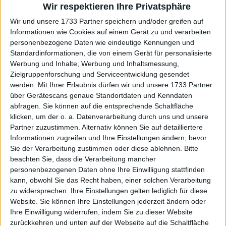
Wozniacki
, die ins Rampenlicht geriet, weil sie
Wir respektieren Ihre Privatsphäre
während ihrer schlechten Form den Schläger
Wir und unsere 1733 Partner speichern und/oder greifen auf
wechselte. Petkovic erklärte, dass es sich damals so
Informationen wie Cookies auf einem Gerät zu und verarbeiten
anfühlte, als hätte Wozniacki "Blasphemie"
personenbezogene Daten wie eindeutige Kennungen und
begangen, während die Spielerinnen heute daran
Standardinformationen, die von einem Gerät für personalisierte
gewöhnt sind, ihre Schläger, Saiten und
Werbung und Inhalte, Werbung und Inhaltsmessung,
Zielgruppenforschung und Serviceentwicklung gesendet
Bekleidungssponsoren zu wechseln, und dem
werden.
Mit Ihrer Erlaubnis dürfen wir und unsere 1733 Partner
niemand mehr viel Aufmerksamkeit schenkt.
über Gerätescans genaue Standortdaten und Kenndaten
abfragen. Sie können auf die entsprechende Schaltfläche
Weiterlesen
klicken, um der o. a. Datenverarbeitung durch uns und unsere
Partner zuzustimmen. Alternativ können Sie auf detailliertere
Höhere Preisgelder führten laut
Informationen zugreifen und Ihre Einstellungen ändern, bevor
Andrea Petkovic zu mehr
Sie der Verarbeitung zustimmen oder diese ablehnen.
Bitte
Einsamkeit auf der Tour
beachten Sie, dass die Verarbeitung mancher
personenbezogenen Daten ohne Ihre Einwilligung stattfinden
kann, obwohl Sie das Recht haben, einer solchen Verarbeitung
zu widersprechen. Ihre Einstellungen gelten lediglich für diese
Website. Sie können Ihre Einstellungen jederzeit ändern oder
Ihre Einwilligung widerrufen, indem Sie zu dieser Website
zurückkehren und unten auf der Webseite auf die Schaltfläche