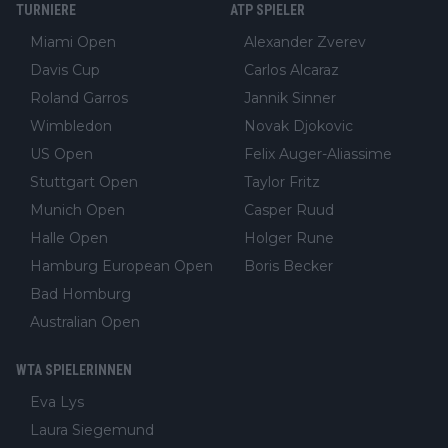
TURNIERE
ATP SPIELER
Miami Open
Alexander Zverev
Davis Cup
Carlos Alcaraz
Roland Garros
Jannik Sinner
Wimbledon
Novak Djokovic
US Open
Felix Auger-Aliassime
Stuttgart Open
Taylor Fritz
Munich Open
Casper Ruud
Halle Open
Holger Rune
Hamburg European Open
Boris Becker
Bad Homburg
Australian Open
WTA SPIELERINNEN
Eva Lys
Laura Siegemund