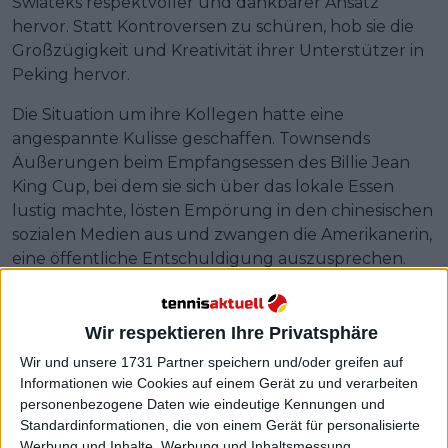
Swiateks respektvoller und dankbarer Ansatz
hervor. Statt Kontroversen zu schüren, hob sie die
Großzügigkeit und Kreativität ihrer Unterstützer in
Peking hervor.
Die Situation um ihre Kollegen hatte eine
angespannte Kulisse geschaffen. Townsends
Äußerungen beim Empfangsessen des Billie Jean
King Cup, bei dem sie sich über das lokale Essen
lustig machte, lösten Empörung in den chinesischen
sozialen Medien aus und zwangen die Amerikanerin,
eine öffentliche Entschuldigung auszusprechen.
Letztendlich zog sie sich sowohl von den China Open
als auch von den Wuhan Open zurück und
verpasste so wichtige Ereignisse am Ende der Saison.
Wir respektieren Ihre Privatsphäre
Wir und unsere 1731 Partner speichern und/oder greifen auf
Informationen wie Cookies auf einem Gerät zu und verarbeiten
personenbezogene Daten wie eindeutige Kennungen und
Standardinformationen, die von einem Gerät für personalisierte
Werbung und Inhalte, Werbung und Inhaltsmessung,