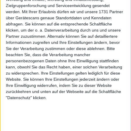
Zielgruppenforschung und Serviceentwicklung gesendet
werden.
Mit Ihrer Erlaubnis dürfen wir und unsere 1731 Partner
über Gerätescans genaue Standortdaten und Kenndaten
abfragen. Sie können auf die entsprechende Schaltfläche
klicken, um der o. a. Datenverarbeitung durch uns und unsere
Partner zuzustimmen. Alternativ können Sie auf detailliertere
Informationen zugreifen und Ihre Einstellungen ändern, bevor
Sie der Verarbeitung zustimmen oder diese ablehnen.
Bitte
beachten Sie, dass die Verarbeitung mancher
personenbezogenen Daten ohne Ihre Einwilligung stattfinden
kann, obwohl Sie das Recht haben, einer solchen Verarbeitung
zu widersprechen. Ihre Einstellungen gelten lediglich für diese
Website. Sie können Ihre Einstellungen jederzeit ändern oder
Ihre Einwilligung widerrufen, indem Sie zu dieser Website
Auch Musetti geriet in die Kritik, nachdem er sich
zurückkehren und unten auf der Webseite auf die Schaltfläche
angeblich abschätzig und abwertend auf das
"Datenschutz" klicken.
Husten von Fans während seiner Spiele bezogen
hatte. Diese Vorfälle hinterließen einen bitteren
Nachgeschmack, was Swiateks kontrastierenden
Worte umso bedeutender machten.