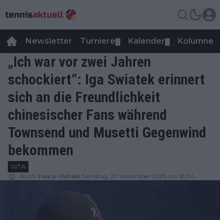
Newsletter
Turniere
Kalender
Kolumnen
▼
▼
„Ich war vor zwei Jahren
schockiert“: Iga Swiatek erinnert
sich an die Freundlichkeit
chinesischer Fans während
Townsend und Musetti Gegenwind
bekommen
WTA
durch
Pascal Michiels
Samstag, 27 September 2025 um 18:30