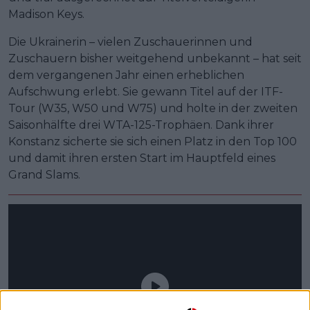
Madison Keys.
Die Ukrainerin – vielen Zuschauerinnen und
Zuschauern bisher weitgehend unbekannt – hat seit
dem vergangenen Jahr einen erheblichen
Aufschwung erlebt. Sie gewann Titel auf der ITF-
Tour (W35, W50 und W75) und holte in der zweiten
Saisonhälfte drei WTA-125-Trophäen. Dank ihrer
Konstanz sicherte sie sich einen Platz in den Top 100
und damit ihren ersten Start im Hauptfeld eines
Grand Slams.