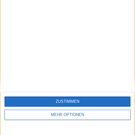
Jetzt kostenlos den TennisAktuell-
Newsletter abonnieren!
Nachdem du auf „Abonnieren“ geklickt hast,
erhältst du sofort eine E-Mail von uns. Bei
einigen Lesern landet diese im Spam-
Ordner – überprüfe ihn daher bitte ebenfalls.
Abonnieren
ZUSTIMMEN
MEHR OPTIONEN
Pascal Michiels
Seit dem legendären Wimbledon-Finale zwischen Björn