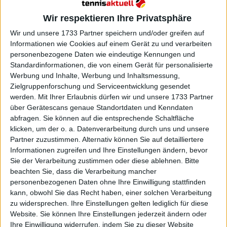
Wir respektieren Ihre Privatsphäre
Wir und unsere 1733 Partner speichern und/oder greifen auf
Informationen wie Cookies auf einem Gerät zu und verarbeiten
personenbezogene Daten wie eindeutige Kennungen und
Standardinformationen, die von einem Gerät für personalisierte
Werbung und Inhalte, Werbung und Inhaltsmessung,
Zielgruppenforschung und Serviceentwicklung gesendet
werden.
Mit Ihrer Erlaubnis dürfen wir und unsere 1733 Partner
über Gerätescans genaue Standortdaten und Kenndaten
Oliynykova betrat die Rod Laver Arena mit großem
abfragen. Sie können auf die entsprechende Schaltfläche
Kampfgeist, erspielte sich früh ein Doppelbreak und
klicken, um der o. a. Datenverarbeitung durch uns und unsere
ging schnell mit 4:0 in Führung. Es deutete sich ein
Partner zuzustimmen. Alternativ können Sie auf detailliertere
schwieriger Tag für Keys an, doch die Amerikanerin
Informationen zugreifen und Ihre Einstellungen ändern, bevor
Sie der Verarbeitung zustimmen oder diese ablehnen.
Bitte
fing sich, drehte die Partie mit fünf Spielen in Folge
beachten Sie, dass die Verarbeitung mancher
und entschied den Satz schließlich im Tie-Break.
personenbezogenen Daten ohne Ihre Einwilligung stattfinden
Während Keys im ersten Durchgang zwei Satzbälle
kann, obwohl Sie das Recht haben, einer solchen Verarbeitung
abwehrte, war der zweite Satz komplett einseitig,
zu widersprechen. Ihre Einstellungen gelten lediglich für diese
sodass sie mit 7:6 (8:6), 6:1 gewann.
Website. Sie können Ihre Einstellungen jederzeit ändern oder
Ihre Einwilligung widerrufen, indem Sie zu dieser Website