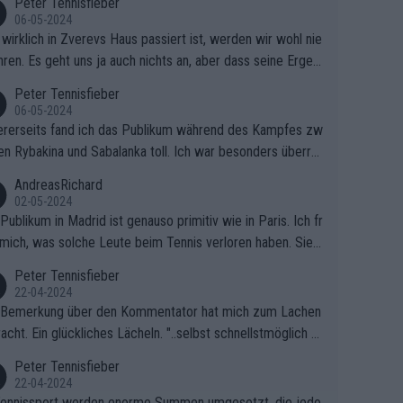
Peter Tennisfieber
06-05-2024
wirklich in Zverevs Haus passiert ist, werden wir wohl nie
hren. Es geht uns ja auch nichts an, aber dass seine Ergeb
e in letzter Zeit gelitten haben, ist ganz klar.
Peter Tennisfieber
06-05-2024
rerseits fand ich das Publikum während des Kampfes zw
en Rybakina und Sabalanka toll. Ich war besonders überras
 wie viele Fans da waren.
AndreasRichard
02-05-2024
Publikum in Madrid ist genauso primitiv wie in Paris. Ich fr
mich, was solche Leute beim Tennis verloren haben. Sie s
en besser zum Fußball gehen, dort sind sie besser aufgeho
Peter Tennisfieber
22-04-2024
 Bemerkung über den Kommentator hat mich zum Lachen
acht. Ein glückliches Lächeln. "..selbst schnellstmöglich na
ause.." 😂🤣🤩
Peter Tennisfieber
22-04-2024
ennissport werden enorme Summen umgesetzt, die jedo