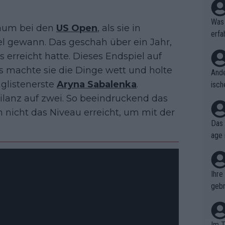
Was 
Traum bei den
US Open
, als sie in
erfa
el gewann. Das geschah über ein Jahr,
niss
 erreicht hatte. Dieses Endspiel auf
es machte sie die Dinge wett und holte
Ande
glistenerste
Aryna Sabalenka
.
isch
cht,
ilanz auf zwei. So beeindruckend das
h nicht das Niveau erreicht, um mit der
Das 
age 
ollt
ben.
Ihre
gebr
ch H
Im T