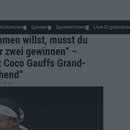
Kolumnen
Spieler
Spielerinnen
Live Ergebniss
▼
▼
▼
men willst, musst du
r zwei gewinnen“ –
 Coco Gauffs Grand-
chend“
 16:15