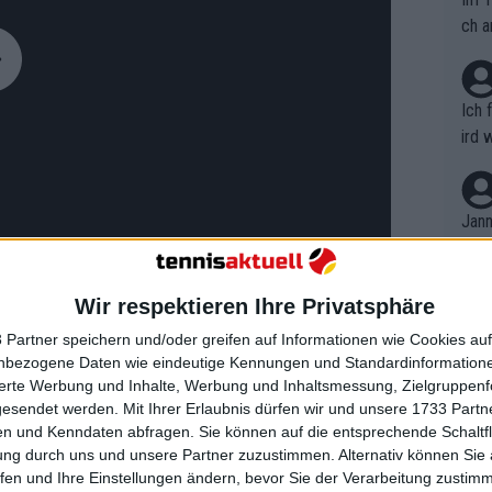
ch a
Ich 
ird 
vers
eine
r in
Jann
em i
merk
eite
Wir respektieren Ihre Privatsphäre
Dopp
t, a
n si
 Partner speichern und/oder greifen auf Informationen wie Cookies au
Wört
mmen
nbezogene Daten wie eindeutige Kennungen und Standardinformatione
B. C
nt. 
sierte Werbung und Inhalte, Werbung und Inhaltsmessung, Zielgruppen
t es immer wieder klar gesagt und
ause
gesendet werden.
Mit Ihrer Erlaubnis dürfen wir und unsere 1733 Part
ient
Dopp
on v
 groß werden will wie Serena Williams.
n und Kenndaten abfragen. Sie können auf die entsprechende Schaltfl
ewon
mmen
ung durch uns und unsere Partner zuzustimmen. Alternativ können Sie au
 viele Major-Titel gewonnen, als sie
Fina
Genr
fen und Ihre Einstellungen ändern, bevor Sie der Verarbeitung zustim
te sie im
Rennae Stubbs Tennis
kel 