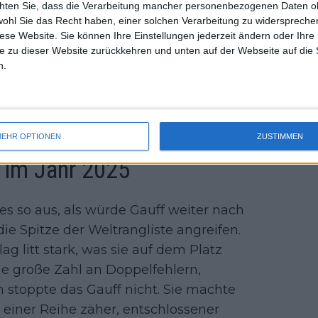
chten Sie, dass die Verarbeitung mancher personenbezogenen Daten oh
uss 
wohl Sie das Recht haben, einer solchen Verarbeitung zu widersprechen
mal 
diese Website. Sie können Ihre Einstellungen jederzeit ändern oder Ihre 
des 
nem Alter zu erreichen, was du erreicht
e zu dieser Website zurückkehren und unten auf der Webseite auf die 
n.
illst, musst du zehn Jahre lang jedes
le in kurzer Zeit, je nachdem, wie
cht ist das deshalb enttäuschend, weil
EHR OPTIONEN
ZUSTIMMEN
f im Jahr 2025
s so aus, als würde Gauff weiter nach
ie Spitze der Weltrangliste angreifen.
g litt stark, was sie auf dem Platz
ne große Zahl an Doppelfehlern,
 stoppte das Gauff nicht. Sie machte
 einer Reihe zäher, entschlossener