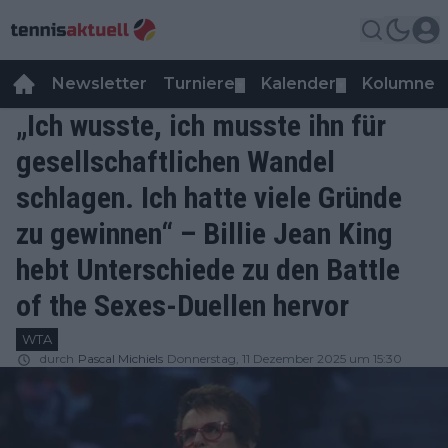
Newsletter
Turniere
Kalender
Kolumnen
▼
▼
„Ich wusste, ich musste ihn für
gesellschaftlichen Wandel
schlagen. Ich hatte viele Gründe
zu gewinnen“ – Billie Jean King
hebt Unterschiede zu den Battle
of the Sexes-Duellen hervor
WTA
durch
Pascal Michiels
Donnerstag, 11 Dezember 2025 um 15:30