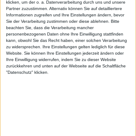
klicken, um der o. a. Datenverarbeitung durch uns und unsere
Partner zuzustimmen. Alternativ können Sie auf detailliertere
Informationen zugreifen und Ihre Einstellungen ändern, bevor
Sie der Verarbeitung zustimmen oder diese ablehnen.
Bitte
beachten Sie, dass die Verarbeitung mancher
personenbezogenen Daten ohne Ihre Einwilligung stattfinden
kann, obwohl Sie das Recht haben, einer solchen Verarbeitung
zu widersprechen. Ihre Einstellungen gelten lediglich für diese
Website. Sie können Ihre Einstellungen jederzeit ändern oder
King spricht über den Battle of
Ihre Einwilligung widerrufen, indem Sie zu dieser Website
zurückkehren und unten auf der Webseite auf die Schaltfläche
the Sexes
"Datenschutz" klicken.
1973 nahm King ein Match gegen den
selbsternannten Chauvinisten Riggs an. Der
ehemalige Weltranglistenerste hatte kurz zuvor
Margaret Court mit 6:1, 6:2 abgefertigt. Das Duell
gegen King wurde ein Riesenevent, das rund 90
Millionen Menschen verfolgten. In einem über drei
Gewinnsätze angesetzten Match holte King ein