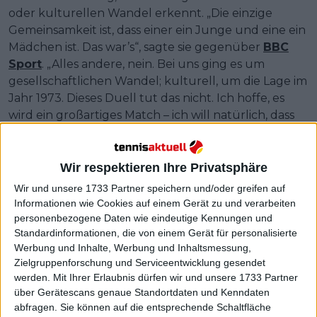
oder kulturellen Wandel erkennt. „Die einzige
Gemeinsamkeit ist, dass einer ein Junge und eine ein
Mädchen ist. Das war’s“, sagte sie gegenüber
BBC
Sport
. „Alles andere, nein. Bei uns ging es um
gesellschaftlichen Wandel; kulturell, um die Lage im
Jahr 1973. Dieses Duell tut das nicht. Ich hoffe, es
wird ein großartiges Match – ich will natürlich, dass
Sabalenka gewinnt – aber es ist einfach nicht
dasselbe.“
Wir respektieren Ihre Privatsphäre
Wir und unsere 1733 Partner speichern und/oder greifen auf
Informationen wie Cookies auf einem Gerät zu und verarbeiten
personenbezogene Daten wie eindeutige Kennungen und
Standardinformationen, die von einem Gerät für personalisierte
Werbung und Inhalte, Werbung und Inhaltsmessung,
Zielgruppenforschung und Serviceentwicklung gesendet
werden.
Mit Ihrer Erlaubnis dürfen wir und unsere 1733 Partner
über Gerätescans genaue Standortdaten und Kenndaten
abfragen. Sie können auf die entsprechende Schaltfläche