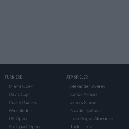
TURNIERE
ATP SPIELER
Miami Open
Alexander Zverev
Davis Cup
Carlos Alcaraz
Roland Garros
Jannik Sinner
Wimbledon
Novak Djokovic
US Open
Felix Auger-Aliassime
Stuttgart Open
Taylor Fritz