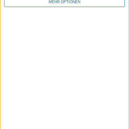
MEHR OPTIONEN
Beiträge des Autors ansehen
Klatscht
0
Besucher
0