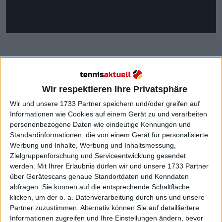
Wir respektieren Ihre Privatsphäre
Ben Shelton: Der aufstrebende
Wir und unsere 1733 Partner speichern und/oder greifen auf
Informationen wie Cookies auf einem Gerät zu und verarbeiten
personenbezogene Daten wie eindeutige Kennungen und
Amerikaner auf europäischem
Standardinformationen, die von einem Gerät für personalisierte
Werbung und Inhalte, Werbung und Inhaltsmessung,
Sand
Zielgruppenforschung und Serviceentwicklung gesendet
werden.
Mit Ihrer Erlaubnis dürfen wir und unsere 1733 Partner
Ben Shelton sorgt für Aufsehen in einer
über Gerätescans genaue Standortdaten und Kenndaten
abfragen. Sie können auf die entsprechende Schaltfläche
Saisonphase, die amerikanischen Spielern historisch
klicken, um der o. a. Datenverarbeitung durch uns und unsere
gesehen oft nicht wohlgesonnen ist. Nach einem
Partner zuzustimmen. Alternativ können Sie auf detailliertere
langsamen Start ins Jahr 2025, einschließlich einer
Informationen zugreifen und Ihre Einstellungen ändern, bevor