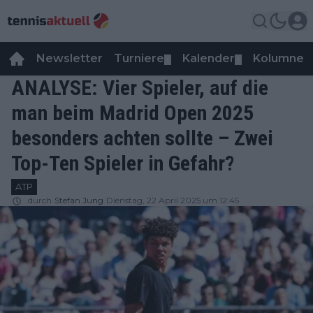
Newsletter
Turniere
Kalender
Kolumnen
▼
▼
ANALYSE: Vier Spieler, auf die
man beim Madrid Open 2025
besonders achten sollte – Zwei
Top-Ten Spieler in Gefahr?
ATP
durch
Stefan Jung
Dienstag, 22 April 2025 um 12:45