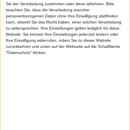
enttäuschenden Erstrundenniederlage in Miami
Sie der Verarbeitung zustimmen oder diese ablehnen.
Bitte
und einer Pleite gegen Alejandro Davidovich Fokina
beachten Sie, dass die Verarbeitung mancher
in Monte Carlo, hat Shelton sich beeindruckend
personenbezogenen Daten ohne Ihre Einwilligung stattfinden
zurückgemeldet.
kann, obwohl Sie das Recht haben, einer solchen Verarbeitung
zu widersprechen. Ihre Einstellungen gelten lediglich für diese
Der 22-Jährige erreichte das Finale in München –
Website. Sie können Ihre Einstellungen jederzeit ändern oder
Ihre Einwilligung widerrufen, indem Sie zu dieser Website
sein erstes auf Sand – und besiegte dabei den
zurückkehren und unten auf der Webseite auf die Schaltfläche
bekannten Sandplatzspezialisten Francisco
"Datenschutz" klicken.
Cerúndolo. Zwar scheiterte er im Finale an Zverev,
doch Sheltons kraftvolles Spiel und seine
wachsende Sicherheit auf dem Belag lassen
vermuten, dass er nicht länger ein Außenseiter auf
Sand ist, sondern ein ernsthafter Anwärter.
Mit seinem Lauf in München wurde Shelton zum
ersten Amerikaner seit Andre Agassi, der ein
Sandplatz-Finale erreichte – ein Beweis für seine
schnelle Anpassung und seinen unermüdlichen
Wettkampfgeist.