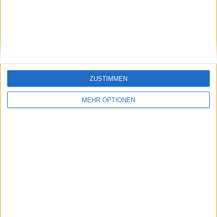
Klatscht
0
Besucher
0
ZUSTIMMEN
MEHR OPTIONEN
Vorheriger Artikel
Nächster Artikel
VORSCHAU Finale
Auslosung ATP
Stuttgart Open 2025:
Madrid Open 2025
Kann Aryna
angeführt von