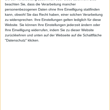
beachten Sie, dass die Verarbeitung mancher
personenbezogenen Daten ohne Ihre Einwilligung stattfinden
kann, obwohl Sie das Recht haben, einer solchen Verarbeitung
zu widersprechen. Ihre Einstellungen gelten lediglich für diese
Website. Sie können Ihre Einstellungen jederzeit ändern oder
Ihre Einwilligung widerrufen, indem Sie zu dieser Website
"Die Wiederholung von Unwahrheiten durch Herrn
zurückkehren und unten auf der Webseite auf die Schaltfläche
Opelka verdeutlicht das Problem von Informationen
"Datenschutz" klicken.
aus zweiter Hand (von einer nicht identifizierten
Quelle) und den Grund, warum sie nicht als
Grundlage für eine Einschränkung der Rede von
ATP dienen können. Die Tatsache, dass Herr Opelka
in seiner Erklärung nichts über Herrn Gaudenzi
sagte, untergräbt seine Glaubwürdigkeit und die
Zuverlässigkeit seiner Behauptungen, die er zum
ersten Mal vor Gericht in Bezug auf Herrn Gaudenzi
gemacht hat."
Seine Glaubwürdigkeit wurde noch weiter in Frage
gestellt, als er beschloss, nicht an der Anhörung