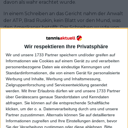
davon als wahr erachtet wurde.
In einem Schreiben an das Gericht nahm der Anwalt
der ATP, Brad Ruskin, kein Blatt vor den Mund, was
den Amerikaner betrifft. Das Schreiben wurde von
Daniel Kaplan auf seinem
Substack
veröffentlicht.
Der einzige Reporter im Gerichtssaal bei der ersten
Wir respektieren Ihre Privatsphäre
Runde von ATP gegen PTPA.
Wir und unsere 1733 Partner speichern und/oder greifen auf
Informationen wie Cookies auf einem Gerät zu und verarbeiten
personenbezogene Daten wie eindeutige Kennungen und
Standardinformationen, die von einem Gerät für personalisierte
Werbung und Inhalte, Werbung und Inhaltsmessung,
Zielgruppenforschung und Serviceentwicklung gesendet
werden.
Mit Ihrer Erlaubnis dürfen wir und unsere 1733 Partner
über Gerätescans genaue Standortdaten und Kenndaten
abfragen. Sie können auf die entsprechende Schaltfläche
klicken, um der o. a. Datenverarbeitung durch uns und unsere
Partner zuzustimmen. Alternativ können Sie auf detailliertere
Informationen zugreifen und Ihre Einstellungen ändern, bevor
Sie der Verarbeitung zustimmen oder diese ablehnen.
Bitte