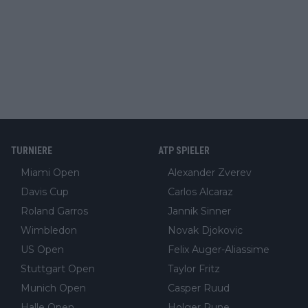
TURNIERE
ATP SPIELER
Miami Open
Alexander Zverev
Davis Cup
Carlos Alcaraz
Roland Garros
Jannik Sinner
Wimbledon
Novak Djokovic
US Open
Felix Auger-Aliassime
Stuttgart Open
Taylor Fritz
Munich Open
Casper Ruud
Halle Open
Holger Rune