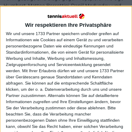
Humbert, Matteo Berrettini, Daniil Medvedev und
sogar Alexander Zverev eingefahren.
In München traf er auf den haushohen Favoriten
Wir respektieren Ihre Privatsphäre
und Wildcard-Spieler Yannik Hanfmann, der gerade
Wir und unsere 1733 Partner speichern und/oder greifen auf
den 2025er
Miami Open
-Sieger Jakub Mensik
Informationen wie Cookies auf einem Gerät zu und verarbeiten
besiegt hatte. Griekspoors Erfahrung machte den
personenbezogene Daten wie eindeutige Kennungen und
Standardinformationen, die von einem Gerät für personalisierte
Unterschied aus, er gewann solide, obwohl seine
Werbung und Inhalte, Werbung und Inhaltsmessung,
besten Ergebnisse auf Hartplätzen erzielt wurden.
Zielgruppenforschung und Serviceentwicklung gesendet
Er hat sich eindeutig an die langsameren Beläge
werden.
Mit Ihrer Erlaubnis dürfen wir und unsere 1733 Partner
gewöhnt und setzt seinen Vorstoß in Richtung einer
über Gerätescans genaue Standortdaten und Kenndaten
Rückkehr in die Top 30 fort.
abfragen. Sie können auf die entsprechende Schaltfläche
klicken, um der o. a. Datenverarbeitung durch uns und unsere
Weiterlesen
Partner zuzustimmen. Alternativ können Sie auf detailliertere
Informationen zugreifen und Ihre Einstellungen ändern, bevor
TV GUIDE: So sehen Sie die BMW
Sie der Verarbeitung zustimmen oder diese ablehnen.
Bitte
Munich Open mit Alexander
beachten Sie, dass die Verarbeitung mancher
personenbezogenen Daten ohne Ihre Einwilligung stattfinden
Zverev, Ben Shelton und Jakub
kann, obwohl Sie das Recht haben, einer solchen Verarbeitung
Mensik