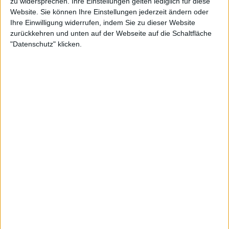
zu widersprechen. Ihre Einstellungen gelten lediglich für diese
Website. Sie können Ihre Einstellungen jederzeit ändern oder
Ihre Einwilligung widerrufen, indem Sie zu dieser Website
Zverev dominiert deutsches Duell bei
zurückkehren und unten auf der Webseite auf die Schaltfläche
Heimsieg
"Datenschutz" klicken.
Zverev besiegt Altmaier: 6:3, 6:2