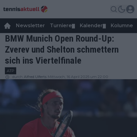
Newsletter
Turniere
Kalender
Kolumnen
▼
▼
BMW Munich Open Round-Up:
Zverev und Shelton schmettern
sich ins Viertelfinale
ATP
durch
Alfred Ulferts
Mittwoch, 16 April 2025 um 22:00