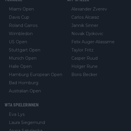
Miami Open
Alexander Zverev
Davis Cup
Carlos Alcaraz
Roland Garros
Jannik Sinner
Wimbledon
Novak Djokovic
US Open
Felix Auger-Aliassime
Stuttgart Open
Taylor Fritz
Munich Open
Casper Ruud
Halle Open
Holger Rune
Hamburg European Open
Boris Becker
Bad Homburg
Australian Open
WTA SPIELERINNEN
Eva Lys
Laura Siegemund
Aryna Sabalenka