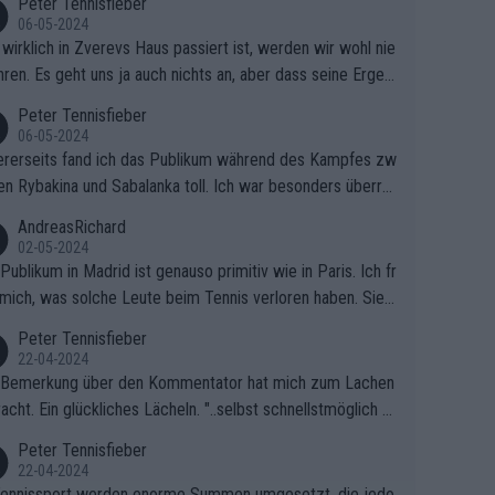
Peter Tennisfieber
06-05-2024
wirklich in Zverevs Haus passiert ist, werden wir wohl nie
hren. Es geht uns ja auch nichts an, aber dass seine Ergeb
e in letzter Zeit gelitten haben, ist ganz klar.
Peter Tennisfieber
06-05-2024
rerseits fand ich das Publikum während des Kampfes zw
en Rybakina und Sabalanka toll. Ich war besonders überras
 wie viele Fans da waren.
AndreasRichard
02-05-2024
Publikum in Madrid ist genauso primitiv wie in Paris. Ich fr
mich, was solche Leute beim Tennis verloren haben. Sie s
en besser zum Fußball gehen, dort sind sie besser aufgeho
Peter Tennisfieber
22-04-2024
 Bemerkung über den Kommentator hat mich zum Lachen
acht. Ein glückliches Lächeln. "..selbst schnellstmöglich na
ause.." 😂🤣🤩
Peter Tennisfieber
22-04-2024
ennissport werden enorme Summen umgesetzt, die jedo