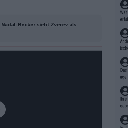
Was 
erfa
Nadal: Becker sieht Zverev als
niss
Ande
isch
cht,
Das 
age 
ollt
ben.
Ihre
gebr
ch H
Im T