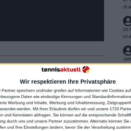
ch a
Ich 
ird 
vers
eine
r in
Jann
em i
s Cup
merk
eite
Wir respektieren Ihre Privatsphäre
Dopp
t, a
rbien aufeinander, angeführt von den
n si
 Partner speichern und/oder greifen auf Informationen wie Cookies au
Wört
ne Woche zuvor zwei Matches bei den
mmen
nbezogene Daten wie eindeutige Kennungen und Standardinformatione
B. C
nt. 
ner in der Round Robin gewann, war es
sierte Werbung und Inhalte, Werbung und Inhaltsmessung, Zielgruppen
ause
gesendet werden.
Mit Ihrer Erlaubnis dürfen wir und unsere 1733 Part
ient
Dopp
en Titel holte.
on v
n und Kenndaten abfragen. Sie können auf die entsprechende Schaltfl
ewon
mmen
ung durch uns und unsere Partner zuzustimmen. Alternativ können Sie au
Fina
 von
Lorenzo Musetti
im ersten Einzel
Genr
fen und Ihre Einstellungen ändern, bevor Sie der Verarbeitung zustim
kel 