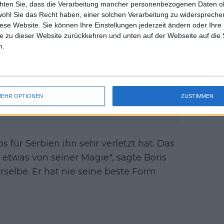
orteil, das nur noch einen Sieg
chten Sie, dass die Verarbeitung mancher personenbezogenen Daten oh
uss 
wohl Sie das Recht haben, einer solchen Verarbeitung zu widersprechen
er spielte den Helden, gewann sein
mal 
diese Website. Sie können Ihre Einstellungen jederzeit ändern oder Ihre 
dann holte sich Italien den Sieg im
des 
e zu dieser Website zurückkehren und unten auf der Webseite auf die 
ic spielten.
n.
chtender Machac-Niederlage um
EHR OPTIONEN
ZUSTIMMEN
atte während des ersten Satzes
s für Serbien ihn sehr verletzt hat. Das
twas von seiner Magie", sagte Boris
rselbe. Er hat nie seine beste Form