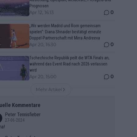
Prognosen
0
Apr 12, 16:13
„Wir werden Madrid und Rom gemeinsam
spielen“: Diana Shnaider bestätigt erneute
Doppel-Partnerschaft mit Mirra Andreeva
0
Apr 20, 16:30
Tschechische Republik peilt die WTA Finals an,
während das Event Riad nach 2026 verlassen
wird
0
Apr 20, 15:00
Mehr Artikel
uelle Kommentare
Peter Tennisfieber
27-06-2024
ma!