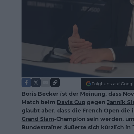
Folgt uns auf Googl
Boris Becker
ist der Meinung, dass
Nov
Match beim
Davis Cup
gegen
Jannik Si
glaubt aber, dass die French Open die
Grand Slam
-Champion sein werden, um
Bundestrainer äußerte sich kürzlich in