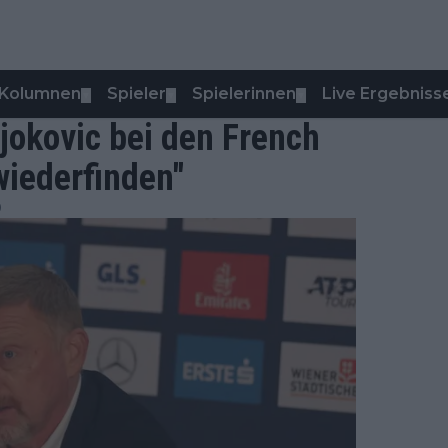
Kolumnen
Spieler
Spielerinnen
Live Ergebniss
▼
▼
▼
Djokovic bei den French
wiederfinden"
0