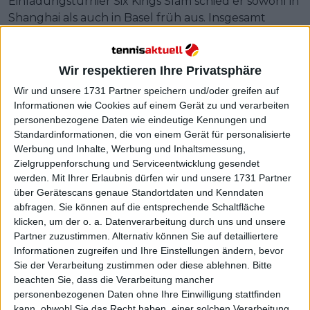
Einladungsturnier Six Kings Slam schied er sowohl in
Shanghai als auch in Basel früh aus. Insgesamt
bestritt Fritz in dieser Saison über 70 Matches – mit
einer Bilanz von 51:20 und zwei Titeln.
Wir respektieren Ihre Privatsphäre
Trotz sichtbarer Ermüdung bleibt er positiv
Wir und unsere 1731 Partner speichern und/oder greifen auf
gestimmt. „Ich denke, beim Spielen geht es um drei
Informationen wie Cookies auf einem Gerät zu und verarbeiten
Dinge“, erklärte er. „Wie sich dein Körper anfühlt, wie
personenbezogene Daten wie eindeutige Kennungen und
dein Geist funktioniert und wie bereit du mental
Standardinformationen, die von einem Gerät für personalisierte
bist, da draußen zu kämpfen. Das Dritte ist dein Spiel
Werbung und Inhalte, Werbung und Inhaltsmessung,
an sich – und ich habe das Gefühl, dass mein Spiel
Zielgruppenforschung und Serviceentwicklung gesendet
derzeit an einem guten Punkt ist.“
werden.
Mit Ihrer Erlaubnis dürfen wir und unsere 1731 Partner
über Gerätescans genaue Standortdaten und Kenndaten
abfragen. Sie können auf die entsprechende Schaltfläche
klicken, um der o. a. Datenverarbeitung durch uns und unsere
Partner zuzustimmen. Alternativ können Sie auf detailliertere
Informationen zugreifen und Ihre Einstellungen ändern, bevor
Sie der Verarbeitung zustimmen oder diese ablehnen.
Bitte
beachten Sie, dass die Verarbeitung mancher
personenbezogenen Daten ohne Ihre Einwilligung stattfinden
kann, obwohl Sie das Recht haben, einer solchen Verarbeitung