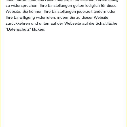
zu widersprechen. Ihre Einstellungen gelten lediglich für diese
Website. Sie können Ihre Einstellungen jederzeit ändern oder
Ihre Einwilligung widerrufen, indem Sie zu dieser Website
zurückkehren und unten auf der Webseite auf die Schaltfläche
"Datenschutz" klicken.
Konstanz und Belastung
prägen Fritz’ Saison
Fritz zeigte 2025 bemerkenswerte Beständigkeit:
Titel in Stuttgart und Eastbourne, ein Finale in Tokio
sowie Halbfinals in Wimbledon, Miami und Kanada.
Im ATP-Race liegt er aktuell auf Rang 5 und steht
kurz vor der Qualifikation für die
ATP Finals
in Turin