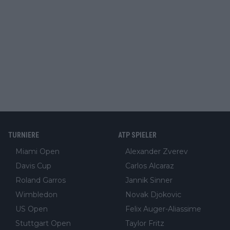
TURNIERE
ATP SPIELER
Miami Open
Alexander Zverev
Davis Cup
Carlos Alcaraz
Roland Garros
Jannik Sinner
Wimbledon
Novak Djokovic
US Open
Felix Auger-Aliassime
Stuttgart Open
Taylor Fritz