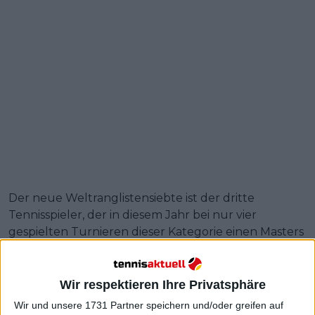
Der neue Weltranglistensiebte ist der dritte
Tennisspieler, der in diesem Jahr bei nur vier
gespielten Turnieren dieser Kategorie einen Masters
1000-Titel erringen konnte. Er schließt sich damit
den Erfolgen von Draper selbst in
Indian Wells
und
Jakub Mensik
bei den
Miami Open
an. Der einzige
Wir respektieren Ihre Privatsphäre
Champion in diesem Jahr, der bereits Titel in dieser
Wir und unsere 1731 Partner speichern und/oder greifen auf