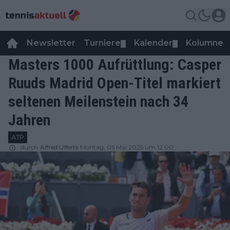
Newsletter
Turniere
Kalender
Kolumnen
▼
▼
Masters 1000 Aufrüttlung: Casper
Ruuds Madrid Open-Titel markiert
seltenen Meilenstein nach 34
Jahren
ATP
durch
Alfred Ulferts
Montag, 05 Mai 2025 um 12:00