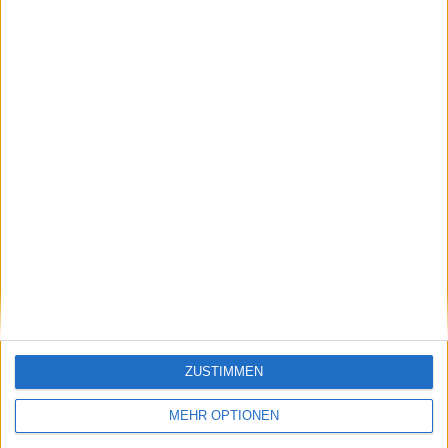
wird Weltranglisten-5.,
Sabalenka, Iga
Casper Ruud steigt
Swiatek, Coco Gauff
nach Madrid Open-
und Jasmine Paolini
Triumph um acht
Plätze
Schreiben Sie einen Kommentar
ZUSTIMMEN
MEHR OPTIONEN