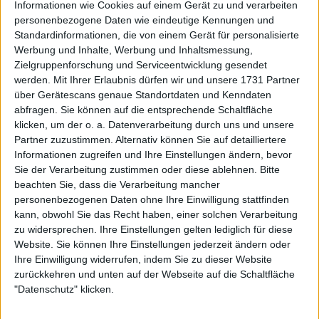
Kategorie hatte, war Carlos Alcaraz, der beim Masters
Informationen wie Cookies auf einem Gerät zu und verarbeiten
in Monte-Carlo seinen sechsten Masters-1000-Titel
personenbezogene Daten wie eindeutige Kennungen und
holte.
Standardinformationen, die von einem Gerät für personalisierte
Werbung und Inhalte, Werbung und Inhaltsmessung,
Weiterlesen
Zielgruppenforschung und Serviceentwicklung gesendet
werden.
Mit Ihrer Erlaubnis dürfen wir und unsere 1731 Partner
über Gerätescans genaue Standortdaten und Kenndaten
Casper Ruud trotzt dem Sturm
abfragen. Sie können auf die entsprechende Schaltfläche
von Jack Draper und gewinnt
klicken, um der o. a. Datenverarbeitung durch uns und unsere
souverän die Madrid Open
Partner zuzustimmen. Alternativ können Sie auf detailliertere
Informationen zugreifen und Ihre Einstellungen ändern, bevor
Sie der Verarbeitung zustimmen oder diese ablehnen.
Bitte
beachten Sie, dass die Verarbeitung mancher
personenbezogenen Daten ohne Ihre Einwilligung stattfinden
kann, obwohl Sie das Recht haben, einer solchen Verarbeitung
zu widersprechen. Ihre Einstellungen gelten lediglich für diese
Website. Sie können Ihre Einstellungen jederzeit ändern oder
Ihre Einwilligung widerrufen, indem Sie zu dieser Website
zurückkehren und unten auf der Webseite auf die Schaltfläche
"Datenschutz" klicken.