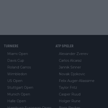
TURNIERE
ATP SPIELER
Miami Open
Alexander Zverev
Davis Cup
Carlos Alcaraz
Roland Garros
Jannik Sinner
Wimbledon
Novak Djokovic
US Open
Felix Auger-Aliassime
Stuttgart Open
Taylor Fritz
Munich Open
Casper Ruud
Halle Open
Holger Rune
Hamburg European Open
Boris Becker