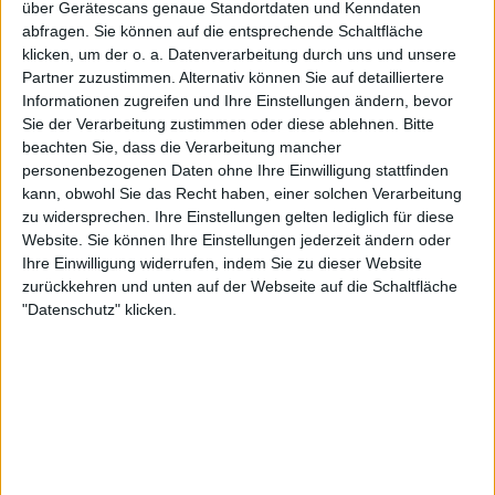
über Gerätescans genaue Standortdaten und Kenndaten
Bilanz von 1:4. Sein einziger Sieg in dieser
abfragen. Sie können auf die entsprechende Schaltfläche
Turnierphase gelang ihm 2022 in Indian Wells, wo er
klicken, um der o. a. Datenverarbeitung durch uns und unsere
seinen bislang einzigen Titel auf dieser Ebene
Partner zuzustimmen. Alternativ können Sie auf detailliertere
Informationen zugreifen und Ihre Einstellungen ändern, bevor
gewann. Mit dem Erfolg gegen Berrettini verbessert
Sie der Verarbeitung zustimmen oder diese ablehnen.
Bitte
der US-Amerikaner nun seine Statistik und wahrt
beachten Sie, dass die Verarbeitung mancher
seine Chancen auf einen weiteren großen Titel.
personenbezogenen Daten ohne Ihre Einwilligung stattfinden
kann, obwohl Sie das Recht haben, einer solchen Verarbeitung
Berrettinis wackliger zweiter Aufschlag
zu widersprechen. Ihre Einstellungen gelten lediglich für diese
Website. Sie können Ihre Einstellungen jederzeit ändern oder
bringt Fritz ins Spiel
Ihre Einwilligung widerrufen, indem Sie zu dieser Website
zurückkehren und unten auf der Webseite auf die Schaltfläche
Berrettini erwischte den besseren Start und schaffte
"Datenschutz" klicken.
direkt im ersten Spiel ein Break zur 1:0-Führung.
Fritz reagierte jedoch umgehend, nutzte die
Schwächen des Italieners beim zweiten Aufschlag
und stellte den Spielstand sofort wieder auf 1:1.
Anschließend dominierten beide Spieler ihre
Aufschlagspiele, wobei Fritz im fünften Spiel einige
Breakbälle abwehrte und Berrettini sich im