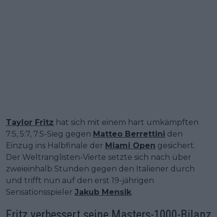
Taylor Fritz
hat sich mit einem hart umkämpften
7:5, 5:7, 7:5-Sieg gegen
Matteo Berrettini
den
Einzug ins Halbfinale der
Miami Open
gesichert.
Der Weltranglisten-Vierte setzte sich nach über
zweieinhalb Stunden gegen den Italiener durch
und trifft nun auf den erst 19-jährigen
Sensationsspieler
Jakub Mensik
.
Fritz verbessert seine Masters-1000-Bilanz