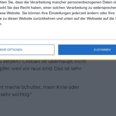
e besiegelte.
chten Sie, dass die Verarbeitung mancher personenbezogenen Daten oh
uss 
wohl Sie das Recht haben, einer solchen Verarbeitung zu widersprechen
mal 
 chilenische Kapitän Nicolás Massú. "Wir
diese Website. Sie können Ihre Einstellungen jederzeit ändern oder Ihre 
des 
e zu dieser Website zurückkehren und unten auf der Webseite auf die 
d gebeten, sich die Augen von Cristian
n.
en, ob er sehen kann oder nicht.' Er
 und fühlt sich schwindelig. Glauben
önnte? Aber sie konzentrierten sich
EHR OPTIONEN
ZUSTIMMEN
 setzen? Cristian ist überhaupt nicht
er, weil wir raus sind. Das ist sehr
ht meine Schulter, mein Knie oder
sehr wichtig."