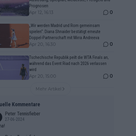
Prognosen
0
Apr 12, 16:13
„Wir werden Madrid und Rom gemeinsam
spielen“: Diana Shnaider bestätigt erneute
Doppel-Partnerschaft mit Mirra Andreeva
0
Apr 20, 16:30
Tschechische Republik peilt die WTA Finals an,
während das Event Riad nach 2026 verlassen
wird
0
Apr 20, 15:00
Mehr Artikel
uelle Kommentare
Peter Tennisfieber
27-06-2024
ma!