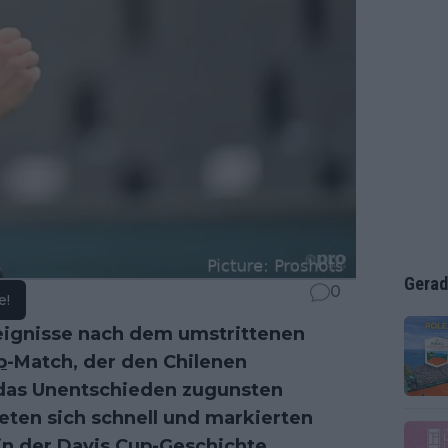
Gerad
0
e!
reignisse nach dem umstrittenen
p
-Match, der den Chilenen
 das Unentschieden zugunsten
teten sich schnell und markierten
n der Davis Cup-Geschichte.