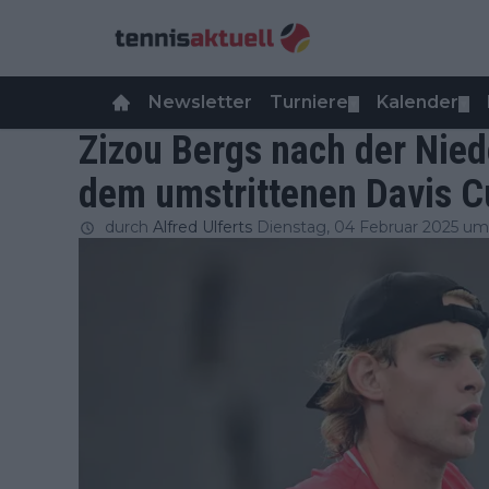
Newsletter
Turniere
Kalender
▼
▼
Zizou Bergs nach der Nie
dem umstrittenen Davis C
durch
Alfred Ulferts
Dienstag, 04 Februar 2025 um