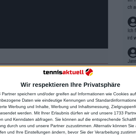
ch a
Ich 
ird 
vers
eine
r in
Jann
em i
merk
strittenen Davis Cup Match
eite
Wir respektieren Ihre Privatsphäre
Dopp
t, a
n si
 Partner speichern und/oder greifen auf Informationen wie Cookies au
isqualifikation von Bergs, doch
Wört
mmen
nbezogene Daten wie eindeutige Kennungen und Standardinformatione
B. C
lich eine Verwarnung aus und stufte
nt. 
sierte Werbung und Inhalte, Werbung und Inhaltsmessung, Zielgruppen
ause
erte jedoch, dass er nicht in der Lage
gesendet werden.
Mit Ihrer Erlaubnis dürfen wir und unsere 1733 Part
ient
Dopp
on v
n und Kenndaten abfragen. Sie können auf die entsprechende Schaltfl
ewon
reren Zeitstrafen mit einer
mmen
ung durch uns und unsere Partner zuzustimmen. Alternativ können Sie au
Fina
von Bergs und das Weiterkommen
Genr
fen und Ihre Einstellungen ändern, bevor Sie der Verarbeitung zustim
kel 