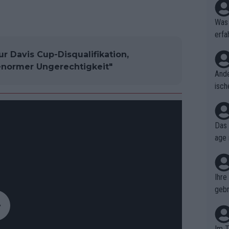
Was 
erfa
niss
ur Davis Cup-Disqualifikation,
enormer Ungerechtigkeit"
Ande
isch
cht,
Das 
age 
ollt
ben.
Ihre
gebr
ch H
Im T