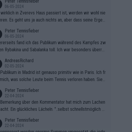
Peter Tennisfieber
06-05-2024
wirklich in Zverevs Haus passiert ist, werden wir wohl nie
hren. Es geht uns ja auch nichts an, aber dass seine Ergeb
e in letzter Zeit gelitten haben, ist ganz klar.
Peter Tennisfieber
06-05-2024
rerseits fand ich das Publikum während des Kampfes zw
en Rybakina und Sabalanka toll. Ich war besonders überras
 wie viele Fans da waren.
AndreasRichard
02-05-2024
Publikum in Madrid ist genauso primitiv wie in Paris. Ich fr
mich, was solche Leute beim Tennis verloren haben. Sie s
en besser zum Fußball gehen, dort sind sie besser aufgeho
Peter Tennisfieber
22-04-2024
 Bemerkung über den Kommentator hat mich zum Lachen
acht. Ein glückliches Lächeln. "..selbst schnellstmöglich na
ause.." 😂🤣🤩
Peter Tennisfieber
22-04-2024
ennissport werden enorme Summen umgesetzt, die jedo