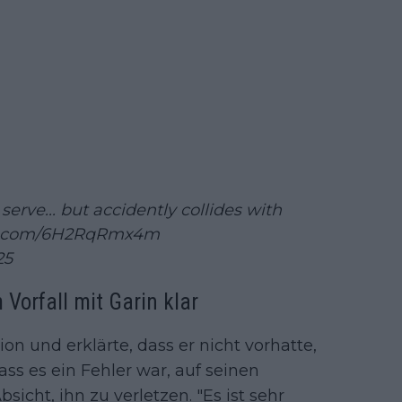
rve... but accidently collides with
er.com/6H2RqRmx4m
25
 Vorfall mit Garin klar
ion und erklärte, dass er nicht vorhatte,
ss es ein Fehler war, auf seinen
sicht, ihn zu verletzen. "Es ist sehr