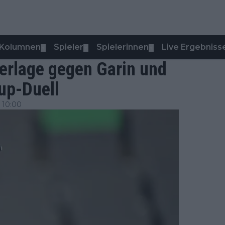
Kolumnen
Spieler
Spielerinnen
Live Ergebniss
▼
▼
▼
derlage gegen Garin und
up-Duell
 10:00