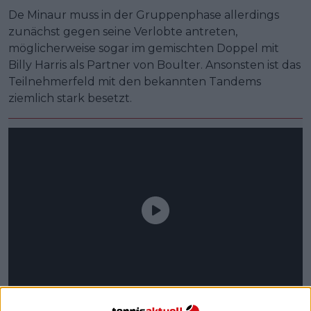
De Minaur muss in der Gruppenphase allerdings
zunächst gegen seine Verlobte antreten,
möglicherweise sogar im gemischten Doppel mit
Billy Harris als Partner von Boulter. Ansonsten ist das
Teilnehmerfeld mit den bekannten Tandems
ziemlich stark besetzt.