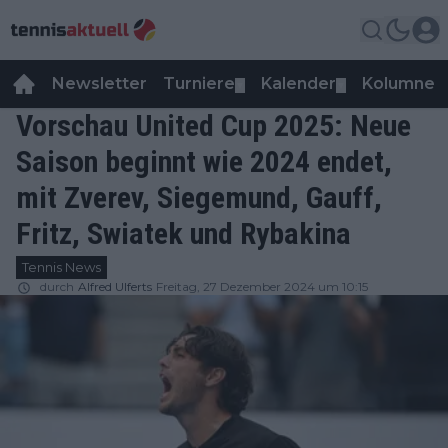
Newsletter
Turniere
Kalender
Kolumnen
▼
▼
Vorschau United Cup 2025: Neue
Saison beginnt wie 2024 endet,
mit Zverev, Siegemund, Gauff,
Fritz, Swiatek und Rybakina
Tennis News
durch
Alfred Ulferts
Freitag, 27 Dezember 2024 um 10:15