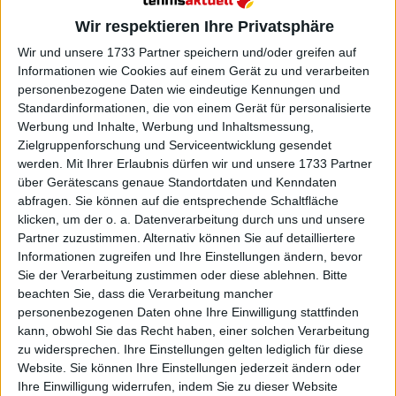
Wir respektieren Ihre Privatsphäre
Wir und unsere 1733 Partner speichern und/oder greifen auf
Informationen wie Cookies auf einem Gerät zu und verarbeiten
personenbezogene Daten wie eindeutige Kennungen und
Weiterlesen
Standardinformationen, die von einem Gerät für personalisierte
Werbung und Inhalte, Werbung und Inhaltsmessung,
Turnierzentrum United Cup 2025:
Zielgruppenforschung und Serviceentwicklung gesendet
Spielplan, Ergebnisse, Tabellen,
werden.
Mit Ihrer Erlaubnis dürfen wir und unsere 1733 Partner
über Gerätescans genaue Standortdaten und Kenndaten
Preisgelder und TV Guide
abfragen. Sie können auf die entsprechende Schaltfläche
klicken, um der o. a. Datenverarbeitung durch uns und unsere
Bekannte Gesichter an der
Partner zuzustimmen. Alternativ können Sie auf detailliertere
Informationen zugreifen und Ihre Einstellungen ändern, bevor
Sie der Verarbeitung zustimmen oder diese ablehnen.
Bitte
Spitze eines großen Aufgebots
beachten Sie, dass die Verarbeitung mancher
personenbezogenen Daten ohne Ihre Einwilligung stattfinden
kann, obwohl Sie das Recht haben, einer solchen Verarbeitung
Iga Swiatek
wird wieder zusammen mit Hubert
zu widersprechen. Ihre Einstellungen gelten lediglich für diese
Hurkacz den Hauptteil der polnischen Mannschaft
Website. Sie können Ihre Einstellungen jederzeit ändern oder
bilden, während Maria Sakkari und Stefanos Tsitsipas
Ihre Einwilligung widerrufen, indem Sie zu dieser Website