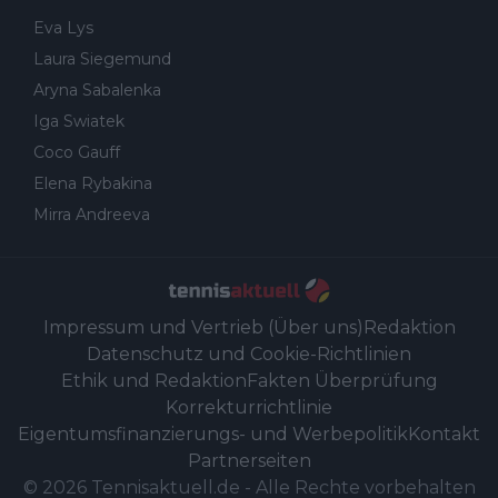
Eva Lys
Laura Siegemund
Aryna Sabalenka
Iga Swiatek
Coco Gauff
Elena Rybakina
Mirra Andreeva
Impressum und Vertrieb (Über uns)
Redaktion
Datenschutz und Cookie-Richtlinien
Ethik und Redaktion
Fakten Überprüfung
Korrekturrichtlinie
Eigentumsfinanzierungs- und Werbepolitik
Kontakt
Partnerseiten
©
2026
Tennisaktuell.de
-
Alle Rechte vorbehalten