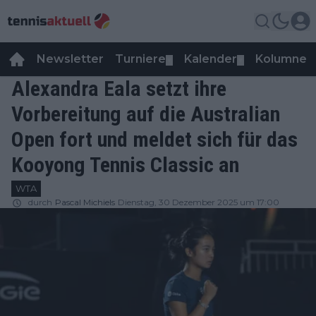
Newsletter
Turniere
Kalender
Kolumnen
▼
▼
Alexandra Eala setzt ihre
Vorbereitung auf die Australian
Open fort und meldet sich für das
Kooyong Tennis Classic an
WTA
durch
Pascal Michiels
Dienstag, 30 Dezember 2025 um 17:00