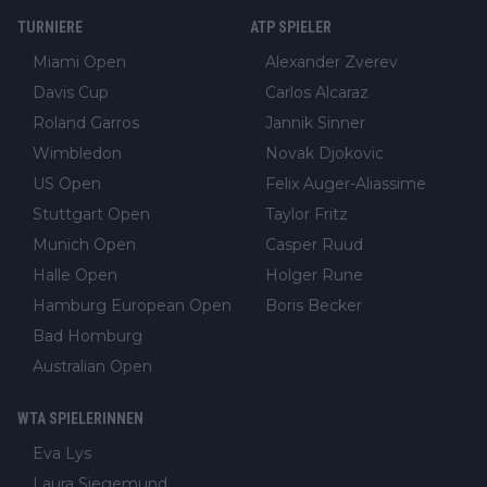
TURNIERE
ATP SPIELER
Miami Open
Alexander Zverev
Davis Cup
Carlos Alcaraz
Roland Garros
Jannik Sinner
Wimbledon
Novak Djokovic
US Open
Felix Auger-Aliassime
Stuttgart Open
Taylor Fritz
Munich Open
Casper Ruud
Halle Open
Holger Rune
Hamburg European Open
Boris Becker
Bad Homburg
Australian Open
WTA SPIELERINNEN
Eva Lys
Laura Siegemund