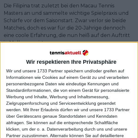
Die Filipina trat zuletzt bei den Macau Tennis
Masters an und sammelte wichtige Spielpraxis und
Schärfe vor dem Saisonstart. Zwar verlor sie beide
Matches, doch es war für die 20-Jährige dennoch
eine coole Erfahrung, die nun heiß auf den Auftritt
in Melbourne ist.
Wir respektieren Ihre Privatsphäre
Wir und unsere 1733 Partner speichern und/oder greifen auf
Informationen wie Cookies auf einem Gerät zu und verarbeiten
personenbezogene Daten wie eindeutige Kennungen und
Standardinformationen, die von einem Gerät für personalisierte
Werbung und Inhalte, Werbung und Inhaltsmessung,
Zielgruppenforschung und Serviceentwicklung gesendet
werden.
Mit Ihrer Erlaubnis dürfen wir und unsere 1733 Partner
über Gerätescans genaue Standortdaten und Kenndaten
abfragen. Sie können auf die entsprechende Schaltfläche
klicken, um der o. a. Datenverarbeitung durch uns und unsere
Partner zuzustimmen. Alternativ können Sie auf detailliertere