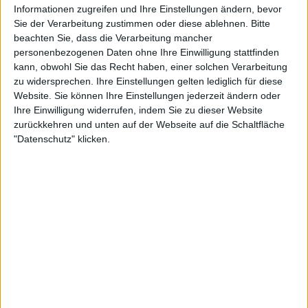
Informationen zugreifen und Ihre Einstellungen ändern, bevor
Sie der Verarbeitung zustimmen oder diese ablehnen.
Bitte
beachten Sie, dass die Verarbeitung mancher
personenbezogenen Daten ohne Ihre Einwilligung stattfinden
kann, obwohl Sie das Recht haben, einer solchen Verarbeitung
Eigentlich war ein Mixed-Doppel geplant, doch Eala
zu widersprechen. Ihre Einstellungen gelten lediglich für diese
stand als einzige Frau auf dem Court, nachdem die
Website. Sie können Ihre Einstellungen jederzeit ändern oder
ebenfalls jugendliche Ausnahmespielerin Mirra
Ihre Einwilligung widerrufen, indem Sie zu dieser Website
Andreeva krankheitsbedingt nicht antreten konnte.
zurückkehren und unten auf der Webseite auf die Schaltfläche
"Datenschutz" klicken.
Gemeinsam mit Jerry Shang spielte sie gegen
Alejandro Davidovich Fokina und Yibing Wu und
unterlag nach starker Vorstellung nur knapp. Tags
darauf folgte das mit Spannung erwartete Duell mit
Andreeva. Die Weltranglisten-Neunte war zu stark
und zog im zweiten Satz davon, um 6:4, 6:2 zu
gewinnen.
Weiterlesen
WTA-Rangliste: Amanda