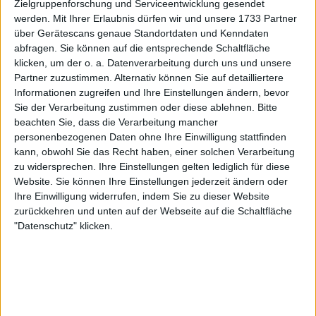
Zielgruppenforschung und Serviceentwicklung gesendet
Die 2005 geborene Eala begann das Jahr auf Platz
werden.
Mit Ihrer Erlaubnis dürfen wir und unsere 1733 Partner
140 und stieg innerhalb weniger Monate bis auf
über Gerätescans genaue Standortdaten und Kenndaten
abfragen. Sie können auf die entsprechende Schaltfläche
Rang 53 – die höchste Platzierung, die je eine
klicken, um der o. a. Datenverarbeitung durch uns und unsere
Spielerin aus den Philippinen erreicht hat. Ihr
Partner zuzustimmen. Alternativ können Sie auf detailliertere
sensationeller Lauf bis ins Halbfinale der Miami Open
Informationen zugreifen und Ihre Einstellungen ändern, bevor
war einer der Höhepunkte der Saison: Mit einer
Sie der Verarbeitung zustimmen oder diese ablehnen.
Bitte
Wildcard besiegte sie Jelena Ostapenko, Madison
beachten Sie, dass die Verarbeitung mancher
Keys und die Weltranglistenerste Iga Swiatek, bevor
personenbezogenen Daten ohne Ihre Einwilligung stattfinden
sie Jessica Pegula unterlag.
kann, obwohl Sie das Recht haben, einer solchen Verarbeitung
zu widersprechen. Ihre Einstellungen gelten lediglich für diese
Damit bewies sie, dass sie nicht nur mithalten,
Website. Sie können Ihre Einstellungen jederzeit ändern oder
sondern auch gegen die Besten der Welt gewinnen
Ihre Einwilligung widerrufen, indem Sie zu dieser Website
zurückkehren und unten auf der Webseite auf die Schaltfläche
kann. Später erreichte sie ihr erstes WTA-Finale bei
"Datenschutz" klicken.
den Eastbourne Open, wo sie gegen Maya Joint
Matchbälle abwehrte, bevor sie knapp unterlag.
Ihren ersten Grand-Slam-Hauptfeldsieg feierte sie
bei den US Open, und im September gewann sie
den WTA-125-Titel in Guadalajara – ein weiterer
Meilenstein ihres rasanten Aufstiegs.