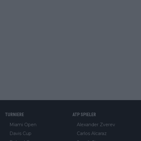
TURNIERE
ATP SPIELER
Miami Open
Alexander Zverev
Davis Cup
Carlos Alcaraz