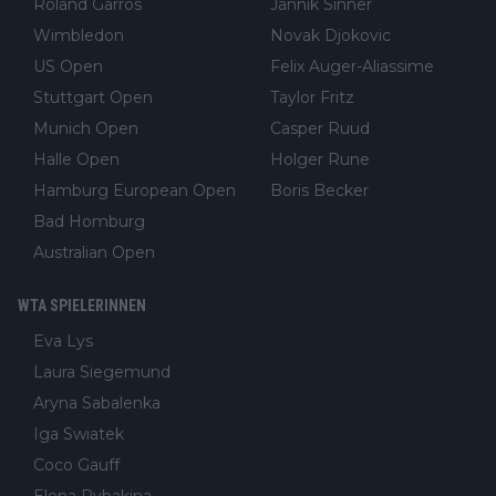
Roland Garros
Jannik Sinner
Wimbledon
Novak Djokovic
US Open
Felix Auger-Aliassime
Stuttgart Open
Taylor Fritz
Munich Open
Casper Ruud
Halle Open
Holger Rune
Hamburg European Open
Boris Becker
Bad Homburg
Australian Open
WTA SPIELERINNEN
Eva Lys
Laura Siegemund
Aryna Sabalenka
Iga Swiatek
Coco Gauff