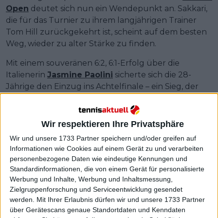
Open
deutet sich nun ein Wendepunkt an. Sakkari,
die für das Turnier zu ihrem langjährigen Trainer
Tom Hill zurückgekehrt ist, scheint auf dem besten
Weg, wieder zu alter Stärke zu finden.
Mit einem souveränen 6:2, 6:1-Erfolg über die
Italienerin
Jasmine Paolini
sicherte sich die 28-
Jährige den Einzug ins Achtelfinale – ein Sieg, der
nicht nur für ihre Ambitionen in Madrid, sondern
auch für den weiteren Verlauf ihrer Saison von
entscheidender Bedeutung sein könnte.
Wir respektieren Ihre Privatsphäre
Wir und unsere 1733 Partner speichern und/oder greifen auf
Informationen wie Cookies auf einem Gerät zu und verarbeiten
personenbezogene Daten wie eindeutige Kennungen und
Standardinformationen, die von einem Gerät für personalisierte
Werbung und Inhalte, Werbung und Inhaltsmessung,
Zielgruppenforschung und Serviceentwicklung gesendet
werden.
Mit Ihrer Erlaubnis dürfen wir und unsere 1733 Partner
über Gerätescans genaue Standortdaten und Kenndaten