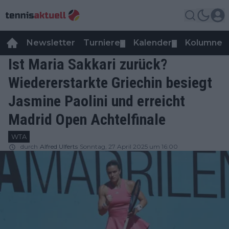
Newsletter
Turniere
Kalender
Kolumnen
▼
▼
Ist Maria Sakkari zurück?
Wiedererstarkte Griechin besiegt
Jasmine Paolini und erreicht
Madrid Open Achtelfinale
WTA
durch
Alfred Ulferts
Sonntag, 27 April 2025 um 16:00