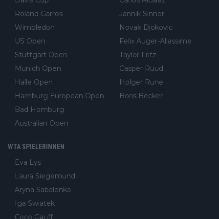
Roland Garros
Jannik Sinner
Wimbledon
Novak Djokovic
US Open
Felix Auger-Aliassime
Stuttgart Open
Taylor Fritz
Munich Open
Casper Ruud
Halle Open
Holger Rune
Hamburg European Open
Boris Becker
Bad Homburg
Australian Open
WTA SPIELERINNEN
Eva Lys
Laura Siegemund
Aryna Sabalenka
Iga Swiatek
Coco Gauff