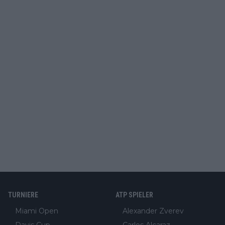
TURNIERE
ATP SPIELER
Miami Open
Alexander Zverev
Davis Cup
Carlos Alcaraz