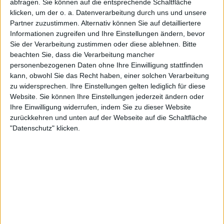
abfragen. Sie können auf die entsprechende Schaltfläche
klicken, um der o. a. Datenverarbeitung durch uns und unsere
Partner zuzustimmen. Alternativ können Sie auf detailliertere
Informationen zugreifen und Ihre Einstellungen ändern, bevor
Sie der Verarbeitung zustimmen oder diese ablehnen.
Bitte
beachten Sie, dass die Verarbeitung mancher
personenbezogenen Daten ohne Ihre Einwilligung stattfinden
kann, obwohl Sie das Recht haben, einer solchen Verarbeitung
zu widersprechen. Ihre Einstellungen gelten lediglich für diese
Website. Sie können Ihre Einstellungen jederzeit ändern oder
Ihre Einwilligung widerrufen, indem Sie zu dieser Website
Im vergangenen Monat hatte sich Sakkari auf
zurückkehren und unten auf der Webseite auf die Schaltfläche
sozialen Medien gegen Kritik gewehrt, die Zweifel an
"Datenschutz" klicken.
ihrer Rückkehrfähigkeit laut werden ließ. Sie verwies
dabei auf die Schwere ihrer Schulterverletzung, die
sie große Teile der vergangenen Saison außer
Gefecht gesetzt hatte und die ihr Comeback
erheblich erschwerte.
Doch die jüngsten Ergebnisse sprechen für sich:
Sakkari feierte ihren ersten Top-10-Sieg im Jahr 2025