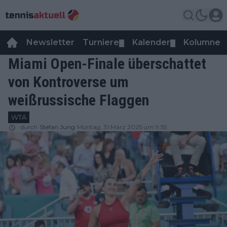
Newsletter
Turniere
Kalender
Kolumnen
▼
▼
Miami Open-Finale überschattet
von Kontroverse um
weißrussische Flaggen
WTA
durch
Stefan Jung
Montag, 31 März 2025 um 9:55