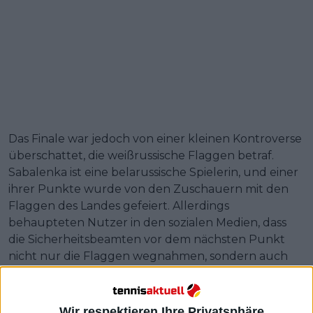
Das Finale war jedoch von einer kleinen Kontroverse
überschattet, die weißrussische Flaggen betraf.
Sabalenka ist eine belarussische Spielerin, und einer
ihrer Punkte wurde von den Zuschauern mit den
Flaggen des Landes gefeiert. Allerdings
behaupteten Nutzer in den sozialen Medien, dass
die Sicherheitsbeamten vor dem nächsten Punkt
nicht nur die Flaggen wegnahmen, sondern auch
die Fans warnten.
Belarussische und russische Spielerinnen stehen seit
Wir respektieren Ihre Privatsphäre