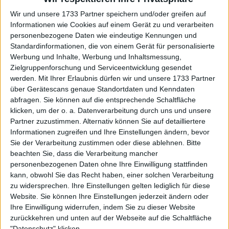
Beginn des Krieges zwischen Russland und der
Wir und unsere 1733 Partner speichern und/oder greifen auf
Ukraine im Jahr 2022 unter einigen
Informationen wie Cookies auf einem Gerät zu und verarbeiten
Einschränkungen. Seitdem haben auf beiden Seiten
personenbezogene Daten wie eindeutige Kennungen und
Tausende ihr Leben in diesem bewaffneten Konflikt
Standardinformationen, die von einem Gerät für personalisierte
verloren. Trotz all dieser Beschränkungen glänzt
Werbung und Inhalte, Werbung und Inhaltsmessung,
Sabalenka weiterhin auf dem Platz und hat ihren
Zielgruppenforschung und Serviceentwicklung gesendet
achten WTA 1000-Titel sowie ihren ersten Titel in
werden.
Mit Ihrer Erlaubnis dürfen wir und unsere 1733 Partner
diesem Jahr gewonnen.
über Gerätescans genaue Standortdaten und Kenndaten
abfragen. Sie können auf die entsprechende Schaltfläche
klicken, um der o. a. Datenverarbeitung durch uns und unsere
Partner zuzustimmen. Alternativ können Sie auf detailliertere
Informationen zugreifen und Ihre Einstellungen ändern, bevor
Sie der Verarbeitung zustimmen oder diese ablehnen.
Bitte
beachten Sie, dass die Verarbeitung mancher
personenbezogenen Daten ohne Ihre Einwilligung stattfinden
kann, obwohl Sie das Recht haben, einer solchen Verarbeitung
zu widersprechen. Ihre Einstellungen gelten lediglich für diese
Website. Sie können Ihre Einstellungen jederzeit ändern oder
Ihre Einwilligung widerrufen, indem Sie zu dieser Website
zurückkehren und unten auf der Webseite auf die Schaltfläche
"Datenschutz" klicken.