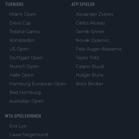
TURNIERE
ATP SPIELER
Miami Open
Alexander Zverev
Davis Cup
Carlos Alcaraz
Roland Garros
Jannik Sinner
Wimbledon
Novak Djokovic
US Open
Felix Auger-Aliassime
Stuttgart Open
Taylor Fritz
Munich Open
Casper Ruud
Halle Open
Holger Rune
Hamburg European Open
Boris Becker
Bad Homburg
Australian Open
WTA SPIELERINNEN
Eva Lys
Laura Siegemund