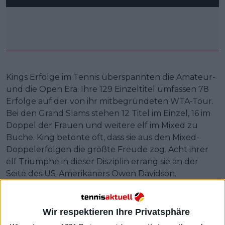
Kings Erfolge im Tennis überspannten die Amateur-
und die Open Era. Ihre 129 Einzeltitel umfassen 78
Erfolge auf der von ihr mitbegründeten WTA-Tour.
Bei den Grand Slams stehen 12 Titel im Einzel, 16 im
Doppel der Frauen und weitere elf im Mixed zu
Buche. King betonte oft, dass sie aus den Mixed-
Doppelerfolgen die größte Freude zog. Acht ihrer
elf Triumphe in dieser Disziplin errang sie an der
Seite des US-Amerikaners Owen Davidson.
Ihre 12 Grand-Slam-Einzeltitel umfassen sechs
Triumphe in Wimbledon. Sie holte den Hattrick
Wir respektieren Ihre Privatsphäre
(’66–’68), bevor sie 1969 im Endspiel gegen die Britin