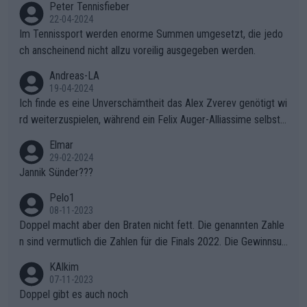
Peter Tennisfieber
22-04-2024
Im Tennissport werden enorme Summen umgesetzt, die jedo
ch anscheinend nicht allzu voreilig ausgegeben werden.
Andreas-LA
19-04-2024
Ich finde es eine Unverschämtheit das Alex Zverev genötigt wi
rd weiterzuspielen, während ein Felix Auger-Alliassime selbstv
erständlich einen Abbruch erhält, weil es ihm natürlich nach sei
Elmar
nem verlorenen Satz und 1:3 Rückstand gegen "Struffi" super i
29-02-2024
n den Kram passt. Unterstützt wird das natürlich auch von dem
Jannik Sünder???
inkompetenten Kommentator (Name ist mir entfallen ich merk
Pelo1
e mir nur wichtige Leute) der ständig über die Gegebenheiten
08-11-2023
gemeckert hat. Wahrscheinlich hat er mal Tennis gespielt, aber
Doppel macht aber den Braten nicht fett. Die genannten Zahle
als Schönwetterspieler, wirft ständig mit ausländischen Wörter
n sind vermutlich die Zahlen für die Finals 2022. Die Gewinnsu
n herum die er augenscheinlich auch nicht versteht (z.B. Crunc
mmen für Swiatek und Pegula wurden anderswo längst genann
KAlkim
htime) und wollte wohl selbt schnellstmöglich nach Hause. Wo
t. Demnach hat allein Swiatek 3 Millionen $ an Preisgeld verdie
07-11-2023
hltuend dagegen Flo Bauer, der auch die Argumentation von Mi
nt, Pegula 1,6 Millionen. Da beide vorher alle ihre Matches gew
Doppel gibt es auch noch
ster X nicht versteht. Es wäre schön wenn dieser Kommentato