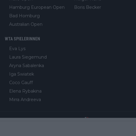
Hamburg European Open
Boris Becker
Bad Homburg
Australian Open
WTA SPIELERINNEN
Eva Lys
Laura Siegemund
Aryna Sabalenka
Iga Swiatek
Coco Gauff
Elena Rybakina
Mirra Andreeva
Impressum und Vertrieb (Über uns)
Redaktion