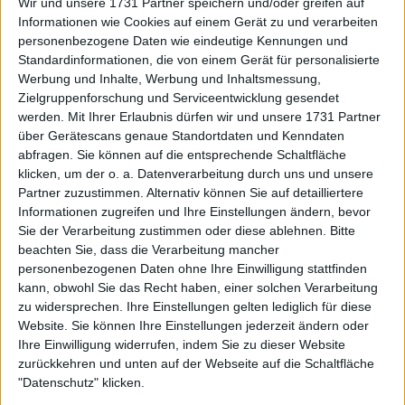
Wir und unsere 1731 Partner speichern und/oder greifen auf
Ann Jones verlor. 1970 bezwang sie
Margaret Court
Informationen wie Cookies auf einem Gerät zu und verarbeiten
mit 14:12, 11:9 in einem Finale mit den meisten Spielen
personenbezogene Daten wie eindeutige Kennungen und
in einem Frauen-Einzel-Endspiel in SW19. King holte
Standardinformationen, die von einem Gerät für personalisierte
den Titel 1972 zurück und legte 1973 sowie 1975
Werbung und Inhalte, Werbung und Inhaltsmessung,
nach. Im Frauendoppel dominierte sie das
Zielgruppenforschung und Serviceentwicklung gesendet
Rasenevent. Zehn Titel – eine Erfolgsserie von 1961
werden.
Mit Ihrer Erlaubnis dürfen wir und unsere 1731 Partner
über Gerätescans genaue Standortdaten und Kenndaten
bis 1979. Fünf davon mit ihrer häufigsten Partnerin
abfragen. Sie können auf die entsprechende Schaltfläche
Rosie Casals. Zwei mit Karen Susman sowie jeweils
klicken, um der o. a. Datenverarbeitung durch uns und unsere
einer mit Maria Bueno, Betty Stove und Martina
Partner zuzustimmen. Alternativ können Sie auf detailliertere
Navratilova. Vier Mixed-Titel erhöhen ihre
Informationen zugreifen und Ihre Einstellungen ändern, bevor
Wimbledon-Gesamtbilanz auf 20 – nur von
Sie der Verarbeitung zustimmen oder diese ablehnen.
Bitte
Navratilova erreicht. 1967 und 1973 gelang King das
beachten Sie, dass die Verarbeitung mancher
äußerst seltene Wimbledon-Triple – alle drei Titel in
personenbezogenen Daten ohne Ihre Einwilligung stattfinden
kann, obwohl Sie das Recht haben, einer solchen Verarbeitung
einem Jahr.
zu widersprechen. Ihre Einstellungen gelten lediglich für diese
Website. Sie können Ihre Einstellungen jederzeit ändern oder
Ihre Einwilligung widerrufen, indem Sie zu dieser Website
zurückkehren und unten auf der Webseite auf die Schaltfläche
"Datenschutz" klicken.