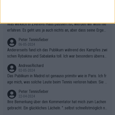
Karma!
Peter Tennisfieber
06-05-2024
Was wirklich in Zverevs Haus passiert ist, werden wir wohl nie
erfahren. Es geht uns ja auch nichts an, aber dass seine Ergebn
isse in letzter Zeit gelitten haben, ist ganz klar.
Peter Tennisfieber
06-05-2024
Andererseits fand ich das Publikum während des Kampfes zwi
schen Rybakina und Sabalanka toll. Ich war besonders überras
cht, wie viele Fans da waren.
AndreasRichard
02-05-2024
Das Publikum in Madrid ist genauso primitiv wie in Paris. Ich fr
age mich, was solche Leute beim Tennis verloren haben. Sie s
ollten besser zum Fußball gehen, dort sind sie besser aufgeho
Peter Tennisfieber
ben.
22-04-2024
Ihre Bemerkung über den Kommentator hat mich zum Lachen
gebracht. Ein glückliches Lächeln. "..selbst schnellstmöglich na
ch Hause.." 😂🤣🤩