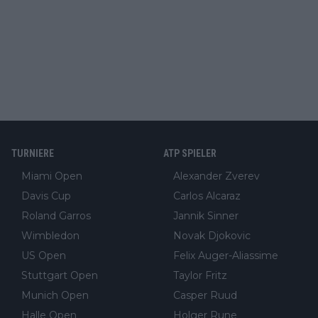
TURNIERE
ATP SPIELER
Miami Open
Alexander Zverev
Davis Cup
Carlos Alcaraz
Roland Garros
Jannik Sinner
Wimbledon
Novak Djokovic
US Open
Felix Auger-Aliassime
Stuttgart Open
Taylor Fritz
Munich Open
Casper Ruud
Halle Open
Holger Rune