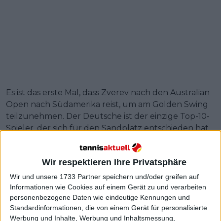
Es ist das erste Mal, dass Zverev nach den Australian
Open nach Südamerika reist, um am Golden Swing
teilzunehmen. Der Deutsche ist der einzige Top-10-
Spieler, der sich für den Sandplatz entschieden hat,
was immer eine Eingewöhnungsphase erfordert,
und die Bälle scheinen ein weiteres Problem für
Wir respektieren Ihre Privatsphäre
Sascha zu sein.
Wir und unsere 1733 Partner speichern und/oder greifen auf
Weiterlesen
Informationen wie Cookies auf einem Gerät zu und verarbeiten
personenbezogene Daten wie eindeutige Kennungen und
"Es ist das nächste Level": Ben
Standardinformationen, die von einem Gerät für personalisierte
Werbung und Inhalte, Werbung und Inhaltsmessung,
Shelton und Alexander Zverev