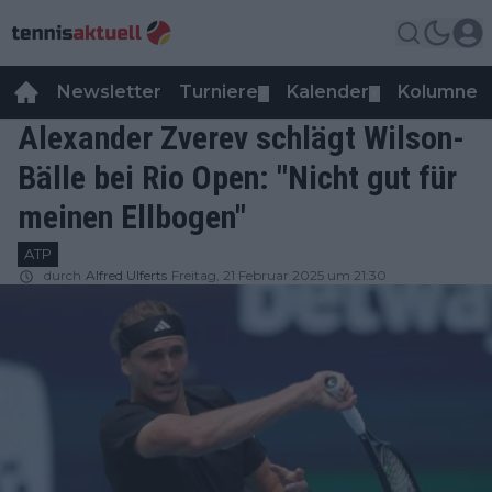
Newsletter
Turniere
Kalender
Kolumnen
▼
▼
Alexander Zverev schlägt Wilson-
Bälle bei Rio Open: "Nicht gut für
meinen Ellbogen"
ATP
durch
Alfred Ulferts
Freitag, 21 Februar 2025 um 21:30