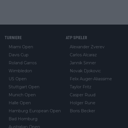
TURNIERE
ATP SPIELER
Miami Open
Alexander Zverev
Davis Cup
Carlos Alcaraz
Roland Garros
Jannik Sinner
Wimbledon
Novak Djokovic
US Open
Felix Auger-Aliassime
Stuttgart Open
Taylor Fritz
Munich Open
Casper Ruud
Halle Open
Holger Rune
Hamburg European Open
Boris Becker
Bad Homburg
Australian Open