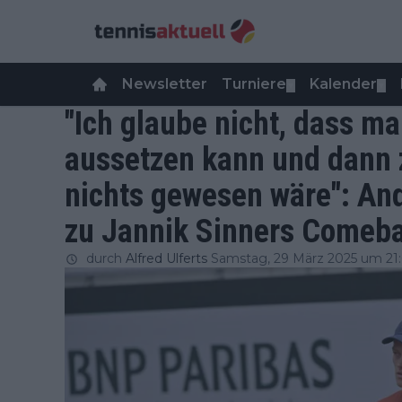
Newsletter
Turniere
Kalender
▼
▼
"Ich glaube nicht, dass m
aussetzen kann und dann 
nichts gewesen wäre": An
zu Jannik Sinners Comeb
durch
Alfred Ulferts
Samstag, 29 März 2025 um 21