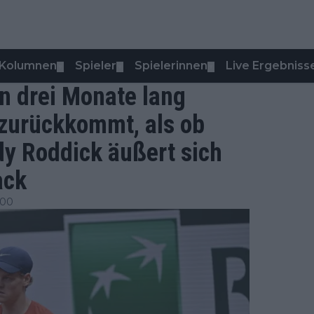
Kolumnen
Spieler
Spielerinnen
Live Ergebniss
▼
▼
▼
an drei Monate lang
zurückkommt, als ob
dy Roddick äußert sich
ack
:00