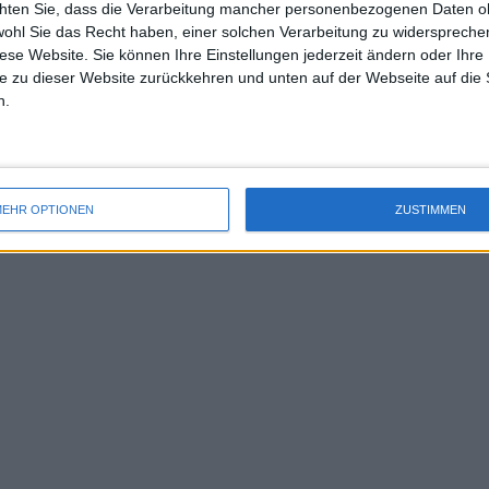
ckkehren, und das Heimpublikum in Rom
chten Sie, dass die Verarbeitung mancher personenbezogenen Daten oh
uss 
wohl Sie das Recht haben, einer solchen Verarbeitung zu widersprechen
 der Begeisterung, die er in Italien
mal 
diese Website. Sie können Ihre Einstellungen jederzeit ändern oder Ihre 
des 
 sein Comeback“, schrieb der US Open-
e zu dieser Website zurückkehren und unten auf der Webseite auf die 
n.
ner im vergangenen Jahr nicht in Rom
ormt und dort das ATP-Finale gewonnen.
t live erlebt, seit er zur Nummer eins
EHR OPTIONEN
ZUSTIMMEN