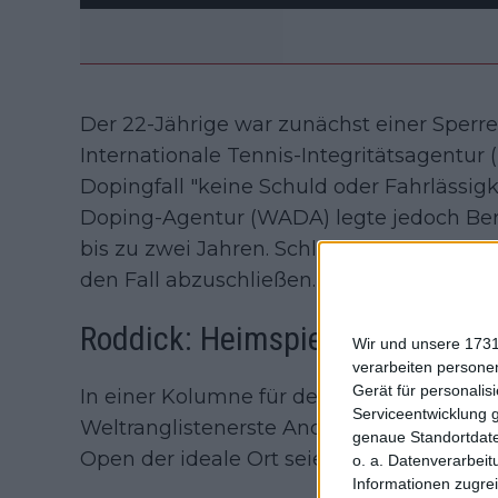
Der 22-Jährige war zunächst einer Sper
Internationale Tennis-Integritätsagentur 
Dopingfall "keine Schuld oder Fahrlässigke
Doping-Agentur (WADA) legte jedoch Beru
bis zu zwei Jahren. Schließlich einigte m
den Fall abzuschließen.
Roddick: Heimspiel in Rom als i
Wir und unsere 1731
verarbeiten persone
Gerät für personali
In einer Kolumne für den Blog Betway k
Serviceentwicklung 
Weltranglistenerste Andy Roddick Sinner
genaue Standortdate
Open der ideale Ort seien, um die Kontrov
o. a. Datenverarbeit
Informationen zugrei