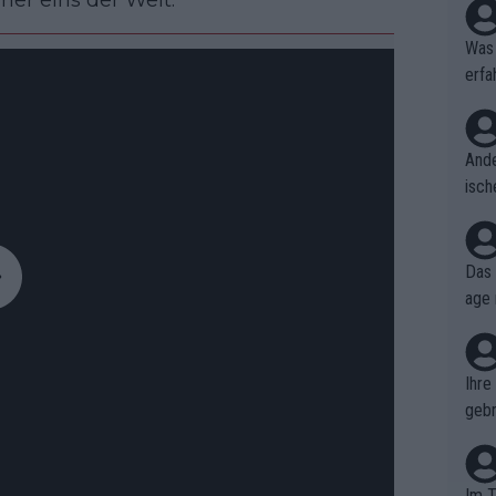
mer eins der Welt.
Was 
erfa
niss
Ande
isch
cht,
Das 
age 
ollt
ben.
Ihre
gebr
ch H
Im T