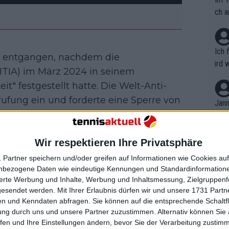
ch a
Ich 
re entgangen, nachdem die
ird 
(ITIA) im März 2024 in seinem
vers
it" festgestellt hatte. Die Welt-Anti-
eine
fung ein und forderte eine Sperre von
r in
Jann
em i
an sich auf eine dreimonatige Strafe, um
merk
eite
Wir respektieren Ihre Privatsphäre
Dopp
t, a
dealer Neustart
n si
 Partner speichern und/oder greifen auf Informationen wie Cookies au
Wört
mmen
nbezogene Daten wie eindeutige Kennungen und Standardinformatione
B. C
nt. 
sierte Werbung und Inhalte, Werbung und Inhaltsmessung, Zielgruppen
ommentierte der ehemalige
ause
gesendet werden.
Mit Ihrer Erlaubnis dürfen wir und unsere 1731 Part
ient
Dopp
s Rückkehr und betonte, dass die Rom
on v
n und Kenndaten abfragen. Sie können auf die entsprechende Schaltfl
ewon
ersen hinter sich zu lassen.
mmen
ung durch uns und unsere Partner zuzustimmen. Alternativ können Sie au
Fina
Genr
fen und Ihre Einstellungen ändern, bevor Sie der Verarbeitung zustim
kel 