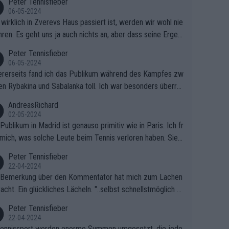
Peter Tennisfieber
06-05-2024
wirklich in Zverevs Haus passiert ist, werden wir wohl nie
hren. Es geht uns ja auch nichts an, aber dass seine Ergeb
e in letzter Zeit gelitten haben, ist ganz klar.
Peter Tennisfieber
06-05-2024
rerseits fand ich das Publikum während des Kampfes zw
en Rybakina und Sabalanka toll. Ich war besonders überras
 wie viele Fans da waren.
AndreasRichard
02-05-2024
Publikum in Madrid ist genauso primitiv wie in Paris. Ich fr
mich, was solche Leute beim Tennis verloren haben. Sie s
en besser zum Fußball gehen, dort sind sie besser aufgeho
Peter Tennisfieber
22-04-2024
 Bemerkung über den Kommentator hat mich zum Lachen
acht. Ein glückliches Lächeln. "..selbst schnellstmöglich na
ause.." 😂🤣🤩
Peter Tennisfieber
22-04-2024
ennissport werden enorme Summen umgesetzt, die jedo