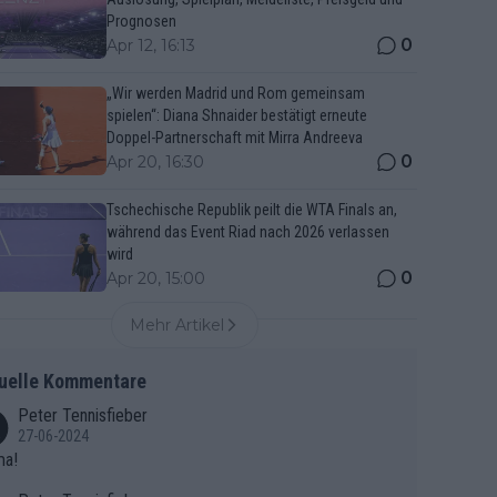
Prognosen
0
Apr 12, 16:13
„Wir werden Madrid und Rom gemeinsam
spielen“: Diana Shnaider bestätigt erneute
Doppel-Partnerschaft mit Mirra Andreeva
0
Apr 20, 16:30
Tschechische Republik peilt die WTA Finals an,
während das Event Riad nach 2026 verlassen
wird
0
Apr 20, 15:00
Mehr Artikel
uelle Kommentare
Peter Tennisfieber
27-06-2024
ma!