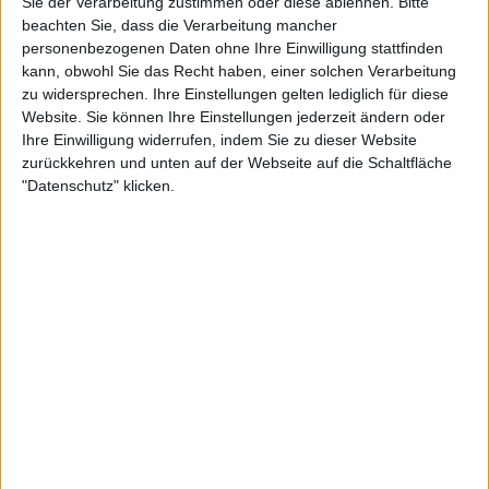
Sie der Verarbeitung zustimmen oder diese ablehnen.
Bitte
beachten Sie, dass die Verarbeitung mancher
personenbezogenen Daten ohne Ihre Einwilligung stattfinden
kann, obwohl Sie das Recht haben, einer solchen Verarbeitung
zu widersprechen. Ihre Einstellungen gelten lediglich für diese
Ihr Nationalitätswechsel kam nicht völlig
Website. Sie können Ihre Einstellungen jederzeit ändern oder
überraschend, hatte jedoch in der Tenniswelt für
Ihre Einwilligung widerrufen, indem Sie zu dieser Website
Aufsehen gesorgt. Bei den Abu Dhabi Open
zurückkehren und unten auf der Webseite auf die Schaltfläche
unterlief ihr kürzlich ein Versprecher, als sie angab,
"Datenschutz" klicken.
Spanien zu vertreten – ein Hinweis darauf, dass ein
Wechsel ihrer Nationalität bereits im Raum
gestanden hatte. Dennoch überraschte die
endgültige Entscheidung sowohl in Bezug auf das
gewählte Land als auch den Zeitpunkt viele
Beobachter.
„Es fühlt sich anders an“
Weiterlesen
Russische Politiker reagieren auf