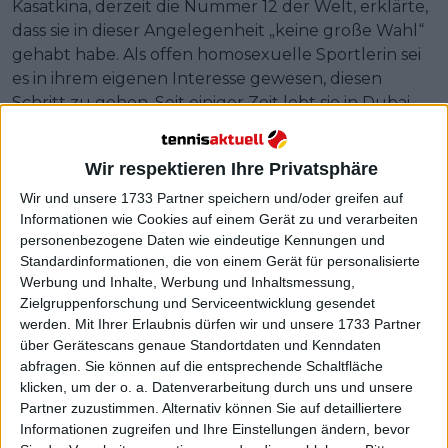
Kasatkina, derzeit die Nummer 12 der Welt, erklärte,
dass sie in dieser Angelegenheit „keine große Wahl“
gehabt habe. Als offen homosexuelle Sportlerin sei
es in ihrem eigenen Interesse gewesen, diesen
Schritt zu gehen. Seit einiger Zeit lebt sie in Dubai,
zuvor hatte sie ihren Wohnsitz in Spanien.
Wir respektieren Ihre Privatsphäre
Wir und unsere 1733 Partner speichern und/oder greifen auf
Informationen wie Cookies auf einem Gerät zu und verarbeiten
personenbezogene Daten wie eindeutige Kennungen und
Standardinformationen, die von einem Gerät für personalisierte
Werbung und Inhalte, Werbung und Inhaltsmessung,
Zielgruppenforschung und Serviceentwicklung gesendet
werden.
Mit Ihrer Erlaubnis dürfen wir und unsere 1733 Partner
über Gerätescans genaue Standortdaten und Kenndaten
abfragen. Sie können auf die entsprechende Schaltfläche
klicken, um der o. a. Datenverarbeitung durch uns und unsere
Partner zuzustimmen. Alternativ können Sie auf detailliertere
Informationen zugreifen und Ihre Einstellungen ändern, bevor