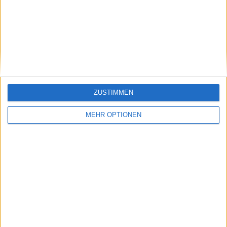
Beiträge des Autors ansehen
Klatscht
0
Besucher
0
ZUSTIMMEN
MEHR OPTIONEN