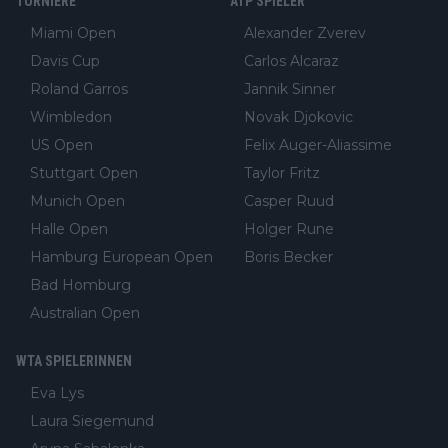
TURNIERE
ATP SPIELER
Miami Open
Alexander Zverev
Davis Cup
Carlos Alcaraz
Roland Garros
Jannik Sinner
Wimbledon
Novak Djokovic
US Open
Felix Auger-Aliassime
Stuttgart Open
Taylor Fritz
Munich Open
Casper Ruud
Halle Open
Holger Rune
Hamburg European Open
Boris Becker
Bad Homburg
Australian Open
WTA SPIELERINNEN
Eva Lys
Laura Siegemund