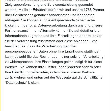
Zielgruppenforschung und Serviceentwicklung gesendet
werden.
Mit Ihrer Erlaubnis dürfen wir und unsere 1733 Partner
über Gerätescans genaue Standortdaten und Kenndaten
abfragen. Sie können auf die entsprechende Schaltfläche
klicken, um der o. a. Datenverarbeitung durch uns und unsere
Partner zuzustimmen. Alternativ können Sie auf detailliertere
Gauff dominiert den ersten
Informationen zugreifen und Ihre Einstellungen ändern, bevor
Sie der Verarbeitung zustimmen oder diese ablehnen.
Bitte
Satz: zwei frühe Breaks geben
beachten Sie, dass die Verarbeitung mancher
personenbezogenen Daten ohne Ihre Einwilligung stattfinden
kann, obwohl Sie das Recht haben, einer solchen Verarbeitung
den Ton an
zu widersprechen. Ihre Einstellungen gelten lediglich für diese
Website. Sie können Ihre Einstellungen jederzeit ändern oder
Ihre Einwilligung widerrufen, indem Sie zu dieser Website
Von Beginn an lief alles für Gauff, die ihren
zurückkehren und unten auf der Webseite auf die Schaltfläche
Favoritenstatus ausspielte und von der Nervosität
"Datenschutz" klicken.
ihrer Rivalin profitierte. Danilovic wirkte von Anfang
an besonders fehleranfällig und nicht im Rhythmus.
Nach nur wenigen Minuten hatte Gauff zwei Breaks
auf ihrer Seite und gab beim Return kaum etwas
preis, hielt fünf Spiele in Folge und zog auf 5:0