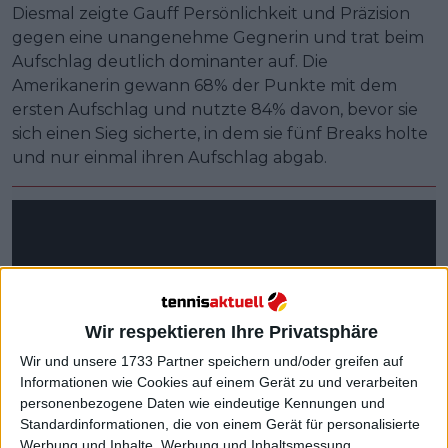
Diesmal zeigte Gauff Persönlichkeit und Präzision
gegen eine unangenehme Gegnerin und trat beim
Aufschlag deutlich dominanter auf. Die
Amerikanerin gewann 68% der Punkte mit dem
ersten Aufschlag und nutzte 84% davon, bevor sie
sich einen Sieg sicherte, in dem sie fünf Breaks holte
und nur einmal ihren Aufschlag abgab.
Wir respektieren Ihre Privatsphäre
Wir und unsere 1733 Partner speichern und/oder greifen auf
Informationen wie Cookies auf einem Gerät zu und verarbeiten
personenbezogene Daten wie eindeutige Kennungen und
Standardinformationen, die von einem Gerät für personalisierte
Werbung und Inhalte, Werbung und Inhaltsmessung,